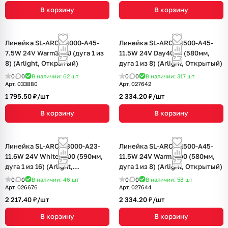
В корзину
В корзину
Линейка SL-ARC-D1000-A45-
Линейка SL-ARC-D1500-A45-
7.5W 24V Warm3000 (дуга 1 из
11.5W 24V Day4000 (580мм,
8) (Arlight, Открытый)
дуга 1 из 8) (Arlight, Открытый)
0
0
В наличии: 62
шт
0
0
В наличии: 317
шт
Арт.
033880
Арт.
027642
1 795.50 ₽/
шт
2 334.20 ₽/
шт
В корзину
В корзину
Линейка SL-ARC-D3000-A23-
Линейка SL-ARC-D1500-A45-
11.6W 24V White6000 (590мм,
11.5W 24V Warm2700 (580мм,
дуга 1 из 16) (Arlight,
дуга 1 из 8) (Arlight, Открытый)
Открытый)
0
0
В наличии: 46
шт
0
0
В наличии: 58
шт
Арт.
026676
Арт.
027644
2 217.40 ₽/
шт
2 334.20 ₽/
шт
В корзину
В корзину