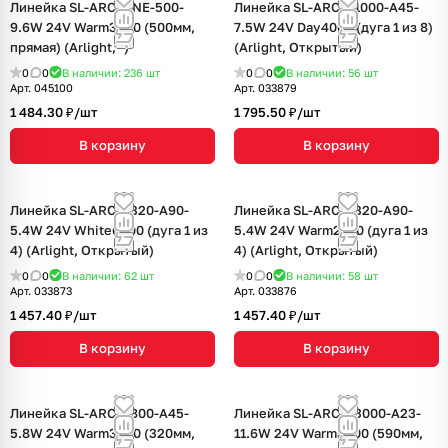
Линейка SL-ARC-LINE-500-
Линейка SL-ARC-D1000-A45-
9.6W 24V Warm3500 (500мм,
7.5W 24V Day4000 (дуга 1 из 8)
прямая) (Arlight, -)
(Arlight, Открытый)
0
0
В наличии: 236
шт
0
0
В наличии: 56
шт
Арт.
045100
Арт.
033879
1 484.30 ₽/
шт
1 795.50 ₽/
шт
В корзину
В корзину
Линейка SL-ARC-D320-A90-
Линейка SL-ARC-D320-A90-
5.4W 24V White6000 (дуга 1 из
5.4W 24V Warm2700 (дуга 1 из
4) (Arlight, Открытый)
4) (Arlight, Открытый)
0
0
В наличии: 62
шт
0
0
В наличии: 58
шт
Арт.
033873
Арт.
033876
1 457.40 ₽/
шт
1 457.40 ₽/
шт
В корзину
В корзину
Линейка SL-ARC-D800-A45-
Линейка SL-ARC-D3000-A23-
5.8W 24V Warm3000 (320мм,
11.6W 24V Warm3000 (590мм,