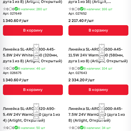
дуга 1 из 8) (Arlight, Открытый)
дуга 1 из 16) (Arlight,
Открытый)
0
0
В наличии: 280
шт
0
0
В наличии: 166
шт
Арт.
027649
Арт.
027652
1 340.60 ₽/
шт
2 217.40 ₽/
шт
В корзину
В корзину
Линейка SL-ARC-D800-A45-
Линейка SL-ARC-D1500-A45-
5.8W 24V White6000 (320мм,
11.5W 24V Warm3000 (580мм,
дуга 1 из 8) (Arlight, Открытый)
дуга 1 из 8) (Arlight, Открытый)
0
0
В наличии: 46
шт
0
0
В наличии: 104
шт
Арт.
026675
Арт.
027643
1 340.60 ₽/
шт
2 334.20 ₽/
шт
В корзину
В корзину
Линейка SL-ARC-D320-A90-
Линейка SL-ARC-D1000-A45-
5.4W 24V Warm3000 (дуга 1 из
7.5W 24V Warm2700 (дуга 1 из
4) (Arlight, Открытый)
8) (Arlight, Открытый)
0
0
В наличии: 50
шт
0
0
В наличии: 34
шт