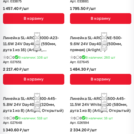
Арт.
033875
Арт.
033881
1 457.40 ₽/
шт
1 795.50 ₽/
шт
В корзину
В корзину
Линейка SL-ARC-D3000-A23-
Линейка SL-ARC-LINE-500-
11.6W 24V Day4000 (590мм,
9.6W 24V Day4000 (500мм,
дуга 1 из 16) (Arlight,
прямая) (Arlight, -)
Открытый)
0
0
В наличии: 108
шт
0
0
В наличии: 260
шт
Арт.
027651
Арт.
027645
2 217.40 ₽/
шт
1 484.30 ₽/
шт
В корзину
В корзину
Линейка SL-ARC-D800-A45-
Линейка SL-ARC-D1500-A45-
5.8W 24V Day4000 (320мм,
11.5W 24V White6000 (580мм,
дуга 1 из 8) (Arlight, Открытый)
дуга 1 из 8) (Arlight, Открытый)
0
0
В наличии: 518
шт
0
0
В наличии: 16
шт
Арт.
027648
Арт.
026594
1 340.60 ₽/
шт
2 334.20 ₽/
шт