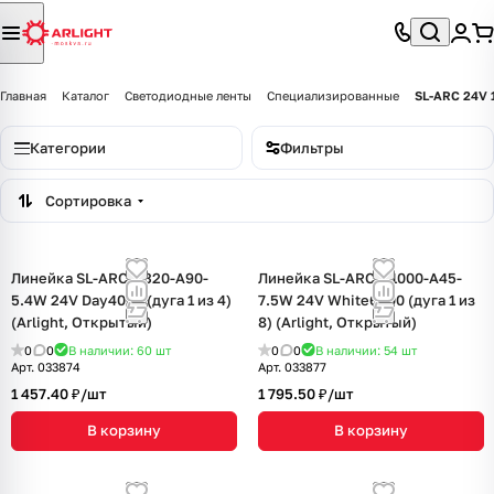
Главная
Каталог
Светодиодные ленты
Специализированные
SL-ARC 24V 
Категории
Фильтры
Сортировка
Линейка SL-ARC-D320-A90-
Линейка SL-ARC-D1000-A45-
5.4W 24V Day4000 (дуга 1 из 4)
7.5W 24V White6000 (дуга 1 из
(Arlight, Открытый)
8) (Arlight, Открытый)
0
0
В наличии: 60
шт
0
0
В наличии: 54
шт
Арт.
033874
Арт.
033877
1 457.40 ₽/
шт
1 795.50 ₽/
шт
В корзину
В корзину