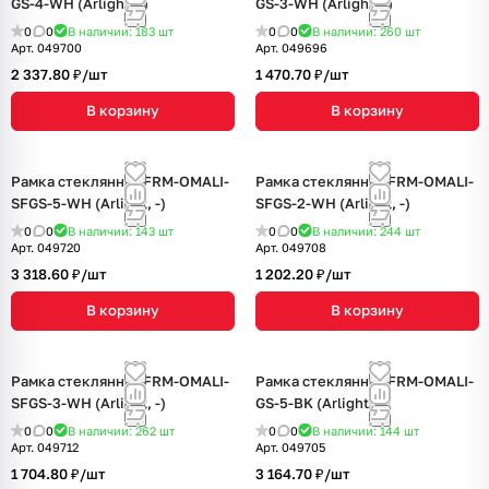
GS-4-WH (Arlight, -)
GS-3-WH (Arlight, -)
0
0
В наличии: 183
шт
0
0
В наличии: 260
шт
Арт.
049700
Арт.
049696
2 337.80 ₽/
шт
1 470.70 ₽/
шт
В корзину
В корзину
Рамка стеклянная FRM-OMALI-
Рамка стеклянная FRM-OMALI-
SFGS-5-WH (Arlight, -)
SFGS-2-WH (Arlight, -)
0
0
В наличии: 143
шт
0
0
В наличии: 244
шт
Арт.
049720
Арт.
049708
3 318.60 ₽/
шт
1 202.20 ₽/
шт
В корзину
В корзину
Рамка стеклянная FRM-OMALI-
Рамка стеклянная FRM-OMALI-
SFGS-3-WH (Arlight, -)
GS-5-BK (Arlight, -)
0
0
В наличии: 262
шт
0
0
В наличии: 144
шт
Арт.
049712
Арт.
049705
1 704.80 ₽/
шт
3 164.70 ₽/
шт