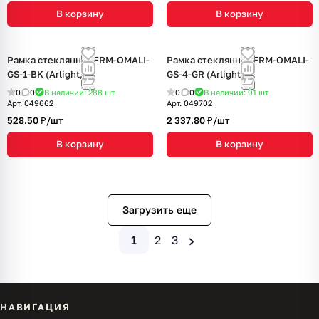
В корзину
В корзину
Рамка стеклянная FRM-OMALI-
Рамка стеклянная FRM-OMALI-
GS-1-BK (Arlight, -)
GS-4-GR (Arlight, -)
0
0
В наличии: 288
шт
0
0
В наличии: 91
шт
Арт.
049662
Арт.
049702
528.50 ₽/
шт
2 337.80 ₽/
шт
В корзину
В корзину
Загрузить еще
›
1
2
3
НАВИГАЦИЯ