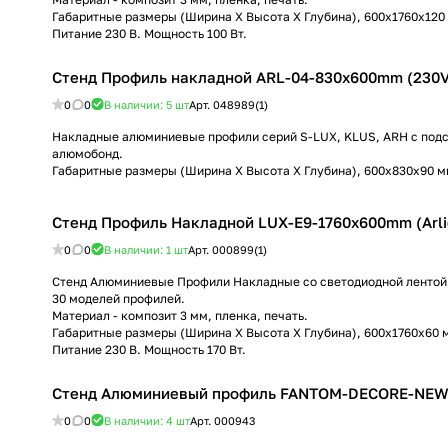
Габаритные размеры (Ширина Х Высота Х Глубина), 600х1760х120
Питание 230 В. Мощность 100 Вт.
Стенд Профиль накладной ARL-04-830x600mm (230V) (
0
0
В наличии: 5
шт
Арт.
048989(1)
Накладные алюминиевые профили серий S-LUX, KLUS, ARH с подс
алюмобонд.
Габаритные размеры (Ширина Х Высота Х Глубина), 600х830х90 м
Стенд Профиль Накладной LUX-E9-1760x600mm (Arlig
0
0
В наличии: 1
шт
Арт.
000899(1)
Стенд Алюминиевые Профили Накладные со светодиодной лентой
30 моделей профилей.
Материал - композит 3 мм, пленка, печать.
Габаритные размеры (Ширина Х Высота Х Глубина), 600х1760х60 
Питание 230 В. Мощность 170 Вт.
Стенд Алюминиевый профиль FANTOM-DECORE-NEW (A
0
0
В наличии: 4
шт
Арт.
000943