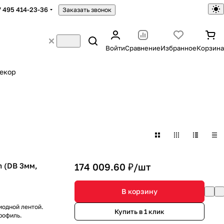
7 495 414-23-36
Заказать звонок
Войти
Сравнение
Избранное
Корзина
екор
 (DB 3мм,
174 009.60 ₽/
шт
В корзину
иодной лентой.
Купить в 1 клик
рофиль.