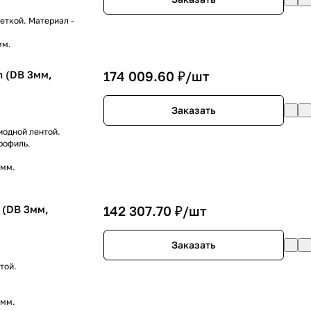
еткой. Материал -
мм.
 (DB 3мм,
174 009.60 ₽/
шт
Заказать
иодной лентой.
рофиль.
 мм.
 (DB 3мм,
142 307.70 ₽/
шт
Заказать
той.
 мм.