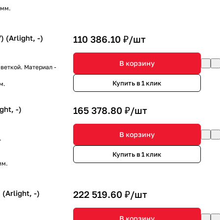
 мм.
Arlight, -)
110 386.10 ₽/
шт
В корзину
веткой. Материал -
Купить в 1 клик
м.
ht, -)
165 378.80 ₽/
шт
В корзину
.
Купить в 1 клик
мм.
rlight, -)
222 519.60 ₽/
шт
В корзину