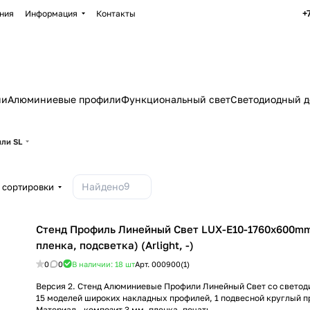
+
ния
Информация
Контакты
ии
Алюминиевые профили
Функциональный свет
Светодиодный д
ли SL
9
Найдено
 сортировки
Стенд Профиль Линейный Свет LUX-E10-1760x600mm
пленка, подсветка) (Arlight, -)
0
0
В наличии: 18
шт
Арт.
000900(1)
Версия 2. Стенд Алюминиевые Профили Линейный Свет со светод
15 моделей широких накладных профилей, 1 подвесной круглый п
Материал - композит 3 мм, пленка, печать.