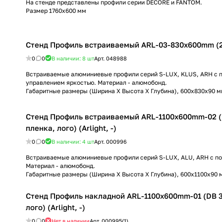
На стенде представлены профили серии DECORE и FANTOM.
Размер 1760х600 мм
Стенд Профиль встраиваемый ARL-03-830x600mm (230
0
0
В наличии: 8
шт
Арт.
048988
Встраиваемые алюминиевые профили серий S-LUX, KLUS, ARH с п
управлением яркостью. Материал - алюмобонд.
Габаритные размеры (Ширина Х Высота Х Глубина), 600х830х90 м
Стенд Профиль встраиваемый ARL-1100x600mm-02 (
пленка, лого) (Arlight, -)
0
0
В наличии: 4
шт
Арт.
000996
Встраиваемые алюминиевые профили серий S-LUX, ALU, ARH с по
Материал - алюмобонд.
Габаритные размеры (Ширина Х Высота Х Глубина), 600х1100х90 
Стенд Профиль накладной ARL-1100x600mm-01 (DB 3
лого) (Arlight, -)
0
0
Нет в наличии
Арт.
000995(1)