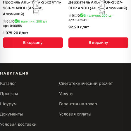
Профиль ARL-THOR-25x27mm-
Держатель ARL-THOR-2527-
980-M ANOD (Arlight,
CLIP ANOD (Arlight, Алюминий)
Алюминий)
0
0
В наличии: 200
шт
Арт.
045942
0
0
В наличии: 200
шт
Арт.
046856
92.20 ₽/
шт
1 075.20 ₽/
шт
В корзину
В корзину
НАВИГАЦИЯ
Каталог
Светотехнический расчёт
Проекты
Услуги
Шоурум
Гарантия на товар
Документы
Условия оплаты
Условия доставки