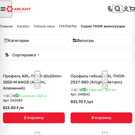
Главная
Каталог
Гибкий неон
ГРЕЙЗЕРЫ
Серия THOR аксесссуары
Категории
Фильтры
Сортировка
Профиль ARL-THOR-10x10mm-
Профиль гибкий ARL-THOR-
1000-M ANOD (Arlight,
2527-980 (Arlight, Металл)
Алюминий)
0
0
В наличии: 200
шт
Арт.
045943
0
0
В наличии: 200
м
Арт.
042089
931.70 ₽/
шт
813.50 ₽/
м
В корзину
В корзину