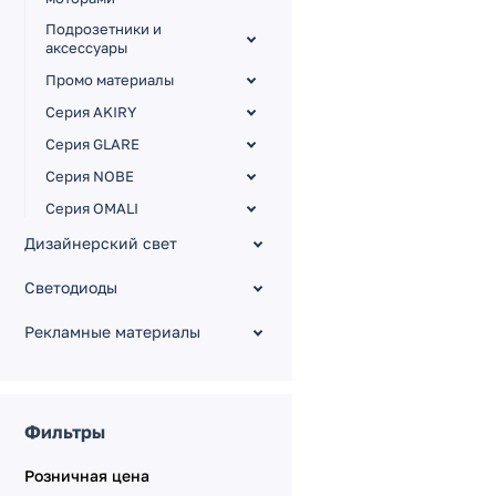
Подрозетники и
аксессуары
Промо материалы
Серия AKIRY
Серия GLARE
Серия NOBE
Серия OMALI
Серия OMALI [Zigbee,
Дизайнерский свет
сенсор]
Светодиоды
Серия PERIO
PERIO Розетки
Рекламные материалы
PERIO Выключатели
PERIO Рамки, панели,
заглушки
Фильтры
PERIO Регуляторы
Розничная цена
Серия TENDO