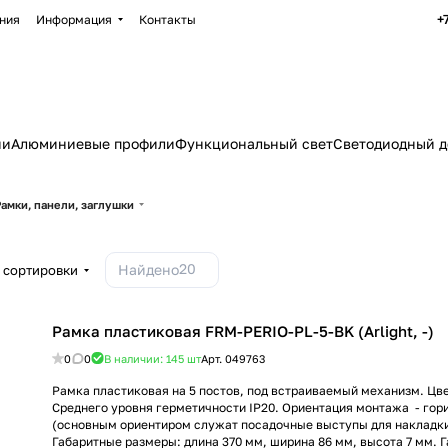
+
ния
Информация
Контакты
ии
Алюминиевые профили
Функциональный свет
Светодиодный д
амки, панели, заглушки
20
Найдено
 сортировки
Рамка пластиковая FRM-PERIO-PL-5-BK (Arlight, -)
0
0
В наличии: 145
шт
Арт.
049763
Рамка пластиковая на 5 постов, под встраиваемый механизм. Цве
Среднего уровня герметичности IP20. Ориентация монтажа - гор
(основным ориентиром служат посадочные выступы для накладк
Габаритные размеры: длина 370 мм, ширина 86 мм, высота 7 мм. 