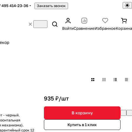
7 495 414-23-36
Заказать звонок
Войти
Сравнение
Избранное
Корзина
екор
935 ₽/
шт
В корзину
т - черный.
изонтальная
Купить в 1 клик
и механизма).
Гарантийный срок 12