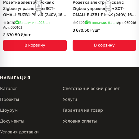
Розетка электрическая с
Розетка электрическая с
Zigbee управлением SCT-
Zigbee управлением SCT-
OMALI-EUZB1-PL-GR (240V, 16A,
OMALI-EUZB1-PL-BK (240V, 16A,
Zigbee) (Arlight, -)
Zigbee) (Arlight, -)
0
0
В наличии: 298
шт
0
0
В наличии: 91
шт
Арт.
050216
Арт.
050101
3 670.50 ₽/
шт
3 670.50 ₽/
шт
В корзину
В корзину
НАВИГАЦИЯ
Каталог
Светотехнический расчёт
Проекты
Услуги
Шоурум
Гарантия на товар
Документы
Условия оплаты
Условия доставки