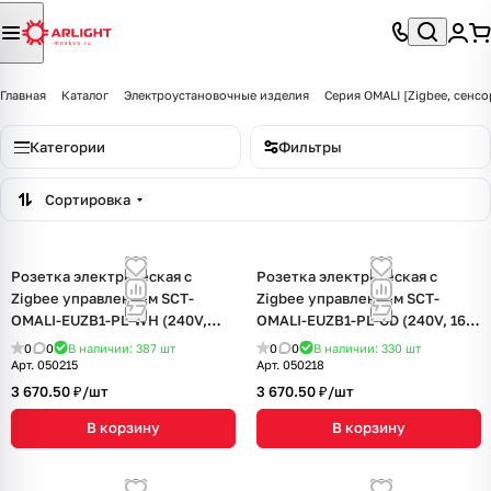
Главная
Каталог
Электроустановочные изделия
Серия OMALI [Zigbee, сенсо
Категории
Фильтры
Сортировка
Розетка электрическая с
Розетка электрическая с
Zigbee управлением SCT-
Zigbee управлением SCT-
OMALI-EUZB1-PL-WH (240V,
OMALI-EUZB1-PL-GD (240V, 16A,
16A, Zigbee) (Arlight, -)
Zigbee) (Arlight, -)
0
0
В наличии: 387
шт
0
0
В наличии: 330
шт
Арт.
050215
Арт.
050218
3 670.50 ₽/
шт
3 670.50 ₽/
шт
В корзину
В корзину