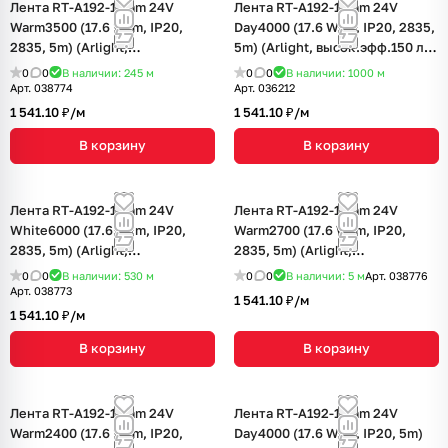
Лента RT-A192-10mm 24V
Лента RT-A192-10mm 24V
Warm3500 (17.6 W/m, IP20,
Day4000 (17.6 W/m, IP20, 2835,
2835, 5m) (Arlight,
5m) (Arlight, высок.эфф.150 лм/
высок.эфф.150 лм/Вт)
Вт)
0
0
В наличии: 245
м
0
0
В наличии: 1000
м
Арт.
038774
Арт.
036212
1 541.10 ₽/
м
1 541.10 ₽/
м
В корзину
В корзину
Лента RT-A192-10mm 24V
Лента RT-A192-10mm 24V
White6000 (17.6 W/m, IP20,
Warm2700 (17.6 W/m, IP20,
2835, 5m) (Arlight,
2835, 5m) (Arlight,
высок.эфф.150 лм/Вт)
высок.эфф.150 лм/Вт)
0
0
В наличии: 530
м
0
0
В наличии: 5
м
Арт.
038776
Арт.
038773
1 541.10 ₽/
м
1 541.10 ₽/
м
В корзину
В корзину
Лента RT-A192-10mm 24V
Лента RT-A192-10mm 24V
Warm2400 (17.6 W/m, IP20,
Day4000 (17.6 W/m, IP20, 5m)