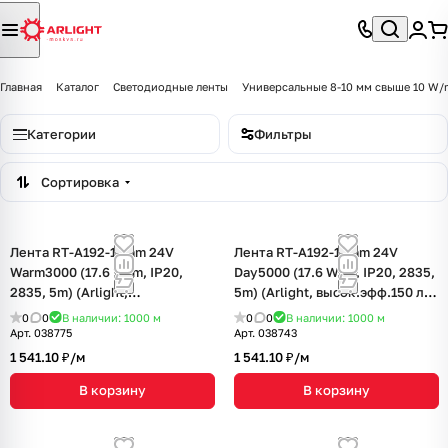
Главная
Каталог
Светодиодные ленты
Универсальные 8-10 мм свыше 10 W/
Категории
Фильтры
Сортировка
Лента RT-A192-10mm 24V
Лента RT-A192-10mm 24V
Warm3000 (17.6 W/m, IP20,
Day5000 (17.6 W/m, IP20, 2835,
2835, 5m) (Arlight,
5m) (Arlight, высок.эфф.150 лм/
высок.эфф.150 лм/Вт)
Вт)
0
0
В наличии: 1000
м
0
0
В наличии: 1000
м
Арт.
038775
Арт.
038743
1 541.10 ₽/
м
1 541.10 ₽/
м
В корзину
В корзину