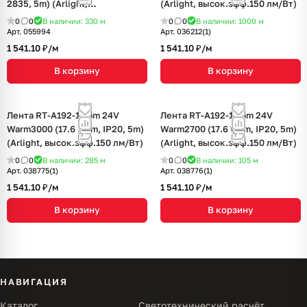
2835, 5m) (Arlight,
(Arlight, высок.эфф.150 лм/Вт)
высок.эфф.150 лм/Вт)
0
0
В наличии: 330
м
0
0
В наличии: 1000
м
Арт.
055994
Арт.
036212(1)
1 541.10 ₽/
м
1 541.10 ₽/
м
В корзину
В корзину
Лента RT-A192-10mm 24V
Лента RT-A192-10mm 24V
Warm3000 (17.6 W/m, IP20, 5m)
Warm2700 (17.6 W/m, IP20, 5m)
(Arlight, высок.эфф.150 лм/Вт)
(Arlight, высок.эфф.150 лм/Вт)
0
0
В наличии: 285
м
0
0
В наличии: 105
м
Арт.
038775(1)
Арт.
038776(1)
1 541.10 ₽/
м
1 541.10 ₽/
м
В корзину
В корзину
НАВИГАЦИЯ
Каталог
Светотехнический расчёт