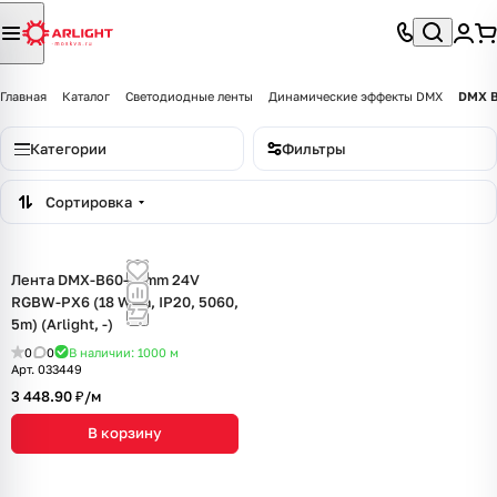
Главная
Каталог
Светодиодные ленты
Динамические эффекты DMX
DMX 
Категории
Фильтры
Сортировка
Лента DMX-B60-10mm 24V
RGBW-PX6 (18 W/m, IP20, 5060,
5m) (Arlight, -)
0
0
В наличии: 1000
м
Арт.
033449
3 448.90 ₽/
м
В корзину