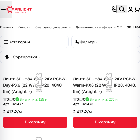
Главная
Каталог
Светодиодные ленты
Динамические эффекты SPI
SPI H8
Категории
Фильтры
Сортировка
Лента SPI-H84-8mm 24V RGBW-
Лента SPI-H84-8mm 24V RGBW-
Day-PX6 (22 W/m, IP20, 4040,
Warm-PX6 (22 W/m, IP20, 4040,
5m) (Arlight, -)
5m) (Arlight, -)
0
0
В наличии: 125
м
0
0
В наличии: 225
м
Арт.
049477
Арт.
049478
2 412 ₽/
м
2 412 ₽/
м
В корзину
В корзину