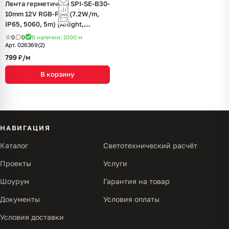
Лента герметичная SPI-SE-B30-
10mm 12V RGB-PX3 (7.2W/m,
IP65, 5060, 5m) (Arlight,
бегущий огонь)
0
0
В наличии: 1000
м
Арт.
026369(2)
799 ₽/
м
В корзину
НАВИГАЦИЯ
Каталог
Светотехнический расчёт
Проекты
Услуги
Шоурум
Гарантия на товар
Документы
Условия оплаты
Условия доставки