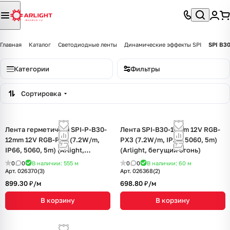
Главная
Каталог
Светодиодные ленты
Динамические эффекты SPI
SPI B3
Категории
Фильтры
Сортировка
Лента герметичная SPI-P-B30-
Лента SPI-B30-10mm 12V RGB-
12mm 12V RGB-PX3 (7.2W/m,
PX3 (7.2W/m, IP20, 5060, 5m)
IP66, 5060, 5m) (Arlight,
(Arlight, бегущий огонь)
бегущий огонь)
0
0
В наличии: 555
м
0
0
В наличии: 60
м
Арт.
026370(3)
Арт.
026368(2)
899.30 ₽/
м
698.80 ₽/
м
В корзину
В корзину