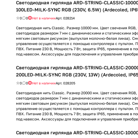
Светодиодная гирлянда ARD-STRING-CLASSIC-1000
100LED-MILK-SYNC RGB (230V, 6.5W) (Ardecoled, IP65
0
0
Нет в наличии
Арт.
028214
Светодиодная нить Classic. Размер 10000 мм. Цвет свечения RGB, 
светодиодов размером 7 мм с динамическими и статическими эф
мягким световым рисунком (выпуклая молочно-белая линза). См
управление осуществляется с помощью контроллера с пультом. 
ПВХ. Питание 230 В, Мощность 7 Вт, защита IP65, применение в п
под навесом. Аксессуары для подключения и управления приобре
Светодиодная гирлянда ARD-STRING-CLASSIC-2000
200LED-MILK-SYNC RGB (230V, 13W) (Ardecoled, IP65,
0
0
Нет в наличии
Арт.
028205
Светодиодная нить Classic. Размер 20000 мм. Цвет свечения RGB, 
светодиодов размером 7 мм с динамическими и статическими эф
мягким световым рисунком (выпуклая молочно-белая линза). См
управление осуществляется с помощью контроллера с пультом. 
ПВХ. Питание 230 В, Мощность 7 Вт, защита IP65, применение в п
под навесом. Аксессуары для подключения и управления приобре
Светодиодная гирлянда ARD-STRING-CLASSIC-1000