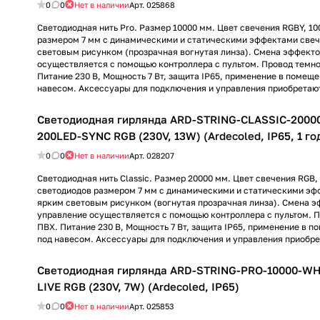
0
0
Нет в наличии
Арт.
025868
Светодиодная нить Pro. Размер 10000 мм. Цвет свечения RGBY, 10
размером 7 мм с динамическими и статическими эффектами свеч
световым рисунком (прозрачная вогнутая линза). Смена эффекто
осуществляется с помощью контроллера с пультом. Провод темно
Питание 230 В, Мощность 7 Вт, защита IP65, применение в помеще
навесом. Аксессуары для подключения и управления приобретают
Светодиодная гирлянда ARD-STRING-CLASSIC-2000
200LED-SYNC RGB (230V, 13W) (Ardecoled, IP65, 1 го
0
0
Нет в наличии
Арт.
028207
Светодиодная нить Classic. Размер 20000 мм. Цвет свечения RGB, 
светодиодов размером 7 мм с динамическими и статическими эф
ярким световым рисунком (вогнутая прозрачная линза). Смена э
управление осуществляется с помощью контроллера с пультом. П
ПВХ. Питание 230 В, Мощность 7 Вт, защита IP65, применение в п
под навесом. Аксессуары для подключения и управления приобре
Светодиодная гирлянда ARD-STRING-PRO-10000-WH
LIVE RGB (230V, 7W) (Ardecoled, IP65)
0
0
Нет в наличии
Арт.
025853