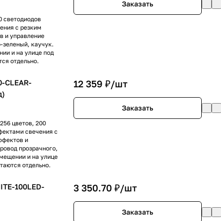
Заказать
0 светодиодов
ения с резким
в и управление
-зеленый, каучук.
нии и на улице под
ся отдельно.
0-CLEAR-
12 359 ₽/
шт
д)
Заказать
256 цветов, 200
фектами свечения с
ффектов и
ровод прозрачного,
омещении и на улице
таются отдельно.
ITE-100LED-
3 350.70 ₽/
шт
Заказать