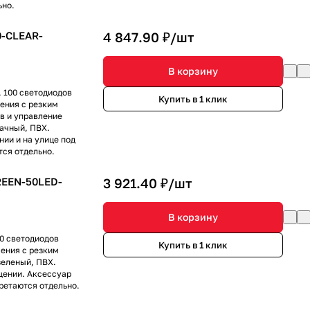
ьно.
0-CLEAR-
4 847.90 ₽/
шт
В корзину
, 100 светодиодов
Купить в 1 клик
ения с резким
в и управление
ачный, ПВХ.
нии и на улице под
ся отдельно.
REEN-50LED-
3 921.40 ₽/
шт
В корзину
50 светодиодов
Купить в 1 клик
ения с резким
зеленый, ПВХ.
ещении. Аксессуар
ретаются отдельно.