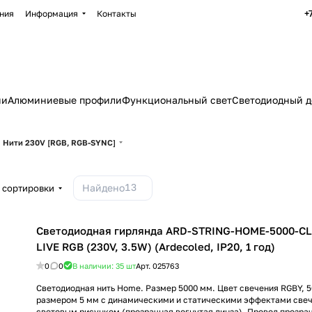
+
ния
Информация
Контакты
ии
Алюминиевые профили
Функциональный свет
Светодиодный д
Нити 230V [RGB, RGB-SYNC]
13
Найдено
 сортировки
Светодиодная гирлянда ARD-STRING-HOME-5000-CL
LIVE RGB (230V, 3.5W) (Ardecoled, IP20, 1 год)
0
0
В наличии: 35
шт
Арт.
025763
Светодиодная нить Home. Размер 5000 мм. Цвет свечения RGBY, 
размером 5 мм с динамическими и статическими эффектами свеч
световым рисунком (прозрачная вогнутая линза). Провод прозра