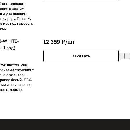
0 светодиодов
ения с резким
в и управление
, каучук. Питание
 улице под навесом.
ьно.
0-WHITE-
12 359 ₽/
шт
 1 год)
Заказать
256 цветов, 200
фектами свечения с
ена эффектов и
ровод белый, ПВХ.
нии и на улице под
ся отдельно.