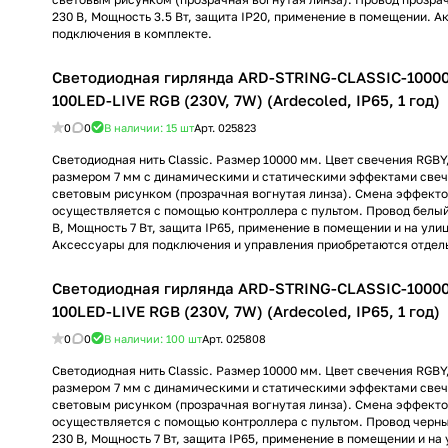
230 В, Мощность 3.5 Вт, защита IP20, применение в помещении. А
подключения в комплекте.
Светодиодная гирлянда ARD-STRING-CLASSIC-1000
100LED-LIVE RGB (230V, 7W) (Ardecoled, IP65, 1 год)
0
0
В наличии: 15
шт
Арт.
025823
Светодиодная нить Classic. Размер 10000 мм. Цвет свечения RGBY
размером 7 мм с динамическими и статическими эффектами свеч
световым рисунком (прозрачная вогнутая линза). Смена эффекто
осуществляется с помощью контроллера с пультом. Провод белый
В, Мощность 7 Вт, защита IP65, применение в помещении и на ули
Аксессуары для подключения и управления приобретаются отдел
Светодиодная гирлянда ARD-STRING-CLASSIC-1000
100LED-LIVE RGB (230V, 7W) (Ardecoled, IP65, 1 год)
0
0
В наличии: 100
шт
Арт.
025808
Светодиодная нить Classic. Размер 10000 мм. Цвет свечения RGBY
размером 7 мм с динамическими и статическими эффектами свеч
световым рисунком (прозрачная вогнутая линза). Смена эффекто
осуществляется с помощью контроллера с пультом. Провод черны
230 В, Мощность 7 Вт, защита IP65, применение в помещении и на