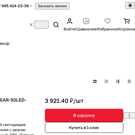
7 495 414-23-36
Заказать звонок
Войти
Сравнение
Избранное
Корзина
екор
EAR-50LED-
3 921.40 ₽/
шт
В корзину
50 светодиодов
Купить в 1 клик
ения с резким
чный, ПВХ. Питание