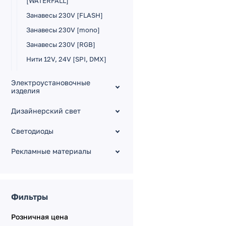
[WATERFALL]
Занавесы 230V [FLASH]
Занавесы 230V [mono]
Занавесы 230V [RGB]
Нити 12V, 24V [SPI, DMX]
Нити 230V [FLASH]
Электроустановочные
Нити 230V [mono]
изделия
Нити 230V [PULSE]
Светодиодные фигуры
Дизайнерский свет
[ARD]
Нити 230V [RGB, RGB-
Дюралайт [ARD]
SYNC]
Светодиоды
Модули управляемые
Сети 230V [mono]
Рекламные материалы
Модули светодиодные
Сети 230V [RGB]
Тающие сосульки 230V
[mono]
Тающие сосульки 230V
Фильтры
[RGB]
Розничная цена
Шарики 230V [mono]