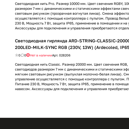
Светодиодная нить Pro. Размер 10000 мм. Цвет свечения RGBY, 10
размером 7 мм с динамическими и статическими эффектами свеч
световым рисунком (прозрачная вогнутая линза). Смена эффекто
осуществляется с помощью контроллера с пультом. Провод белый
230 В, Мощность 7 Вт, защита IP65, применение в помещении и на
Аксессуары для подключения и управления приобретаются отдел
Светодиодная гирлянда ARD-STRING-CLASSIC-2000
200LED-MILK-SYNC RGB (230V, 13W) (Ardecoled, IP65,
0
0
Нет в наличии
Арт.
028206
Светодиодная нить Classic. Размер 20000 мм. Цвет свечения RGB, 
светодиодов размером 7 мм с динамическими и статическими эф
мягким световым рисунком (выпуклая молочно-белая линза). См
управление осуществляется с помощью контроллера с пультом. П
Питание 230 В, Мощность 7 Вт, защита IP65, применение в помеще
навесом. Аксессуары для подключения и управления приобретают