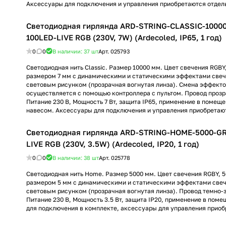
Аксессуары для подключения и управления приобретаются отдел
Светодиодная гирлянда ARD-STRING-CLASSIC-1000
100LED-LIVE RGB (230V, 7W) (Ardecoled, IP65, 1 год)
0
0
В наличии: 37
шт
Арт.
025793
Светодиодная нить Classic. Размер 10000 мм. Цвет свечения RGBY
размером 7 мм с динамическими и статическими эффектами свеч
световым рисунком (прозрачная вогнутая линза). Смена эффекто
осуществляется с помощью контроллера с пультом. Провод прозр
Питание 230 В, Мощность 7 Вт, защита IP65, применение в помеще
навесом. Аксессуары для подключения и управления приобретают
Светодиодная гирлянда ARD-STRING-HOME-5000-G
LIVE RGB (230V, 3.5W) (Ardecoled, IP20, 1 год)
0
0
В наличии: 38
шт
Арт.
025778
Светодиодная нить Home. Размер 5000 мм. Цвет свечения RGBY, 
размером 5 мм с динамическими и статическими эффектами свеч
световым рисунком (прозрачная вогнутая линза). Провод темно-
Питание 230 В, Мощность 3.5 Вт, защита IP20, применение в пом
для подключения в комплекте, аксессуары для управления приоб