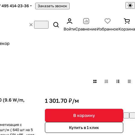
7 495 414-23-36
Заказать звонок
Войти
Сравнение
Избранное
Корзина
екор
 (9.6 W/m,
1 301.70 ₽/
м
В корзину
рметизация с
Купить в 1 клик
шт/м ( 640 шт на 5
дача CRI >85 , угол