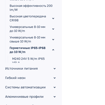
Высокая эффективность 200
lm/W
Высокая цветопередача
CRI98
Универсальные 8-10 мм
до 10 W/m
Универсальные 8-10 мм
свыше 10 W/m
Герметичные IP65-IP68
до 10 W/m
M240 24V 5 W/m IP65
VELA
Источники питания
X960 24V 8 W/m IP65
LUNA 360°
Гибкий неон
A140 24V 5 W/m IP65
X320 24V 8 W/m IP65
Системы автоматизации
A140 24V 10 W/m IP67
Алюминиевые профили
X360 5V 5 W/m IP65