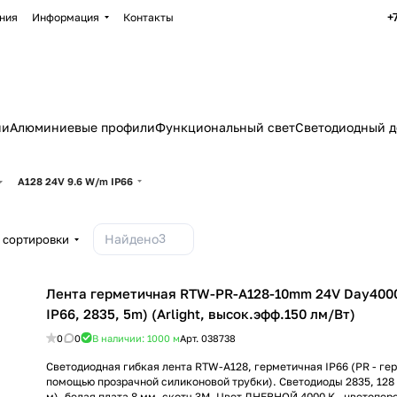
+
ния
Информация
Контакты
ии
Алюминиевые профили
Функциональный свет
Светодиодный д
A128 24V 9.6 W/m IP66
3
Найдено
 сортировки
Лента герметичная RTW-PR-A128-10mm 24V Day4000
IP66, 2835, 5m) (Arlight, высок.эфф.150 лм/Вт)
0
0
В наличии: 1000
м
Арт.
038738
Светодиодная гибкая лента RTW-A128, герметичная IP66 (РR - ге
помощью прозрачной силиконовой трубки). Светодиоды 2835, 128 
м), белая плата 8 мм, скотч 3М. Цвет ДНЕВНОЙ 4000 K , цветопере