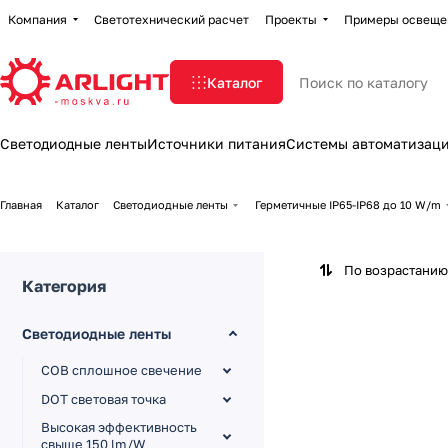
Компания
Светотехнический расчет
Проекты
Примеры освеще
Каталог
Светодиодные ленты
Источники питания
Системы автоматизац
Главная
Каталог
Светодиодные ленты
Герметичные IP65-IP68 до 10 W/m
По возрастанию
Категория
Светодиодные ленты
COB сплошное свечение
DOT световая точка
Высокая эффективность
свыше 150 lm/W