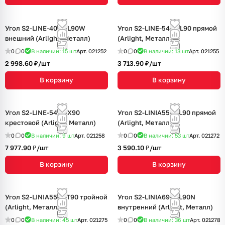
Угол S2-LINE-4067-L90W
Угол S2-LINE-5470-L90 прямой
внешний (Arlight, Металл)
(Arlight, Металл)
0
0
В наличии: 15
шт
Арт.
021252
0
0
В наличии: 13
шт
Арт.
021255
2 998.60 ₽/
шт
3 713.90 ₽/
шт
В корзину
В корзину
Угол S2-LINE-5470-X90
Угол S2-LINIA55-F-L90 прямой
крестовой (Arlight, Металл)
(Arlight, Металл)
0
0
В наличии: 9
шт
Арт.
021258
0
0
В наличии: 53
шт
Арт.
021272
7 977.90 ₽/
шт
3 590.10 ₽/
шт
В корзину
В корзину
Угол S2-LINIA55-F-T90 тройной
Угол S2-LINIA69-F-L90N
(Arlight, Металл)
внутренний (Arlight, Металл)
0
0
В наличии: 45
шт
Арт.
021275
0
0
В наличии: 36
шт
Арт.
021278