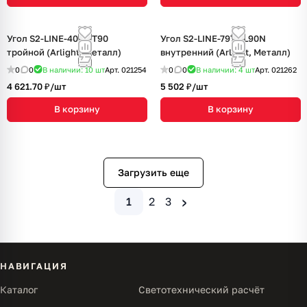
Угол S2-LINE-4067-T90
Угол S2-LINE-7977-L90N
тройной (Arlight, Металл)
внутренний (Arlight, Металл)
0
0
В наличии: 10
шт
Арт.
021254
0
0
В наличии: 4
шт
Арт.
021262
4 621.70 ₽/
шт
5 502 ₽/
шт
В корзину
В корзину
Загрузить еще
›
1
2
3
НАВИГАЦИЯ
Каталог
Светотехнический расчёт