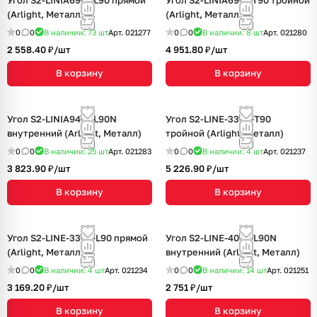
Угол S2-LINIA69-F-L90 прямой
Угол S2-LINIA69-F-T90 тройной
(Arlight, Металл)
(Arlight, Металл)
0
0
В наличии: 73
шт
Арт.
021277
0
0
В наличии: 8
шт
Арт.
021280
2 558.40 ₽/
шт
4 951.80 ₽/
шт
В корзину
В корзину
Угол S2-LINIA94-F-L90N
Угол S2-LINE-3360-T90
внутренний (Arlight, Металл)
тройной (Arlight, Металл)
0
0
В наличии: 25
шт
Арт.
021283
0
0
В наличии: 4
шт
Арт.
021237
3 823.90 ₽/
шт
5 226.90 ₽/
шт
В корзину
В корзину
Угол S2-LINE-3360-L90 прямой
Угол S2-LINE-4067-L90N
(Arlight, Металл)
внутренний (Arlight, Металл)
0
0
В наличии: 4
шт
Арт.
021234
0
0
В наличии: 14
шт
Арт.
021251
3 169.20 ₽/
шт
2 751 ₽/
шт
В корзину
В корзину