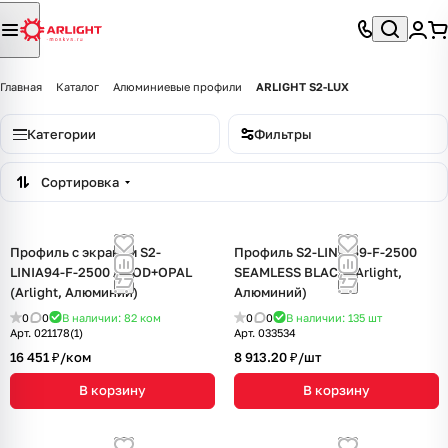
Главная
Каталог
Алюминиевые профили
ARLIGHT S2-LUX
Категории
Фильтры
Сортировка
Профиль с экраном S2-
Профиль S2-LINIA69-F-2500
LINIA94-F-2500 ANOD+OPAL
SEAMLESS BLACK (Arlight,
(Arlight, Алюминий)
Алюминий)
0
0
В наличии: 82
ком
0
0
В наличии: 135
шт
Арт.
021178(1)
Арт.
033534
16 451 ₽/
ком
8 913.20 ₽/
шт
В корзину
В корзину