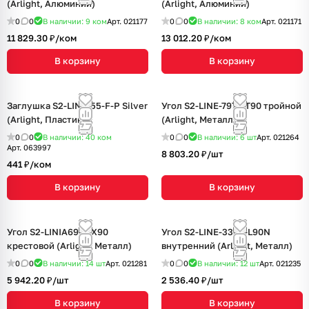
(Arlight, Алюминий)
(Arlight, Алюминий)
0
0
В наличии: 9
ком
Арт.
021177
0
0
В наличии: 8
ком
Арт.
021171
11 829.30 ₽/
ком
13 012.20 ₽/
ком
В корзину
В корзину
Заглушка S2-LINIA55-F-P Silver
Угол S2-LINE-7977-T90 тройной
(Arlight, Пластик)
(Arlight, Металл)
0
0
В наличии: 40
ком
0
0
В наличии: 6
шт
Арт.
021264
Арт.
063997
8 803.20 ₽/
шт
441 ₽/
ком
В корзину
В корзину
Угол S2-LINIA69-F-X90
Угол S2-LINE-3360-L90N
крестовой (Arlight, Металл)
внутренний (Arlight, Металл)
0
0
В наличии: 14
шт
Арт.
021281
0
0
В наличии: 12
шт
Арт.
021235
5 942.20 ₽/
шт
2 536.40 ₽/
шт
В корзину
В корзину