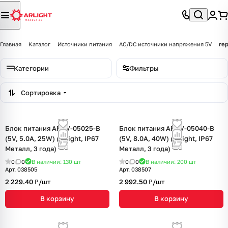
Главная
Каталог
Источники питания
AC/DC источники напряжения 5V
ге
Категории
Фильтры
Сортировка
Блок питания ARPV-05025-B
Блок питания ARPV-05040-B
(5V, 5.0A, 25W) (Arlight, IP67
(5V, 8.0A, 40W) (Arlight, IP67
Металл, 3 года)
Металл, 3 года)
0
0
В наличии: 130
шт
0
0
В наличии: 200
шт
Арт.
038505
Арт.
038507
2 229.40 ₽/
шт
2 992.50 ₽/
шт
В корзину
В корзину