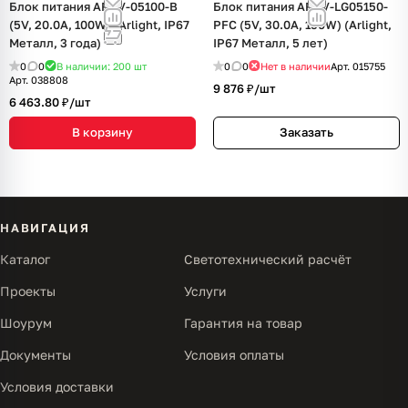
Блок питания ARPV-05100-B
Блок питания ARPV-LG05150-
(5V, 20.0A, 100W) (Arlight, IP67
PFC (5V, 30.0A, 150W) (Arlight,
Металл, 3 года)
IP67 Металл, 5 лет)
0
0
В наличии: 200
шт
0
0
Нет в наличии
Арт.
015755
Арт.
038808
9 876 ₽/
шт
6 463.80 ₽/
шт
В корзину
Заказать
НАВИГАЦИЯ
Каталог
Светотехнический расчёт
Проекты
Услуги
Шоурум
Гарантия на товар
Документы
Условия оплаты
Условия доставки