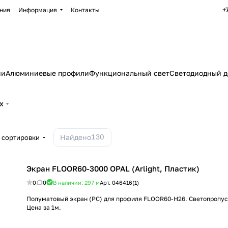
+
ния
Информация
Контакты
ии
Алюминиевые профили
Функциональный свет
Светодиодный д
UX
130
Найдено
 сортировки
Экран FLOOR60-3000 OPAL (Arlight, Пластик)
0
0
В наличии: 297
м
Арт.
046416(1)
Полуматовый экран (PC) для профиля FLOOR60-H26. Светопропус
Цена за 1м.