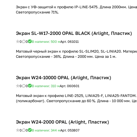
Экран с УФ-защитой к профилю IP-LINE-5475. Длина 2000мм. Цена
Светопропускание 71%.
Экран SL-W17-2000 OPAL BLACK (Arlight, Пластик)
0
0
В наличии: 500
м
Арт.
061011
Матовый черный экран к профилю SL-SLIM20, SL-LINIA20. Материа
Светопропускание - 36%. Длина - 2000 мм. Цена за 1 м.
Экран W24-10000 OPAL (Arlight, Пластик)
0
0
В наличии: 310
м
Арт.
060601
Матовый экран к профилю LINE-2525, LINIA25-F, LINIA25-FANTOM.
(поликарбонат). Светопропускание до 60 %. Длина - 10 000 мм. Цен
Экран W24-2000 OPAL (Arlight, Пластик)
0
0
В наличии: 344
м
Арт.
053807