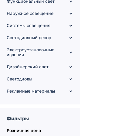
Функциональный свет
Для натяжных потолков
Наружное освещение
Силиконовые и
пластиковые WPH
Системы освещения
TOP, LEDs-ON
Светодиодный декор
ALM
Гипсокартонный модуль
Электроустановочные
изделия
Технический профиль
Кнопки в профиль
Дизайнерский свет
Упаковка для профиля
Светодиоды
Для линейных
светильников
Рекламные материалы
Фильтры
Розничная цена