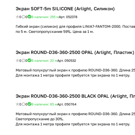
Экран SOFT-5m SILICONE (Arlight, Силикон)
0
0
В наличии: 255
м
Арт.
052378
Гибкий экран (силикон) для профиля LINIA7-FANTOM-2000. Поста
по 5 м. Светопропускание 59%. Цена за 1 м.
Экран ROUND-D36-360-2500 OPAL (Arlight, Пластик)
0
0
В наличии: 20
м
Арт.
050532
Матовый полукруглый экран к профилю ROUND-D36-360. Длина 25
Для монтажа 1 метра профиля требуется три экрана по 1 метру.
Экран ROUND-D36-360-2500 BLACK OP
0
0
В наличии: 85
м
Арт.
050764
Матовый полукруглый экран к профилю ROUND-D36-360. Длина 25
Cветопропускание до 30%.
Для монтажа 1 метра профиля требуется три экрана по 1 метру.