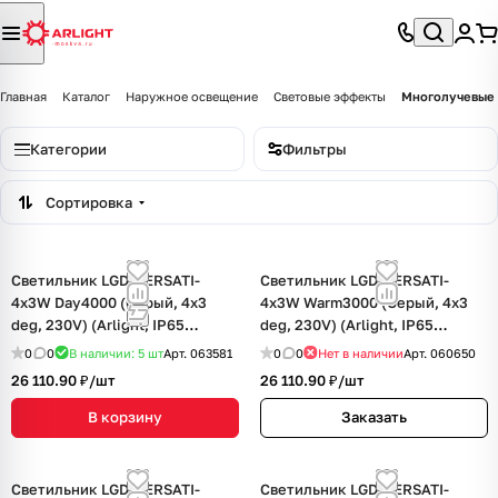
Главная
Каталог
Наружное освещение
Световые эффекты
Многолучевые
Категории
Фильтры
Сортировка
Светильник LGD-VERSATI-
Светильник LGD-VERSATI-
4x3W Day4000 (Серый, 4x3
4x3W Warm3000 (Серый, 4x3
deg, 230V) (Arlight, IP65
deg, 230V) (Arlight, IP65
Металл, 3 года)
Металл, 3 года)
0
0
В наличии: 5
шт
Арт.
063581
0
0
Нет в наличии
Арт.
060650
26 110.90 ₽/
шт
26 110.90 ₽/
шт
В корзину
Заказать
Светильник LGD-VERSATI-
Светильник LGD-VERSATI-