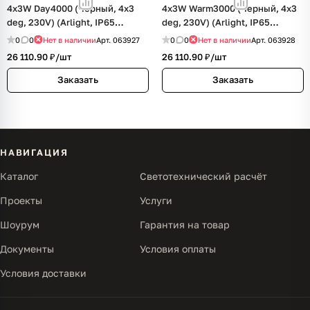
4x3W Day4000 (Черный, 4x3
4x3W Warm3000 (Черный, 4x3
deg, 230V) (Arlight, IP65
deg, 230V) (Arlight, IP65
Металл, 3 года)
Металл, 3 года)
0
0
Нет в наличии
Арт.
063927
0
0
Нет в наличии
Арт.
063928
26 110.90 ₽/
шт
26 110.90 ₽/
шт
Заказать
Заказать
НАВИГАЦИЯ
Каталог
Светотехнический расчёт
Проекты
Услуги
Шоурум
Гарантия на товар
Документы
Условия оплаты
Условия доставки