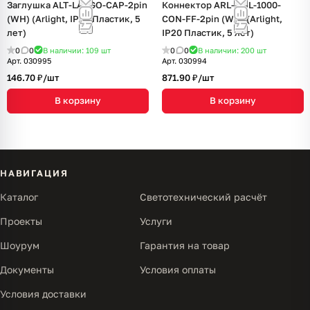
Заглушка ALT-LARGO-CAP-2pin
Коннектор ARL-TAIL-1000-
(WH) (Arlight, IP20 Пластик, 5
CON-FF-2pin (WH) (Arlight,
лет)
IP20 Пластик, 5 лет)
0
0
В наличии: 109
шт
0
0
В наличии: 200
шт
Арт.
030995
Арт.
030994
146.70 ₽/
шт
871.90 ₽/
шт
В корзину
В корзину
НАВИГАЦИЯ
Каталог
Светотехнический расчёт
Проекты
Услуги
Шоурум
Гарантия на товар
Документы
Условия оплаты
Условия доставки