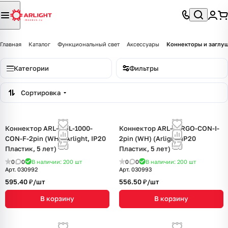
Главная
Каталог
Функциональный свет
Аксессуары
Коннекторы и заглу
Категории
Фильтры
Сортировка
Коннектор ARL-TAIL-1000-
Коннектор ARL-LARGO-CON-I-
CON-F-2pin (WH) (Arlight, IP20
2pin (WH) (Arlight, IP20
Пластик, 5 лет)
Пластик, 5 лет)
0
0
В наличии: 200
шт
0
0
В наличии: 200
шт
Арт.
030992
Арт.
030993
595.40 ₽/
шт
556.50 ₽/
шт
В корзину
В корзину