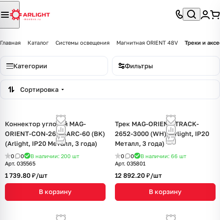
Главная
Каталог
Системы освещения
Магнитная ORIENT 48V
Треки и акс
Категории
Фильтры
Сортировка
Коннектор угловой MAG-
Трек MAG-ORIENT-TRACK-
ORIENT-CON-2652-ARC-60 (BK)
2652-3000 (WH) (Arlight, IP20
(Arlight, IP20 Металл, 3 года)
Металл, 3 года)
0
0
В наличии: 200
шт
0
0
В наличии: 66
шт
Арт.
035565
Арт.
035801
1 739.80 ₽/
шт
12 892.20 ₽/
шт
В корзину
В корзину