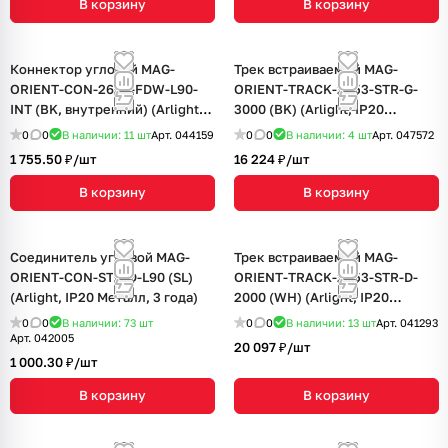
В корзину
В корзину
Коннектор угловой MAG-
Трек встраиваемый MAG-
ORIENT-CON-2653-FDW-L90-
ORIENT-TRACK-2653-STR-G-
INT (BK, внутренний) (Arlight,
3000 (BK) (Arlight, IP20
IP20 Металл, 3 года)
Металл, 3 года)
0
0
В наличии: 11
шт
Арт.
044159
0
0
В наличии: 4
шт
Арт.
047572
1 755.50 ₽/
шт
16 224 ₽/
шт
В корзину
В корзину
Соединитель угловой MAG-
Трек встраиваемый MAG-
ORIENT-CON-STR-D-L90 (SL)
ORIENT-TRACK-2653-STR-D-
(Arlight, IP20 Металл, 3 года)
2000 (WH) (Arlight, IP20
Металл, 3 года)
0
0
В наличии: 73
шт
0
0
В наличии: 13
шт
Арт.
041293
Арт.
042005
20 097 ₽/
шт
1 000.30 ₽/
шт
В корзину
В корзину