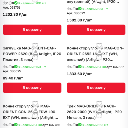
внутренний) (Arlight, IP20
0
0
В наличии: 200
шт
Металл, 3 года)
Арт.
033751
0
0
В наличии: 33
шт
Арт.
036022
1 202.30 ₽/
шт
1 502.80 ₽/
шт
В корзину
В корзину
Заглушка MAG-ORIENT-CAP-
Коннектор угловой MAG-CON-
POWER-2620 (BK) (Arlight, IP20
ORIENT-2652-L90-EXT (WH,
Пластик, 3 года)
внешний) (Arlight, IP20
Металл, 3 года)
0
0
В наличии: 160
шт
0
0
В наличии: 4
шт
Арт.
037885
Арт.
036025
1 833.60 ₽/
шт
89.40 ₽/
шт
В корзину
В корзину
Коннектор угловой MAG-
Трек MAG-ORIENT-TRACK-
ORIENT-CON-2652-FDW-L90-
2620-2000 (WH) (Arlight, IP20
EXT (WH, внешний) (Arlight,
Металл, 3 года)
IP20 Металл, 3 года)
0
0
В наличии: 4
шт
Арт.
037786
0
0
В наличии: 63
шт