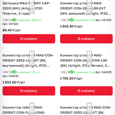
Заглушка MAG-ORIENT-CAP-
Коннектор угловой MAG-
2620 (WH) (Arlight, IP20
ORIENT-CON-2620-L90-EXT
Пластик, 3 года)
(WH, внешний) (Arlight, IP20
Металл, 3 года)
0
0
В наличии: 200
шт
0
0
В наличии: 9
шт
Арт.
037326
Арт.
037323
1 502.80 ₽/
шт
89.40 ₽/
шт
В корзину
В корзину
Коннектор угловой MAG-CON-
Коннектор угловой MAG-
ORIENT-2652-L90-INT (BK,
ORIENT-CON-2653-FDW-L90
внутренний) (Arlight, IP20
(BK) (Arlight, IP20 Металл, 3
Металл, 3 года)
года)
0
0
В наличии: 79
шт
0
0
В наличии: 8
шт
Арт.
044155
Арт.
034031
1 755.50 ₽/
шт
1 833.60 ₽/
шт
В корзину
В корзину
Коннектор гибкий MAG-
Коннектор угловой MAG-CON-
ORIENT-CON-FLEX-LONG-
ORIENT-2652-L90-EXT (BK,