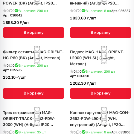
POWER (BK) (Arlight, IP20
внешний) (Arlight, IP20
Пластик, 3 года)
Металл, 3 года)
0
0
В наличии: 200
шт
0
0
В наличии: 8
шт
Арт.
036887
Арт.
036642
1 833.60 ₽/
шт
1 858.30 ₽/
шт
В корзину
В корзину
Фильтр сетчатый MAG-ORIENT-
Подвес MAG-HANG-ORIENT-
HC-R60 (BK) (Arlight, Металл)
L2000 (WH-SL) (Arlight,
Металл)
0
0
В наличии: 200
шт
Арт.
035595
0
0
В наличии: 200
шт
Арт.
036050
252.10 ₽/
шт
1 202.30 ₽/
шт
В корзину
В корзину
Трек встраиваемый MAG-
Коннектор угловой MAG-CON-
ORIENT-TRACK-2652-FDW-
2652-FDW-L90-INT (WH,
3000 (WH) (Arlight, IP20
внутренний) (Arlight, IP20
Металл, 3 года)
Металл, 3 года)
0
0
В наличии: 35
шт
0
0
В наличии: 8
шт
Арт.
035806