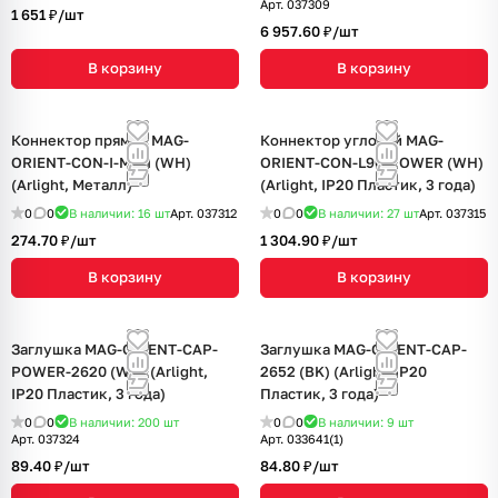
Арт.
037309
1 651 ₽/
шт
6 957.60 ₽/
шт
В корзину
В корзину
Коннектор прямой MAG-
Коннектор угловой MAG-
ORIENT-CON-I-MINI (WH)
ORIENT-CON-L90-POWER (WH)
(Arlight, Металл)
(Arlight, IP20 Пластик, 3 года)
0
0
В наличии: 16
шт
Арт.
037312
0
0
В наличии: 27
шт
Арт.
037315
274.70 ₽/
шт
1 304.90 ₽/
шт
В корзину
В корзину
Заглушка MAG-ORIENT-CAP-
Заглушка MAG-ORIENT-CAP-
POWER-2620 (WH) (Arlight,
2652 (BK) (Arlight, IP20
IP20 Пластик, 3 года)
Пластик, 3 года)
0
0
В наличии: 200
шт
0
0
В наличии: 9
шт
Арт.
037324
Арт.
033641(1)
89.40 ₽/
шт
84.80 ₽/
шт