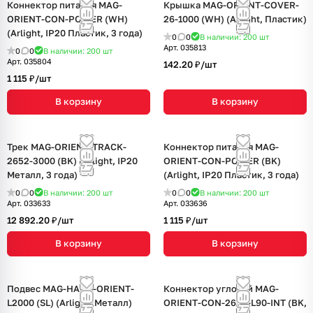
Коннектор питания MAG-
Крышка MAG-ORIENT-COVER-
ORIENT-CON-POWER (WH)
26-1000 (WH) (Arlight, Пластик)
(Arlight, IP20 Пластик, 3 года)
0
0
В наличии: 200
шт
Арт.
035813
0
0
В наличии: 200
шт
Арт.
035804
142.20 ₽/
шт
1 115 ₽/
шт
В корзину
В корзину
Трек MAG-ORIENT-TRACK-
Коннектор питания MAG-
2652-3000 (BK) (Arlight, IP20
ORIENT-CON-POWER (BK)
Металл, 3 года)
(Arlight, IP20 Пластик, 3 года)
0
0
В наличии: 200
шт
0
0
В наличии: 200
шт
Арт.
033633
Арт.
033636
12 892.20 ₽/
шт
1 115 ₽/
шт
В корзину
В корзину
Подвес MAG-HANG-ORIENT-
Коннектор угловой MAG-
L2000 (SL) (Arlight, Металл)
ORIENT-CON-2620-L90-INT (BK,