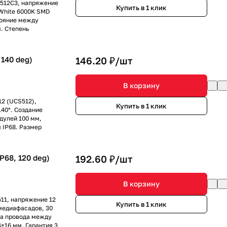
512C3, напряжение
Купить в 1 клик
 White 6000K SMD
тояние между
. Степень
140 deg)
146.20 ₽/
шт
В корзину
2 (UCS512),
Купить в 1 клик
140°. Создание
дулей 100 мм,
 IP68. Размер
68, 120 deg)
192.60 ₽/
шт
В корзину
11, напряжение 12
Купить в 1 клик
 медиафасадов, 30
на провода между
×16 мм. Гарантия 3