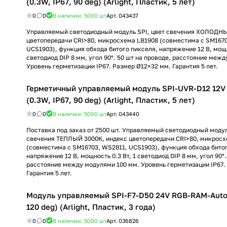
(0.3W, IP67, 90 deg) (Arlight, Пластик, 5 лет)
0
0
В наличии: 5000
шт
Арт.
043437
Управляемый светодиодный модуль SPI, цвет свечения ХОЛОДНЫ
цветопередачи CRI>80, микросхема LB1908 (совместима с SM1670
UCS1903), функция обхода битого пикселя, напряжение 12 В, мощн
светодиод DIP 8 мм, угол 90°. 50 шт на проводе, расстояние меж
Уровень герметизации IP67. Размер Ø12×32 мм. Гарантия 5 лет.
Герметичный управляемый модуль SPI-UVR-D12 12
(0.3W, IP67, 90 deg) (Arlight, Пластик, 5 лет)
0
0
В наличии: 5000
шт
Арт.
043440
Поставка под заказ от 2500 шт. Управляемый светодиодный модул
свечения ТЕПЛЫЙ 3000K, индекс цветопередачи CRI>80, микросх
(совместима с SM16703, WS2811, UCS1903), функция обхода бито
напряжение 12 В, мощность 0.3 Вт, 1 светодиод DIP 8 мм, угол 90°.
расстояние между модулями 100 мм. Уровень герметизации IP67.
Гарантия 5 лет.
Модуль управляемый SPI-F7-D50 24V RGB-RAM-Auto 
120 deg) (Arlight, Пластик, 3 года)
0
0
В наличии: 5000
шт
Арт.
036826