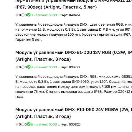
Герметичный управляемый модуль DMX-UVR-D12 12V
IP67, 90deg) (Arlight, Пластик, 5 лет)
0
0
В наличии: 5000
шт
Арт.
043451
Управляемый светодиодный модуль DMX, цвет свечения RGB, ми
напряжение 12 В, мощность 0.3 Вт, 1 светодиод DIP 8 мм, угол 90°.
расстояние между модулями 100 мм. Уровень герметизации IP67.
Гарантия 5 лет.
Модуль управляемый DMX-B1-D20 12V RGB (0.3W, IP6
(Arlight, Пластик, 3 года)
0
0
В наличии: 5000
шт
Арт.
036777
Управляемый светодиодный модуль DMX, RGB, микросхема GS851
В, мощность 0.3 Вт, 1 светодиод SMD 5060, угол 120°. Создание м
на проводе, расстояние между центрами модулей 105 мм, длина 
модулями 75 мм. Степень пылевлагозащиты IP68. Размер Ø20×12 
года.
Модуль управляемый DMX-F10-D50 24V RGBW (2W, IP
(Arlight, Пластик, 3 года)
0
0
В наличии: 5000
шт
Арт.
036825