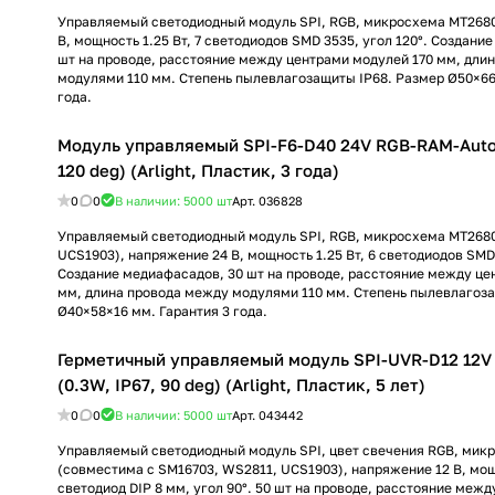
Управляемый светодиодный модуль SPI, RGB, микросхема MT2680
В, мощность 1.25 Вт, 7 светодиодов SMD 3535, угол 120°. Создани
шт на проводе, расстояние между центрами модулей 170 мм, дли
модулями 110 мм. Степень пылевлагозащиты IP68. Размер Ø50×66
года.
Модуль управляемый SPI-F6-D40 24V RGB-RAM-Auto 
120 deg) (Arlight, Пластик, 3 года)
0
0
В наличии: 5000
шт
Арт.
036828
Управляемый светодиодный модуль SPI, RGB, микросхема МТ2680
UCS1903), напряжение 24 В, мощность 1.25 Вт, 6 светодиодов SMD 
Создание медиафасадов, 30 шт на проводе, расстояние между це
мм, длина провода между модулями 110 мм. Степень пылевлагоза
Ø40×58×16 мм. Гарантия 3 года.
Герметичный управляемый модуль SPI-UVR-D12 12V
(0.3W, IP67, 90 deg) (Arlight, Пластик, 5 лет)
0
0
В наличии: 5000
шт
Арт.
043442
Управляемый светодиодный модуль SPI, цвет свечения RGB, мик
(совместима с SM16703, WS2811, UCS1903), напряжение 12 В, мощн
светодиод DIP 8 мм, угол 90°. 50 шт на проводе, расстояние меж