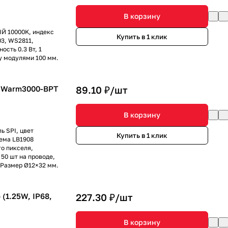
В корзину
Й 10000K, индекс
Купить в 1 клик
3, WS2811,
ость 0.3 Вт, 1
ду модулями 100 мм.
V Warm3000-BPT
89.10 ₽/
шт
В корзину
ь SPI, цвет
Купить в 1 клик
ема LB1908
го пикселя,
 50 шт на проводе,
 Размер Ø12×32 мм.
(1.25W, IP68,
227.30 ₽/
шт
В корзину