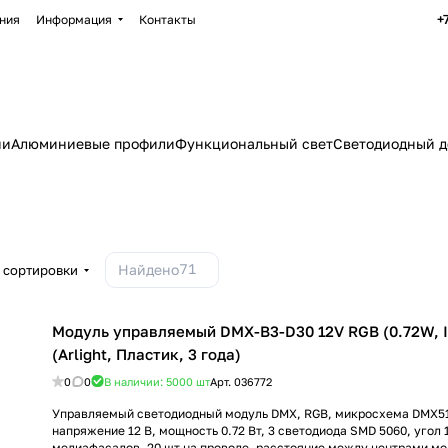
+
ния
Информация
Контакты
ии
Алюминиевые профили
Функциональный свет
Светодиодный д
71
Найдено
 сортировки
Модуль управляемый DMX-B3-D30 12V RGB (0.72W, IP
(Arlight, Пластик, 3 года)
0
0
В наличии: 5000
шт
Арт.
036772
Управляемый светодиодный модуль DMX, RGB, микросхема DMX51
напряжение 12 В, мощность 0.72 Вт, 3 светодиода SMD 5060, угол 
медиафасадов, 20 шт на проводе, расстояние между центрами мо