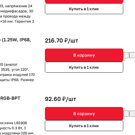
3, напряжение 24
Купить в 1 клик
е медиафасадов, 30
на провода между
×16 мм. Гарантия 3
(1.25W, IP68,
216.70 ₽/
шт
В корзину
3 (аналог
Купить в 1 клик
3535, угол 120°.
нтрами модулей 170
щиты IP68. Размер
 RGB-BPT
92.60 ₽/
шт
В корзину
росхема LB1908
Купить в 1 клик
ость 0.3 Вт, 1
ду модулями 100 мм.