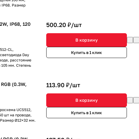
 IP68. Размер
W, IP68, 120
500.20 ₽/
шт
В корзину
512-CL,
Купить в 1 клик
 светодиода Day
воде, расстояние
 105 мм. Степень
RGB (0.3W,
113.90 ₽/
шт
В корзину
кросхема UCS512,
Купить в 1 клик
50 шт на проводе,
 Размер Ø12×32 мм.