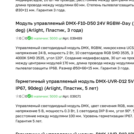
длина провода между модулями 60 мм. Степень пылевлагозащиты
Ø30×11 мм. Гарантия 3 года.
Модуль управляемый DMX-F10-D50 24V RGBW-Day (2
deg) (Arlight, Пластик, 3 года)
0
0
В наличии: 5000
шт
Арт.
039489
Управляемый светодиодный модуль DMX, RGBW, микросхема UCS
напряжение 24 В, мощность 2 Вт, 10 светодиодов RGB SMD 3535, 3
4000K SMD 3535, угол 120°. Создание медиафасадов, 30 шт на про
между центрами модулей 170 мм, длина провода между модулями
пылевлагозащиты IP68. Размер Ø50×66×15 мм. Гарантия 3 года.
Герметичный управляемый модуль DMX-UVR-D12 5V 
IP67, 90deg) (Arlight, Пластик, 5 лет)
0
0
В наличии: 5000
шт
Арт.
039171
Управляемый светодиодный модуль DMX, цвет свечения RGB, ми
напряжение 5 В, мощность 0.3 Вт, 1 светодиод DIP 8 мм, угол 90°. 
расстояние между модулями 100 мм. Уровень герметизации IP67.
Гарантия 5 лет.