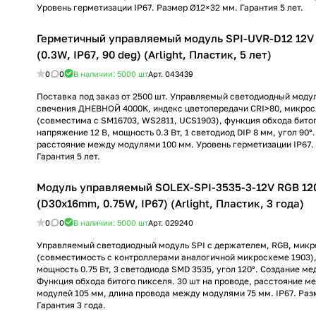
Уровень герметизации IP67. Размер Ø12×32 мм. Гарантия 5 лет.
Герметичный управляемый модуль SPI-UVR-D12 12V
(0.3W, IP67, 90 deg) (Arlight, Пластик, 5 лет)
0
0
В наличии: 5000
шт
Арт.
043439
Поставка под заказ от 2500 шт. Управляемый светодиодный модул
свечения ДНЕВНОЙ 4000K, индекс цветопередачи CRI>80, микро
(совместима с SM16703, WS2811, UCS1903), функция обхода бито
напряжение 12 В, мощность 0.3 Вт, 1 светодиод DIP 8 мм, угол 90°.
расстояние между модулями 100 мм. Уровень герметизации IP67.
Гарантия 5 лет.
Модуль управляемый SOLEX-SPI-3535-3-12V RGB 12
(D30x16mm, 0.75W, IP67) (Arlight, Пластик, 3 года)
0
0
В наличии: 5000
шт
Арт.
029240
Управляемый светодиодный модуль SPI с держателем, RGB, микр
(совместимость с контроллерами аналогичной микросхеме 1903),
мощность 0.75 Вт, 3 светодиода SMD 3535, угол 120°. Создание м
Функция обхода битого пикселя. 30 шт на проводе, расстояние м
модулей 105 мм, длина провода между модулями 75 мм. IP67. Раз
Гарантия 3 года.