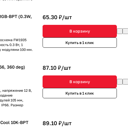
RGB-BPT (0.3W,
65.30 ₽/
шт
В корзину
росхема FW1935
Купить в 1 клик
сть 0.3 Вт, 1
ду модулями 100 мм.
6, 360 deg)
87.10 ₽/
шт
В корзину
 напряжение 12 В,
Купить в 1 клик
оздание
дулей 105 мм,
 IP66. Размер
Cool 10K-BPT
89.10 ₽/
шт