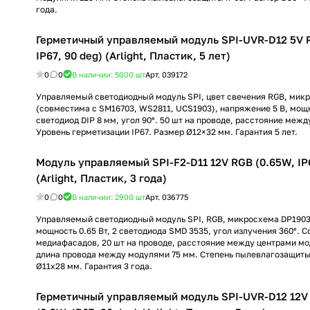
года.
Герметичный управляемый модуль SPI-UVR-D12 5V 
IP67, 90 deg) (Arlight, Пластик, 5 лет)
0
0
В наличии: 5000
шт
Арт.
039172
Управляемый светодиодный модуль SPI, цвет свечения RGB, мик
(совместима с SM16703, WS2811, UCS1903), напряжение 5 В, мощно
светодиод DIP 8 мм, угол 90°. 50 шт на проводе, расстояние меж
Уровень герметизации IP67. Размер Ø12×32 мм. Гарантия 5 лет.
Модуль управляемый SPI-F2-D11 12V RGB (0.65W, IP6
(Arlight, Пластик, 3 года)
0
0
В наличии: 2900
шт
Арт.
036775
Управляемый светодиодный модуль SPI, RGB, микросхема DP1903,
мощность 0.65 Вт, 2 светодиода SMD 3535, угол излучения 360°. С
медиафасадов, 20 шт на проводе, расстояние между центрами мо
длина провода между модулями 75 мм. Степень пылевлагозащиты
Ø11x28 мм. Гарантия 3 года.
Герметичный управляемый модуль SPI-UVR-D12 12V 