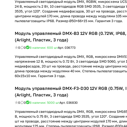
Управляемый светодиодный модуль DMX, RGBW, микросхема UCS
24 В, мощность 2 Вт, 10 светодиодов RGB SMD 3535, 3 светодиода
3535, угол 120°. Создание медиафасадов, 30 шт на проводе, расс
центрами модулей 170 мм, длина провода между модулями 105 мм
пылевлагозащиты IP68. Размер Ø50×66×15 мм. Гарантия 3 года.
Модуль управляемый DMX-B3 12V RGB (0.72W, IP68, 
(Arlight, Пластик, 3 года)
0
0
В наличии: 600
шт
Арт.
036773
Управляемый светодиодный модуль DMX, RGB, микросхема DMX51
напряжение 12 В, мощность 0.72 Вт, 3 светодиода SMD 5060, угол 
медиафасадов, 20 шт на проводе, расстояние между центрами мо
длина провода между модулями 40 мм. Степень пылевлагозащиты
60x15х10 мм. Гарантия 3 года.
Модуль управляемый DMX-F3-D30 12V RGB (0.75W, IP
(Arlight, Пластик, 3 года)
0
0
В наличии: 5000
шт
Арт.
036830
Управляемый светодиодный модуль DMX, RGB, микросхема SM165
В, мощность 0.75 Вт, 3 светодиода SMD 3535, угол 120°. Создание
шт на проводе, расстояние между центрами модулей 170 мм, дли
модулями 125 мм. Степень пылевлагозащиты IP68. Размер Ø30×44