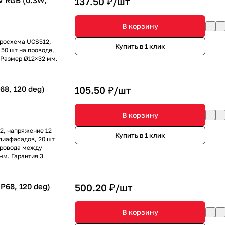
 RGB (0.3W,
137.50 ₽/
шт
В корзину
кросхема UCS512,
Купить в 1 клик
 50 шт на проводе,
 Размер Ø12×32 мм.
8, 120 deg)
105.50 ₽/
шт
В корзину
2, напряжение 12
Купить в 1 клик
едиафасадов, 20 шт
провода между
мм. Гарантия 3
68, 120 deg)
500.20 ₽/
шт
В корзину