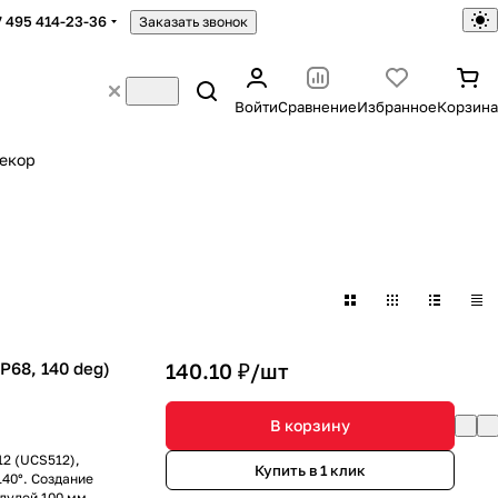
7 495 414-23-36
Заказать звонок
Войти
Сравнение
Избранное
Корзина
екор
68, 140 deg)
140.10 ₽/
шт
В корзину
2 (UCS512),
Купить в 1 клик
140°. Создание
дулей 100 мм,