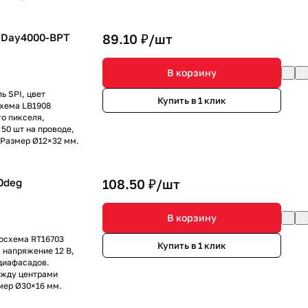
 Day4000-BPT
89.10 ₽/
шт
В корзину
ь SPI, цвет
Купить в 1 клик
схема LB1908
го пикселя,
 50 шт на проводе,
 Размер Ø12×32 мм.
0deg
108.50 ₽/
шт
В корзину
осхема RТ16703
Купить в 1 клик
 напряжение 12 В,
едиафасадов.
ежду центрами
мер Ø30×16 мм.