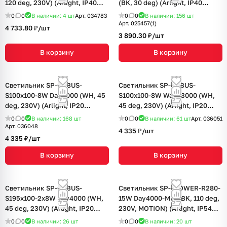
120 deg, 230V) (Arlight, IP40
(BK, 30 deg) (Arlight, IP40
Металл, 3 года)
Металл, 3 года)
0
0
В наличии: 4
шт
Арт.
034783
0
0
В наличии: 156
шт
Арт.
025457(1)
4 733.80 ₽/
шт
3 890.30 ₽/
шт
В корзину
В корзину
Светильник SP-CUBUS-
Светильник SP-CUBUS-
S100x100-8W Day4000 (WH, 45
S100x100-8W Warm3000 (WH,
deg, 230V) (Arlight, IP20
45 deg, 230V) (Arlight, IP20
Металл, 3 года)
Металл, 3 года)
0
0
В наличии: 168
шт
0
0
В наличии: 61
шт
Арт.
036051
Арт.
036048
4 335 ₽/
шт
4 335 ₽/
шт
В корзину
В корзину
Светильник SP-CUBUS-
Светильник SP-FLOWER-R280-
S195x100-2x8W Day4000 (WH,
15W Day4000-MIX (BK, 110 deg,
45 deg, 230V) (Arlight, IP20
230V, MOTION) (Arlight, IP54
Металл, 3 года)
Пластик, 3 года)
0
0
В наличии: 26
шт
0
0
В наличии: 20
шт