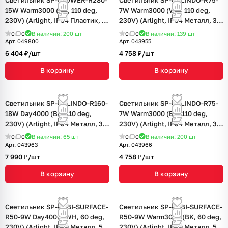
Светильник SP-FLOWER-R280-
Светильник SP-CYLINDO-R75-
15W Warm3000 (BK, 110 deg,
7W Warm3000 (WH, 110 deg,
230V) (Arlight, IP54 Пластик, 3
230V) (Arlight, IP54 Металл, 3
года)
года)
0
0
В наличии: 200
шт
0
0
В наличии: 139
шт
Арт.
049800
Арт.
043955
6 404 ₽/
шт
4 758 ₽/
шт
В корзину
В корзину
Светильник SP-CYLINDO-R160-
Светильник SP-CYLINDO-R75-
18W Day4000 (BK, 110 deg,
7W Warm3000 (BK, 110 deg,
230V) (Arlight, IP54 Металл, 3
230V) (Arlight, IP54 Металл, 3
года)
года)
0
0
В наличии: 65
шт
0
0
В наличии: 200
шт
Арт.
043963
Арт.
043966
7 990 ₽/
шт
4 758 ₽/
шт
В корзину
В корзину
Светильник SP-GABI-SURFACE-
Светильник SP-GABI-SURFACE-
R50-9W Day4000 (WH, 60 deg,
R50-9W Warm3000 (BK, 60 deg,
230V) (Arlight, IP40 Металл, 5
230V) (Arlight, IP40 Металл, 5