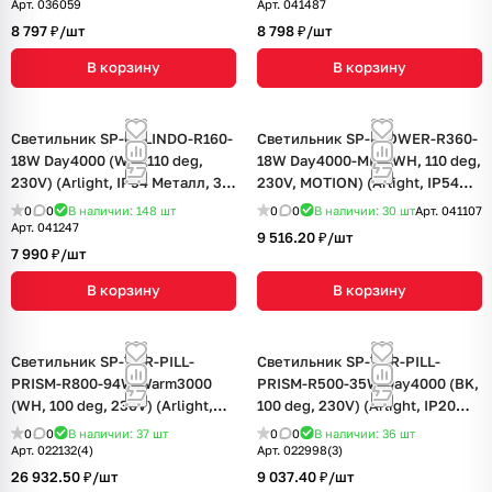
Арт.
036059
Арт.
041487
8 797 ₽/
шт
8 798 ₽/
шт
В корзину
В корзину
Светильник SP-CYLINDO-R160-
Светильник SP-FLOWER-R360-
18W Day4000 (WH, 110 deg,
18W Day4000-MIX (WH, 110 deg,
230V) (Arlight, IP54 Металл, 3
230V, MOTION) (Arlight, IP54
года)
Пластик, 3 года)
0
0
В наличии: 148
шт
0
0
В наличии: 30
шт
Арт.
041107
Арт.
041247
9 516.20 ₽/
шт
7 990 ₽/
шт
В корзину
В корзину
Светильник SP-TOR-PILL-
Светильник SP-TOR-PILL-
PRISM-R800-94W Warm3000
PRISM-R500-35W Day4000 (BK,
(WH, 100 deg, 230V) (Arlight,
100 deg, 230V) (Arlight, IP20
IP20 Металл, 3 года)
Металл, 3 года)
0
0
В наличии: 37
шт
0
0
В наличии: 36
шт
Арт.
022132(4)
Арт.
022998(3)
26 932.50 ₽/
шт
9 037.40 ₽/
шт