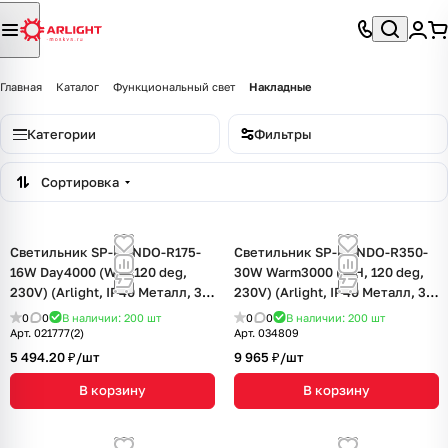
Главная
Каталог
Функциональный свет
Накладные
Категории
Фильтры
Сортировка
Светильник SP-RONDO-R175-
Светильник SP-RONDO-R350-
16W Day4000 (WH, 120 deg,
30W Warm3000 (WH, 120 deg,
230V) (Arlight, IP40 Металл, 3
230V) (Arlight, IP40 Металл, 3
года)
года)
0
0
В наличии: 200
шт
0
0
В наличии: 200
шт
Арт.
021777(2)
Арт.
034809
5 494.20 ₽/
шт
9 965 ₽/
шт
В корзину
В корзину