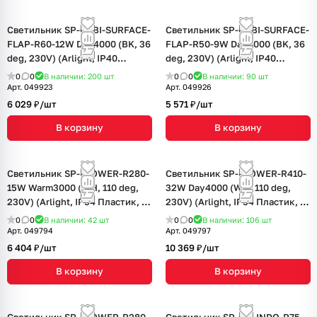
Светильник SP-GABI-SURFACE-
Светильник SP-GABI-SURFACE-
FLAP-R60-12W Day4000 (BK, 36
FLAP-R50-9W Day4000 (BK, 36
deg, 230V) (Arlight, IP40
deg, 230V) (Arlight, IP40
Металл, 5 лет)
Металл, 5 лет)
0
0
В наличии: 200
шт
0
0
В наличии: 90
шт
Арт.
049923
Арт.
049926
6 029 ₽/
шт
5 571 ₽/
шт
В корзину
В корзину
Светильник SP-FLOWER-R280-
Светильник SP-FLOWER-R410-
15W Warm3000 (WH, 110 deg,
32W Day4000 (WH, 110 deg,
230V) (Arlight, IP54 Пластик, 3
230V) (Arlight, IP54 Пластик, 3
года)
года)
0
0
В наличии: 42
шт
0
0
В наличии: 106
шт
Арт.
049794
Арт.
049797
6 404 ₽/
шт
10 369 ₽/
шт
В корзину
В корзину