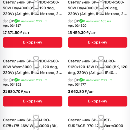
Светильник SP-RONDO-R500-
Светильник SP-RONDO-R500-
50W Day4000 (WH, 120 deg,
50W Day4000 (BK, 120 deg,
230V) (Arlight, IP40 Металл, 3
230V) (Arlight, IP40 Металл, 3
года)
года)
0
0
В наличии: 200
шт
0
0
В наличии: 165
шт
Арт.
034817
Арт.
034820
17 371.50 ₽/
шт
15 459.30 ₽/
шт
В корзину
В корзину
Светильник SP-RONDO-R600-
Светильник SP-QUADRO-
60W Warm3000 (WH, 120 deg,
S120x120-13W Day4000 (BK, 120
230V) (Arlight, IP40 Металл, 3
deg, 230V) (Arlight, IP40
года)
Металл, 3 года)
0
0
В наличии: 200
шт
0
0
В наличии: 200
шт
Арт.
034823
Арт.
034777
21 680.70 ₽/
шт
3 662.80 ₽/
шт
В корзину
В корзину
Светильник SP-QUADRO-
Светильник SP-TWIST-
S175x175-16W Warm3000 (BK,
SURFACE-R70-12W Warm3000