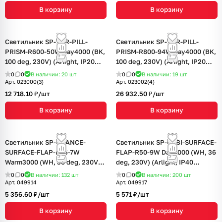
В корзину
В корзину
Светильник SP-TOR-PILL-
Светильник SP-TOR-PILL-
PRISM-R600-50W Day4000 (BK,
PRISM-R800-94W Day4000 (BK,
100 deg, 230V) (Arlight, IP20
100 deg, 230V) (Arlight, IP20
Металл, 3 года)
Металл, 3 года)
0
0
В наличии: 20
шт
0
0
В наличии: 19
шт
Арт.
023000(3)
Арт.
023002(4)
12 718.10 ₽/
шт
26 932.50 ₽/
шт
В корзину
В корзину
Светильник SP-NUANCE-
Светильник SP-GABI-SURFACE-
SURFACE-FLAP-R35-7W
FLAP-R50-9W Day4000 (WH, 36
Warm3000 (WH, 36 deg, 230V)
deg, 230V) (Arlight, IP40
(Arlight, IP40 Металл, 5 лет)
Металл, 5 лет)
0
0
В наличии: 132
шт
0
0
В наличии: 200
шт
Арт.
049914
Арт.
049917
5 356.60 ₽/
шт
5 571 ₽/
шт
В корзину
В корзину