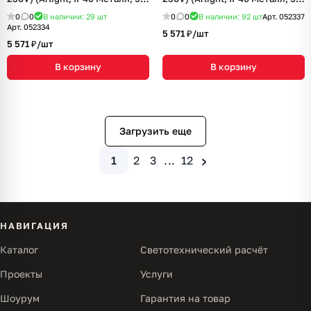
лет)
лет)
0
0
В наличии: 29
шт
0
0
В наличии: 92
шт
Арт.
052337
Арт.
052334
5 571 ₽/
шт
5 571 ₽/
шт
В корзину
В корзину
Загрузить еще
›
1
2
3
...
12
НАВИГАЦИЯ
Каталог
Светотехнический расчёт
Проекты
Услуги
Шоурум
Гарантия на товар