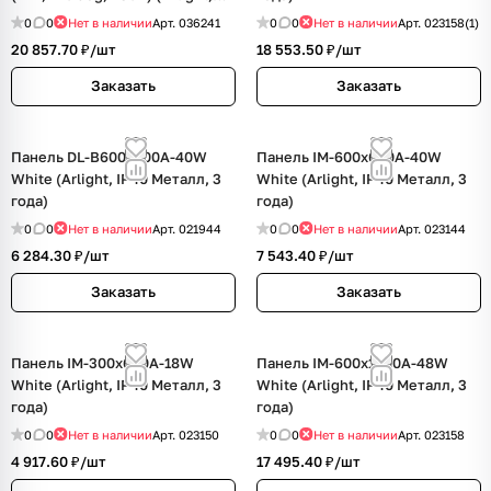
IP40 Металл, 3 года)
0
0
Нет в наличии
Арт.
036241
0
0
Нет в наличии
Арт.
023158(1)
20 857.70 ₽/
шт
18 553.50 ₽/
шт
Заказать
Заказать
Панель DL-B600x600A-40W
Панель IM-600x600A-40W
White (Arlight, IP40 Металл, 3
White (Arlight, IP40 Металл, 3
года)
года)
0
0
Нет в наличии
Арт.
021944
0
0
Нет в наличии
Арт.
023144
6 284.30 ₽/
шт
7 543.40 ₽/
шт
Заказать
Заказать
Панель IM-300x600A-18W
Панель IM-600x1200A-48W
White (Arlight, IP40 Металл, 3
White (Arlight, IP40 Металл, 3
года)
года)
0
0
Нет в наличии
Арт.
023150
0
0
Нет в наличии
Арт.
023158
4 917.60 ₽/
шт
17 495.40 ₽/
шт