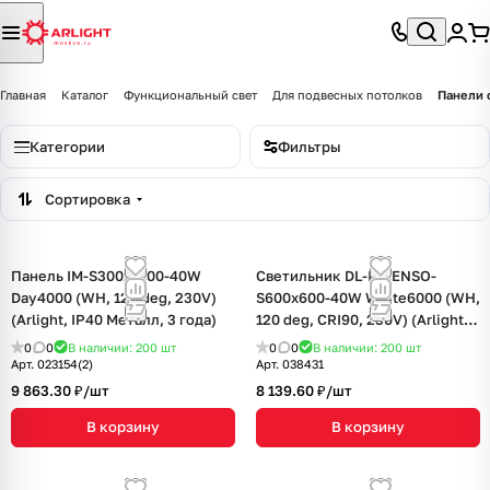
Главная
Каталог
Функциональный свет
Для подвесных потолков
Панели 
Категории
Фильтры
Сортировка
Панель IM-S300x1200-40W
Светильник DL-INTENSO-
Day4000 (WH, 120 deg, 230V)
S600x600-40W White6000 (WH,
(Arlight, IP40 Металл, 3 года)
120 deg, CRI90, 230V) (Arlight,
IP40 Металл, 5 лет)
0
0
В наличии: 200
шт
0
0
В наличии: 200
шт
Арт.
023154(2)
Арт.
038431
9 863.30 ₽/
шт
8 139.60 ₽/
шт
В корзину
В корзину