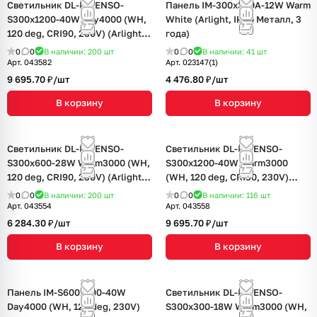
Светильник DL-INTENSO-
Панель IM-300x300A-12W Warm
S300x1200-40W Day4000 (WH,
White (Arlight, IP40 Металл, 3
120 deg, CRI90, 230V) (Arlight,
года)
IP40 Металл, 5 лет)
0
0
В наличии: 200
шт
0
0
В наличии: 41
шт
Арт.
043582
Арт.
023147(1)
9 695.70 ₽/
шт
4 476.80 ₽/
шт
В корзину
В корзину
Светильник DL-INTENSO-
Светильник DL-INTENSO-
S300x600-28W Warm3000 (WH,
S300x1200-40W Warm3000
120 deg, CRI90, 230V) (Arlight,
(WH, 120 deg, CRI90, 230V)
IP40 Металл, 5 лет)
(Arlight, IP40 Металл, 5 лет)
0
0
В наличии: 200
шт
0
0
В наличии: 116
шт
Арт.
043554
Арт.
043558
6 284.30 ₽/
шт
9 695.70 ₽/
шт
В корзину
В корзину
Панель IM-S600x600-40W
Светильник DL-INTENSO-
Day4000 (WH, 120 deg, 230V)
S300x300-18W Warm3000 (WH,