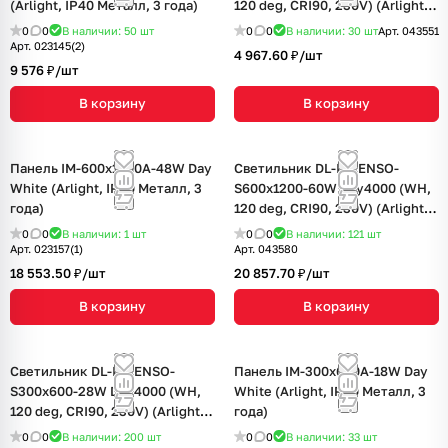
(Arlight, IP40 Металл, 3 года)
120 deg, CRI90, 230V) (Arlight,
IP40 Металл, 5 лет)
0
0
В наличии: 50
шт
0
0
В наличии: 30
шт
Арт.
043551
Арт.
023145(2)
4 967.60 ₽/
шт
9 576 ₽/
шт
В корзину
В корзину
Панель IM-600x1200A-48W Day
Светильник DL-INTENSO-
White (Arlight, IP40 Металл, 3
S600x1200-60W Day4000 (WH,
года)
120 deg, CRI90, 230V) (Arlight,
IP40 Металл, 5 лет)
0
0
В наличии: 1
шт
0
0
В наличии: 121
шт
Арт.
023157(1)
Арт.
043580
18 553.50 ₽/
шт
20 857.70 ₽/
шт
В корзину
В корзину
Светильник DL-INTENSO-
Панель IM-300x600A-18W Day
S300x600-28W Day4000 (WH,
White (Arlight, IP40 Металл, 3
120 deg, CRI90, 230V) (Arlight,
года)
IP40 Металл, 5 лет)
0
0
В наличии: 200
шт
0
0
В наличии: 33
шт