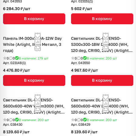
Арт.
043553
Арт.
023151(1)
6 284.30 ₽/
шт
5 602 ₽/
шт
В корзину
В корзину
Панель IM-300x300A-12W Day
Светильник DL-INTENSO-
White (Arlight, IP40 Металл, 3
S300x300-18W Day4000 (WH,
года)
120 deg, CRI90, 230V) (Arlight,
IP40 Металл, 5 лет)
0
0
В наличии: 179
шт
0
0
В наличии: 200
шт
Арт.
023148(1)
Арт.
043550
4 476.80 ₽/
шт
4 967.60 ₽/
шт
В корзину
В корзину
Светильник DL-INTENSO-
Светильник DL-INTENSO-
S600x600-40W Warm3000 (WH,
S600x600-40W Day4000 (WH,
120 deg, CRI90, 230V) (Arlight,
120 deg, CRI90, 230V) (Arlight,
IP40 Металл, 5 лет)
IP40 Металл, 5 лет)
0
0
В наличии: 200
шт
0
0
В наличии: 200
шт
Арт.
038430
Арт.
038429
8 139.60 ₽/
шт
8 139.60 ₽/
шт