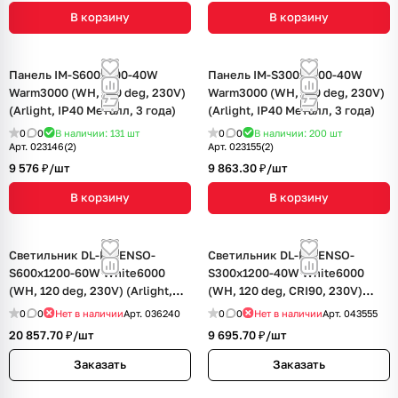
В корзину
В корзину
Панель IM-S600x600-40W
Панель IM-S300x1200-40W
Warm3000 (WH, 120 deg, 230V)
Warm3000 (WH, 120 deg, 230V)
(Arlight, IP40 Металл, 3 года)
(Arlight, IP40 Металл, 3 года)
0
0
В наличии: 131
шт
0
0
В наличии: 200
шт
Арт.
023146(2)
Арт.
023155(2)
9 576 ₽/
шт
9 863.30 ₽/
шт
В корзину
В корзину
Светильник DL-INTENSO-
Светильник DL-INTENSO-
S600x1200-60W White6000
S300x1200-40W White6000
(WH, 120 deg, 230V) (Arlight,
(WH, 120 deg, CRI90, 230V)
IP40 Металл, 3 года)
(Arlight, IP40 Металл, 5 лет)
0
0
Нет в наличии
Арт.
036240
0
0
Нет в наличии
Арт.
043555
20 857.70 ₽/
шт
9 695.70 ₽/
шт
Заказать
Заказать