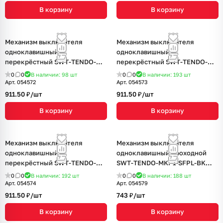
В корзину
В корзину
Механизм выключателя
Механизм выключателя
одноклавишный
одноклавишный
перекрёстный SWT-TENDO-
перекрёстный SWT-TENDO-
MKX1-SFPL-GD (230V, 10A)
MKX1-SFPL-GR (230V, 10A)
0
0
В наличии: 98
шт
0
0
В наличии: 193
шт
(Arlight, Матовый песочный)
(Arlight, Матовый графитовый)
Арт.
054572
Арт.
054573
911.50 ₽/
шт
911.50 ₽/
шт
В корзину
В корзину
Механизм выключателя
Механизм выключателя
одноклавишный
одноклавишный проходной
перекрёстный SWT-TENDO-
SWT-TENDO-MKP1-SFPL-BK
MKX1-SFPL-WH (230V, 10A)
(230V, 10A) (Arlight, Матовый
0
0
В наличии: 192
шт
0
0
В наличии: 188
шт
(Arlight, Матовый белый)
черный)
Арт.
054574
Арт.
054579
911.50 ₽/
шт
743 ₽/
шт
В корзину
В корзину