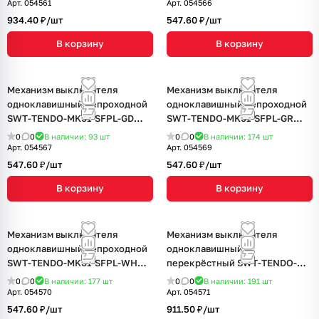
черный)
Арт.
054561
Арт.
054566
934.40 ₽/
шт
547.60 ₽/
шт
В корзину
В корзину
Механизм выключателя
Механизм выключателя
одноклавишный непроходной
одноклавишный непроходной
SWT-TENDO-MK01-SFPL-GD
SWT-TENDO-MK01-SFPL-GR
(230V, 10A) (Arlight, Матовый
(230V, 10A) (Arlight, Матовый
0
0
В наличии: 93
шт
0
0
В наличии: 174
шт
песочный)
графитовый)
Арт.
054567
Арт.
054569
547.60 ₽/
шт
547.60 ₽/
шт
В корзину
В корзину
Механизм выключателя
Механизм выключателя
одноклавишный непроходной
одноклавишный
SWT-TENDO-MK01-SFPL-WH
перекрёстный SWT-TENDO-
(230V, 10A) (Arlight, Матовый
MKX1-SFPL-BK (230V, 10A)
0
0
В наличии: 177
шт
0
0
В наличии: 191
шт
белый)
(Arlight, Матовый черный)
Арт.
054570
Арт.
054571
547.60 ₽/
шт
911.50 ₽/
шт