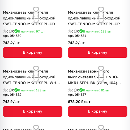
Механизм выключателя
Механизм выключателя
одноклавишный проходной
одноклавишный проходной
SWT-TENDO-MKP1-SFPL-GD
SWT-TENDO-MKP1-SFPL-GR
(230V, 10A) (Arlight, Матовый
(230V, 10A) (Arlight, Матовый
0
0
В наличии: 97
шт
0
0
В наличии: 188
шт
песочный)
графитовый)
Арт.
054580
Арт.
054581
743 ₽/
шт
743 ₽/
шт
В корзину
В корзину
Механизм выключателя
Механизм звонкового
одноклавишный проходной
выключателя SWT-TENDO-
SWT-TENDO-MKP1-SFPL-WH
MKR1-SFPL-BK (230V, 10A)
(230V, 10A) (Arlight, Матовый
(Arlight, Матовый черный)
0
0
В наличии: 188
шт
0
0
В наличии: 81
шт
белый)
Арт.
054582
Арт.
054587
743 ₽/
шт
678.20 ₽/
шт
В корзину
В корзину