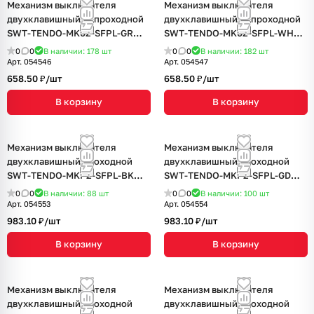
Механизм выключателя
Механизм выключателя
двухклавишный непроходной
двухклавишный непроходной
SWT-TENDO-MK02-SFPL-GR
SWT-TENDO-MK02-SFPL-WH
(230V, 10A) (Arlight, Матовый
(230V, 10A) (Arlight, Матовый
0
0
В наличии: 178
шт
0
0
В наличии: 182
шт
графитовый)
белый)
Арт.
054546
Арт.
054547
658.50 ₽/
шт
658.50 ₽/
шт
В корзину
В корзину
Механизм выключателя
Механизм выключателя
двухклавишный проходной
двухклавишный проходной
SWT-TENDO-MKP2-SFPL-BK
SWT-TENDO-MKP2-SFPL-GD
(230V, 10A) (Arlight, Матовый
(230V, 10A) (Arlight, Матовый
0
0
В наличии: 88
шт
0
0
В наличии: 100
шт
черный)
песочный)
Арт.
054553
Арт.
054554
983.10 ₽/
шт
983.10 ₽/
шт
В корзину
В корзину
Механизм выключателя
Механизм выключателя
двухклавишный проходной
двухклавишный проходной