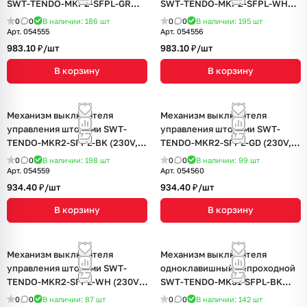
SWT-TENDO-MKP2-SFPL-GR
SWT-TENDO-MKP2-SFPL-WH
(230V, 10A) (Arlight, Матовый
(230V, 10A) (Arlight, Матовый
0
0
В наличии: 186
шт
0
0
В наличии: 195
шт
графитовый)
белый)
Арт.
054555
Арт.
054556
983.10 ₽/
шт
983.10 ₽/
шт
В корзину
В корзину
Механизм выключателя
Механизм выключателя
управления шторами SWT-
управления шторами SWT-
TENDO-MKR2-SFPL-BK (230V,
TENDO-MKR2-SFPL-GD (230V,
10A) (Arlight, Матовый черный)
10A) (Arlight, Матовый
0
0
В наличии: 198
шт
0
0
В наличии: 99
шт
песочный)
Арт.
054559
Арт.
054560
934.40 ₽/
шт
934.40 ₽/
шт
В корзину
В корзину
Механизм выключателя
Механизм выключателя
управления шторами SWT-
одноклавишный непроходной
TENDO-MKR2-SFPL-WH (230V,
SWT-TENDO-MK01-SFPL-BK
10A) (Arlight, Матовый белый)
(230V, 10A) (Arlight, Матовый
0
0
В наличии: 87
шт
0
0
В наличии: 142
шт