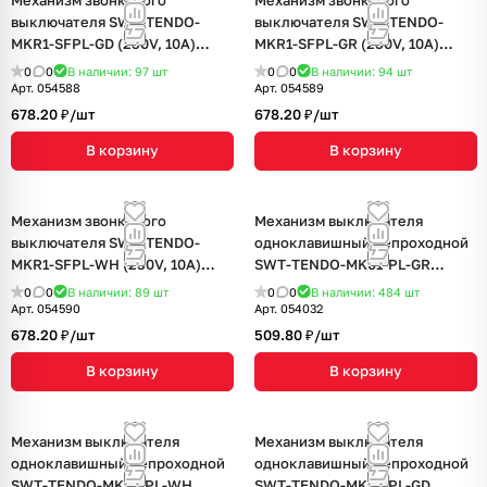
Механизм звонкового
Механизм звонкового
выключателя SWT-TENDO-
выключателя SWT-TENDO-
MKR1-SFPL-GD (230V, 10A)
MKR1-SFPL-GR (230V, 10A)
(Arlight, Матовый песочный)
(Arlight, Матовый графитовый)
0
0
В наличии: 97
шт
0
0
В наличии: 94
шт
Арт.
054588
Арт.
054589
678.20 ₽/
шт
678.20 ₽/
шт
В корзину
В корзину
Механизм звонкового
Механизм выключателя
выключателя SWT-TENDO-
одноклавишный непроходной
MKR1-SFPL-WH (230V, 10A)
SWT-TENDO-MK01-PL-GR
(Arlight, Матовый белый)
(230V, 10A) (Arlight,
0
0
В наличии: 89
шт
0
0
В наличии: 484
шт
Графитовый)
Арт.
054590
Арт.
054032
678.20 ₽/
шт
509.80 ₽/
шт
В корзину
В корзину
Механизм выключателя
Механизм выключателя
одноклавишный непроходной
одноклавишный непроходной
SWT-TENDO-MK01-PL-WH
SWT-TENDO-MK01-PL-GD