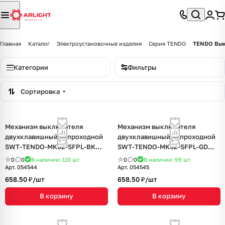
Главная
Каталог
Электроустановочные изделия
Серия TENDO
TENDO Вык
Категории
Фильтры
Сортировка
Механизм выключателя
Механизм выключателя
двухклавишный непроходной
двухклавишный непроходной
SWT-TENDO-MK02-SFPL-BK
SWT-TENDO-MK02-SFPL-GD
(230V, 10A) (Arlight, Матовый
(230V, 10A) (Arlight, Матовый
0
0
В наличии: 119
шт
0
0
В наличии: 99
шт
черный)
песочный)
Арт.
054544
Арт.
054545
658.50 ₽/
шт
658.50 ₽/
шт
В корзину
В корзину