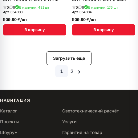
(230V, 10A) (Arlight, Белый)
(230V, 10A) (Arlight, Песочный)
0
0
В наличии: 481
шт
0
0
В наличии: 176
шт
Арт.
054033
Арт.
054034
509.80 ₽/
шт
509.80 ₽/
шт
В корзину
В корзину
Загрузить еще
›
1
2
НАВИГАЦИЯ
Каталог
Светотехнический расчёт
Проекты
Услуги
Шоурум
Гарантия на товар