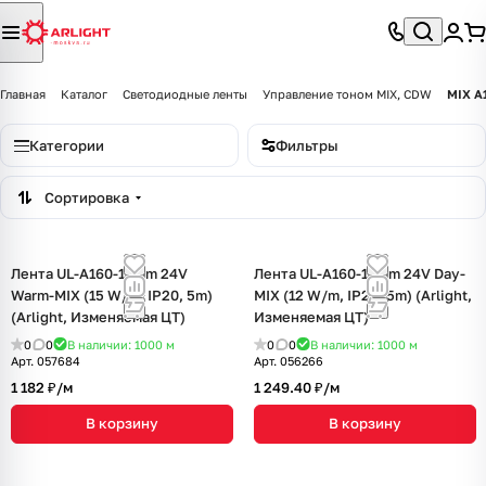
Главная
Каталог
Светодиодные ленты
Управление тоном MIX, CDW
MIX A
Категории
Фильтры
Сортировка
Лента UL-A160-10mm 24V
Лента UL-A160-10mm 24V Day-
Warm-MIX (15 W/m, IP20, 5m)
MIX (12 W/m, IP20, 5m) (Arlight,
(Arlight, Изменяемая ЦТ)
Изменяемая ЦТ)
0
0
В наличии: 1000
м
0
0
В наличии: 1000
м
Арт.
057684
Арт.
056266
1 182 ₽/
м
1 249.40 ₽/
м
В корзину
В корзину