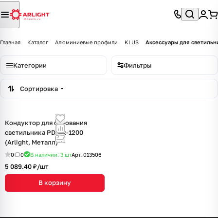
Главная
Каталог
Алюминиевые профили
KLUS
Аксессуары для светильн
Категории
Фильтры
Сортировка
Кондуктор для основания
светильника PDS-R-1200
(Arlight, Металл)
0
0
В наличии: 3
шт
Арт.
013506
5 089.40 ₽/
шт
В корзину