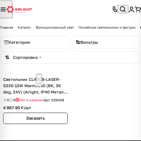
Главная
Каталог
Функциональный свет
Линейные светильники и фигуры
Категории
Фильтры
Сортировка
Светильник CLIP-38-LASER-
S330-12W Warm3000 (BK, 36
deg, 24V) (Arlight, IP40 Металл,
3 года)
0
0
Нет в наличии
Арт.
029008
4 967.90 ₽/
шт
Заказать