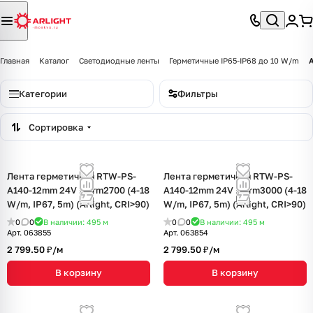
Главная
Каталог
Светодиодные ленты
Герметичные IP65-IP68 до 10 W/m
Категории
Фильтры
Сортировка
Лента герметичная RTW-PS-
Лента герметичная RTW-PS-
A140-12mm 24V Warm2700 (4-18
A140-12mm 24V Warm3000 (4-18
W/m, IP67, 5m) (Arlight, CRI>90)
W/m, IP67, 5m) (Arlight, CRI>90)
0
0
В наличии: 495
м
0
0
В наличии: 495
м
Арт.
063855
Арт.
063854
2 799.50 ₽/
м
2 799.50 ₽/
м
В корзину
В корзину