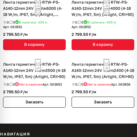
Лента герметичная RTW-PS-
Лента герметичная RTW-PS-
A140-12mm 24V White6000 (4-
A140-12mm 24V Day4000 (4-18
18 W/m, IP67, 5m) (Arlight,
W/m, IP67, 5m) (Arlight, CRI>90)
CRI>90)
0
0
В наличии: 495
м
0
0
В наличии: 495
м
Арт.
063851
Арт.
063852
2 799.50 ₽/
м
2 799.50 ₽/
м
В корзину
В корзину
Лента герметичная RTW-PS-
Лента герметичная RTW-PS-
A140-12mm 24V Warm3500 (4-18
A140-12mm 24V Warm2400 (4-18
W/m, IP67, 5m) (Arlight, CRI>90)
W/m, IP67, 5m) (Arlight, CRI>90)
0
0
Нет в наличии
Арт.
063853
0
0
Нет в наличии
Арт.
063856
2 799.50 ₽/
м
2 799.50 ₽/
м
Заказать
Заказать
НАВИГАЦИЯ