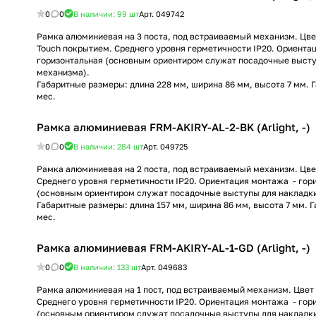
0
0
В наличии: 99
шт
Арт.
049742
Рамка алюминиевая на 3 поста, под встраиваемый механизм. Цвет 
Touch покрытием. Среднего уровня герметичности IP20. Ориента
горизонтальная (основным ориентиром служат посадочные высту
механизма).
Габаритные размеры: длина 228 мм, ширина 86 мм, высота 7 мм. 
мес.
Рамка алюминиевая FRM-AKIRY-AL-2-BK (Arlight, -)
0
0
В наличии: 284
шт
Арт.
049725
Рамка алюминиевая на 2 поста, под встраиваемый механизм. Цве
Среднего уровня герметичности IP20. Ориентация монтажа - гор
(основным ориентиром служат посадочные выступы для накладк
Габаритные размеры: длина 157 мм, ширина 86 мм, высота 7 мм. 
мес.
Рамка алюминиевая FRM-AKIRY-AL-1-GD (Arlight, -)
0
0
В наличии: 133
шт
Арт.
049683
Рамка алюминиевая на 1 пост, под встраиваемый механизм. Цвет 
Среднего уровня герметичности IP20. Ориентация монтажа - гор
(основным ориентиром служат посадочные выступы для накладк