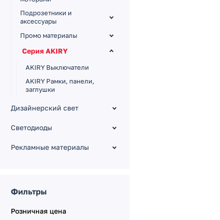
Подрозетники и
аксессуары
Промо материалы
Серия AKIRY
AKIRY Выключатели
AKIRY Рамки, панели,
заглушки
AKIRY Регуляторы
Дизайнерский свет
AKIRY Розетки
Светодиоды
Серия GLARE
Рекламные материалы
Серия NOBE
Серия OMALI
Серия OMALI [Zigbee,
сенсор]
Фильтры
Серия PERIO
Розничная цена
Серия TENDO