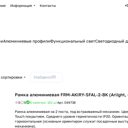
+
ния
Информация
Контакты
ии
Алюминиевые профили
Функциональный свет
Светодиодный д
30
Найдено
 сортировки
Рамка алюминиевая FRM-AKIRY-SFAL-2-BK (Arlight, 
0
0
В наличии: 182
шт
Арт.
049738
Рамка алюминиевая на 2 поста, под встраиваемый механизм. Цвет
Touch покрытием. Среднего уровня герметичности IP20. Ориента
горизонтальная (основным ориентиром служат посадочные высту
механизма).