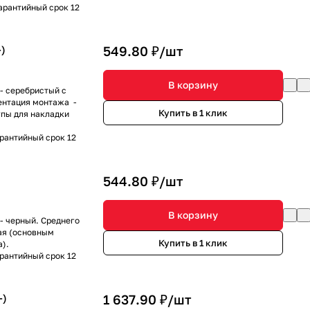
Гарантийный срок 12
)
549.80 ₽/
шт
В корзину
- серебристый с
иентация монтажа -
Купить в 1 клик
пы для накладки
арантийный срок 12
544.80 ₽/
шт
В корзину
- черный. Среднего
ая (основным
Купить в 1 клик
).
арантийный срок 12
-)
1 637.90 ₽/
шт