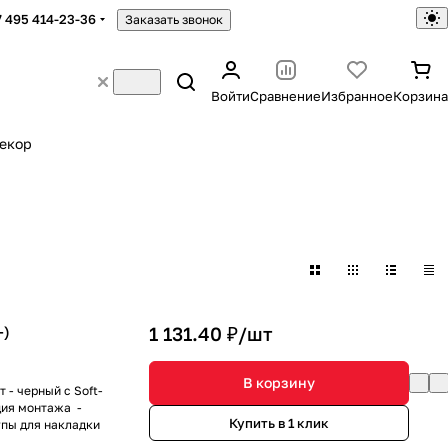
7 495 414-23-36
Заказать звонок
Войти
Сравнение
Избранное
Корзина
екор
-)
1 131.40 ₽/
шт
В корзину
 - черный с Soft-
ция монтажа -
Купить в 1 клик
пы для накладки