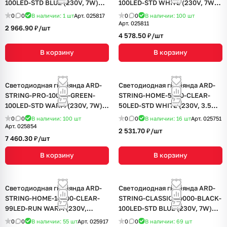
100LED-STD BLUE (230V, 7W)
100LED-STD WHITE (230V, 7W)
(Ardecoled, IP65, 1 год)
(Ardecoled, IP65, 1 год)
0
0
В наличии: 1
шт
Арт.
025817
0
0
В наличии: 100
шт
Арт.
025811
2 966.90 ₽/
шт
4 578.50 ₽/
шт
В корзину
В корзину
Светодиодная гирлянда ARD-
Светодиодная гирлянда ARD-
STRING-PRO-10000-GREEN-
STRING-HOME-5000-CLEAR-
100LED-STD WARM (230V, 7W)
50LED-STD WHITE (230V, 3.5W)
(Ardecoled, IP65, 2 года)
(Ardecoled, IP20, 1 год)
0
0
В наличии: 100
шт
0
0
В наличии: 16
шт
Арт.
025751
Арт.
025854
2 531.70 ₽/
шт
7 460.30 ₽/
шт
В корзину
В корзину
Светодиодная гирлянда ARD-
Светодиодная гирлянда ARD-
STRING-HOME-10000-CLEAR-
STRING-CLASSIC-10000-BLACK-
99LED-RUN WARM (230V,
100LED-STD BLUE (230V, 7W)
10.5W) (Ardecoled, IP20, 1 год)
(Ardecoled, IP65, 1 год)
0
0
В наличии: 55
шт
Арт.
025917
0
0
В наличии: 69
шт