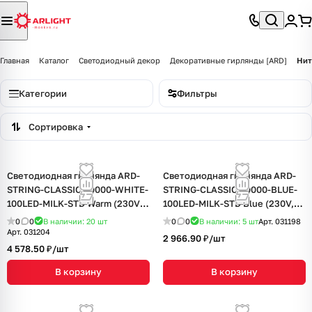
Главная
Каталог
Светодиодный декор
Декоративные гирлянды [ARD]
Нит
Категории
Фильтры
Сортировка
Светодиодная гирлянда ARD-
Светодиодная гирлянда ARD-
STRING-CLASSIC-10000-WHITE-
STRING-CLASSIC-10000-BLUE-
100LED-MILK-STD Warm (230V,
100LED-MILK-STD Blue (230V,
7W) (Ardecoled, IP65, 1 год)
7W) (Ardecoled, IP65, 1 год)
0
0
В наличии: 20
шт
0
0
В наличии: 5
шт
Арт.
031198
Арт.
031204
2 966.90 ₽/
шт
4 578.50 ₽/
шт
В корзину
В корзину