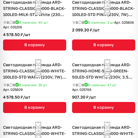
Светодиодная гирлянда ARD-
Светодиодная гирлянда ARD-
STRING-CLASSIC-10000-BLACK-
STRING-CLASSIC-10000-BLACK-
100LED-MILK-STD White (230V,
100LED-STD PINK (230V, 7W)
7W) (Ardecoled, IP65, 1 год)
(Ardecoled, IP65, 1 год)
0
0
В наличии: 40
шт
0
0
В наличии: 3
шт
Арт.
025806
Арт.
031206
2 099.30 ₽/
шт
4 578.50 ₽/
шт
В корзину
В корзину
Светодиодная гирлянда ARD-
Светодиодная гирлянда ARD-
STRING-CLASSIC-10000-WHITE-
STRING-HOME-5000-GREEN-
100LED-STD WARM (230V, 7W)
50LED-STD WHITE (230V, 3.5W)
(Ardecoled, IP65, 1 год)
(Ardecoled, IP20, 1 год)
0
0
В наличии: 35
шт
0
0
В наличии: 47
шт
Арт.
025809
Арт.
025766
4 578.50 ₽/
шт
907.30 ₽/
шт
В корзину
В корзину
Светодиодная гирлянда ARD-
Светодиодная гирлянда ARD-
STRING-CLASSIC-10000-WHITE-
STRING-CLASSIC-10000-WHITE-