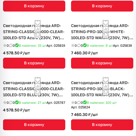
В корзину
В корзину
Светодиодная гирлянда ARD-
Светодиодная гирлянда ARD-
STRING-CLASSIC-10000-CLEAR-
STRING-PRO-10000-WHITE-
100LED-STD Azure (230V, 7W)
100LED-STD WARM (230V, 7W)
(Ardecoled, IP65, 1 год)
(Ardecoled, IP65, 2 года)
0
0
В наличии: 33
шт
Арт.
025819
0
0
В наличии: 8
шт
Арт.
025839
4 578.50 ₽/
шт
7 460.30 ₽/
шт
В корзину
В корзину
Светодиодная гирлянда ARD-
Светодиодная гирлянда ARD-
STRING-CLASSIC-10000-CLEAR-
STRING-PRO-10000-BLACK-
100LED-STD BLUE (230V, 7W)
100LED-STD WARM (230V, 7W)
(Ardecoled, IP65, 1 год)
(Ardecoled, IP65, 2 года)
0
0
В наличии: 27
шт
Арт.
025787
0
0
В наличии: 100
шт
Арт.
025824
4 578.50 ₽/
шт
7 460.30 ₽/
шт
В корзину
В корзину