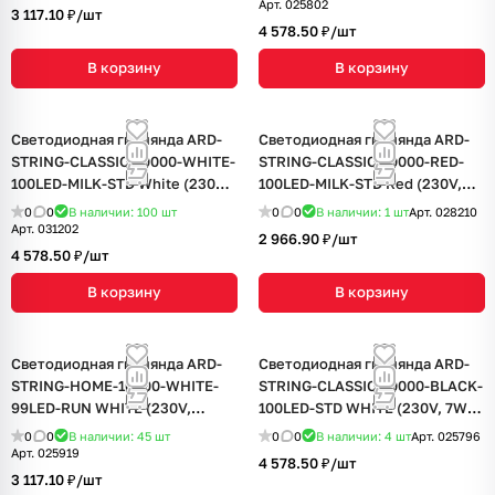
Арт.
025802
3 117.10 ₽/
шт
4 578.50 ₽/
шт
В корзину
В корзину
Светодиодная гирлянда ARD-
Светодиодная гирлянда ARD-
STRING-CLASSIC-10000-WHITE-
STRING-CLASSIC-10000-RED-
100LED-MILK-STD White (230V,
100LED-MILK-STD Red (230V,
7W) (Ardecoled, IP65, 1 год)
7W) (Ardecoled, IP65, 1 год)
0
0
В наличии: 100
шт
0
0
В наличии: 1
шт
Арт.
028210
Арт.
031202
2 966.90 ₽/
шт
4 578.50 ₽/
шт
В корзину
В корзину
Светодиодная гирлянда ARD-
Светодиодная гирлянда ARD-
STRING-HOME-10000-WHITE-
STRING-CLASSIC-10000-BLACK-
99LED-RUN WHITE (230V,
100LED-STD WHITE (230V, 7W)
10.5W) (Ardecoled, IP20, 1 год)
(Ardecoled, IP65, 1 год)
0
0
В наличии: 45
шт
0
0
В наличии: 4
шт
Арт.
025796
Арт.
025919
4 578.50 ₽/
шт
3 117.10 ₽/
шт