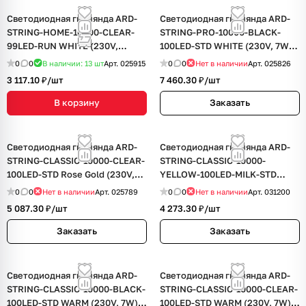
Светодиодная гирлянда ARD-
Светодиодная гирлянда ARD-
STRING-HOME-10000-CLEAR-
STRING-PRO-10000-BLACK-
99LED-RUN WHITE (230V,
100LED-STD WHITE (230V, 7W)
10.5W) (Ardecoled, IP20, 1 год)
(Ardecoled, IP65, 2 года)
0
0
В наличии: 13
шт
Арт.
025915
0
0
Нет в наличии
Арт.
025826
3 117.10 ₽/
шт
7 460.30 ₽/
шт
В корзину
Заказать
Светодиодная гирлянда ARD-
Светодиодная гирлянда ARD-
STRING-CLASSIC-10000-CLEAR-
STRING-CLASSIC-10000-
100LED-STD Rose Gold (230V,
YELLOW-100LED-MILK-STD
7W) (Ardecoled, IP65)
Yellow (230V, 7W) (Ardecoled,
0
0
Нет в наличии
Арт.
025789
0
0
Нет в наличии
Арт.
031200
IP65)
5 087.30 ₽/
шт
4 273.30 ₽/
шт
Заказать
Заказать
Светодиодная гирлянда ARD-
Светодиодная гирлянда ARD-
STRING-CLASSIC-10000-BLACK-
STRING-CLASSIC-10000-CLEAR-
100LED-STD WARM (230V, 7W)
100LED-STD WARM (230V, 7W)