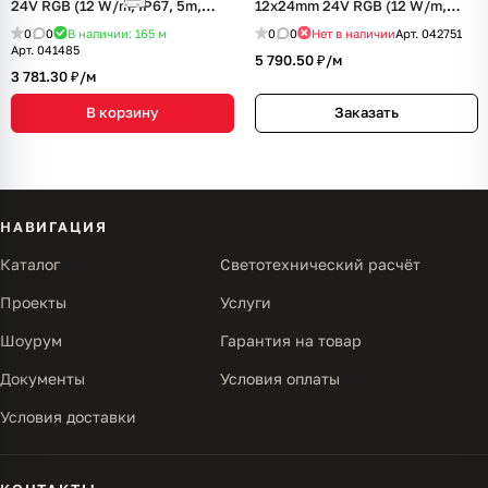
24V RGB (12 W/m, IP67, 5m,
12x24mm 24V RGB (12 W/m,
wire x2) (Arlight, Вывод
IP68, 5m, wire x2) (Arlight,
0
0
В наличии: 165
м
0
0
Нет в наличии
Арт.
042751
боковой, 3 года)
Вывод прямой, 3 года)
Арт.
041485
5 790.50 ₽/
м
3 781.30 ₽/
м
В корзину
Заказать
НАВИГАЦИЯ
Каталог
Светотехнический расчёт
Проекты
Услуги
Шоурум
Гарантия на товар
Документы
Условия оплаты
Условия доставки