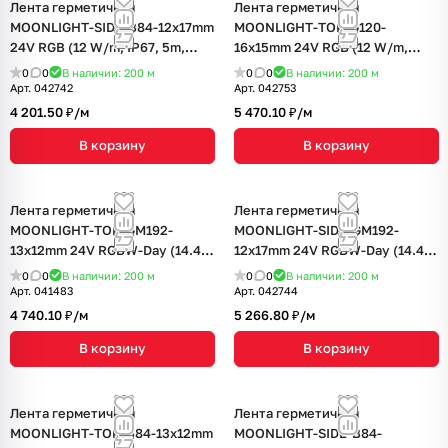
Лента герметичная
Лента герметичная
MOONLIGHT-SIDE-B84-12x17mm
MOONLIGHT-TOP-G120-
24V RGB (12 W/m, IP67, 5m,
16x15mm 24V RGB (12 W/m,
wire x2) (Arlight, Вывод
IP67, 5m, wire x2) (Arlight,
0
0
В наличии: 200
м
0
0
В наличии: 200
м
боковой, 3 года)
Вывод боковой, 3 года)
Арт.
042742
Арт.
042753
4 201.50 ₽/
м
5 470.10 ₽/
м
В корзину
В корзину
Лента герметичная
Лента герметичная
MOONLIGHT-TOP-GM192-
MOONLIGHT-SIDE-GM192-
13x12mm 24V RGBW-Day (14.4
12x17mm 24V RGBW-Day (14.4
W/m, IP67, 5m, wire x2) (Arlight,
W/m, IP67, 5m, wire x2) (Arlight,
0
0
В наличии: 200
м
0
0
В наличии: 200
м
Вывод боковой, 3 года)
Вывод боковой, 3 года)
Арт.
041483
Арт.
042744
4 740.10 ₽/
м
5 266.80 ₽/
м
В корзину
В корзину
Лента герметичная
Лента герметичная
MOONLIGHT-TOP-B84-13x12mm
MOONLIGHT-SIDE-B84-