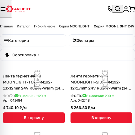
Главная
Каталог
Гибкий неон
Серия MOONLIGHT
Серия MOONLIGHT 24V 
Категории
Фильтры
Сортировка
Лента герметичная
Лента герметичная
MOONLIGHT-TOP-GM192-
MOONLIGHT-SIDE-GM192-
13x12mm 24V RGBW-Warm (14.4
12x17mm 24V RGBW-Warm (14.4
W/m, IP67, 5m, wire x2) (Arlight,
W/m, IP67, 5m, wire x2) (Arlight,
0
0
В наличии: 120
м
0
0
В наличии: 200
м
Вывод боковой, 3 года)
Вывод боковой, 3 года)
Арт.
041484
Арт.
042748
4 740.10 ₽/
м
5 266.80 ₽/
м
В корзину
В корзину