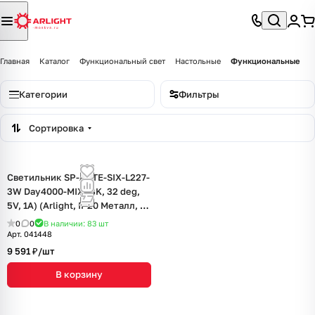
Главная
Каталог
Функциональный свет
Настольные
Функциональные
Категории
Фильтры
Сортировка
Светильник SP-ARTE-SIX-L227-
3W Day4000-MIX (BK, 32 deg,
5V, 1A) (Arlight, IP20 Металл, 2
года)
0
0
В наличии: 83
шт
Арт.
041448
9 591 ₽/
шт
В корзину