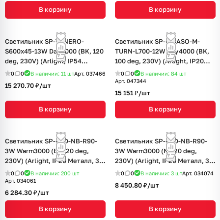
В корзину
В корзину
Светильник SP-TENERO-
Светильник SP-PICASO-M-
S600x45-13W Day4000 (BK, 120
TURN-L700-12W Day4000 (BK,
deg, 230V) (Arlight, IP54
100 deg, 230V) (Arlight, IP20
Металл, 3 года)
Металл, 3 года)
0
0
В наличии: 11
шт
Арт.
037466
0
0
В наличии: 84
шт
Арт.
047344
15 270.70 ₽/
шт
15 151 ₽/
шт
В корзину
В корзину
Светильник SP-BED-NB-R90-
Светильник SP-BED-NB-R90-
3W Warm3000 (BK, 20 deg,
3W Warm3000 (NI, 20 deg,
230V) (Arlight, IP20 Металл, 3
230V) (Arlight, IP20 Металл, 3
года)
года)
0
0
В наличии: 200
шт
0
0
В наличии: 3
шт
Арт.
034074
Арт.
034061
8 450.80 ₽/
шт
6 284.30 ₽/
шт
В корзину
В корзину