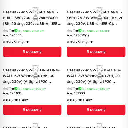
Светильник SP-BED-CHARGE-
Светильник SP-BED-CHARGE-
BUILT-S80x230-3W Warm3000
S60x125-3W Warm3000 (BK, 20
(BK, 20 deg, 230V, USB-A, USB-
deg, 230V, USB-A, USB-C)
C) (Arlight, IP20 Металл, 3 года)
(Arlight, IP20 Металл, 3 года)
0
0
В наличии: 22
шт
0
0
В наличии: 132
шт
Арт.
046880
Арт.
029629(1)
9 396.50 ₽/
шт
9 396.50 ₽/
шт
В корзину
В корзину
Светильник SP-OTTORI-LONG-
Светильник SP-VERDI-LONG-
WALL-6W Warm3000 (BK, 30
WALL-3W Warm3000 (WH, 20
deg, 230V) (Arlight, IP20
deg, 230V) (Arlight, IP20
Металл, 3 года)
Металл, 3 года)
0
0
В наличии: 146
шт
0
0
В наличии: 106
шт
Арт.
048168
Арт.
051666
9 076.30 ₽/
шт
9 076.30 ₽/
шт
В корзину
В корзину