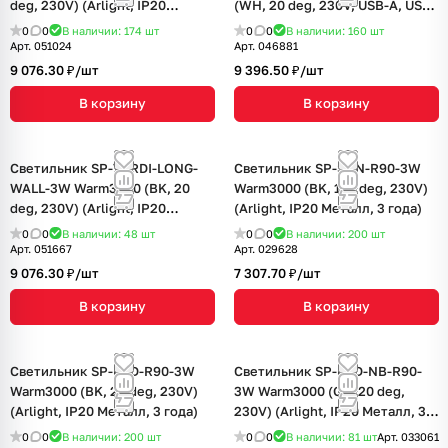
deg, 230V) (Arlight, IP20
(WH, 20 deg, 230V, USB-A, USB-
Металл, 3 года)
C) (Arlight, IP20 Металл, 3 года)
0
0
В наличии: 174
шт
0
0
В наличии: 160
шт
Арт.
051024
Арт.
046881
9 076.30 ₽/
шт
9 396.50 ₽/
шт
В корзину
В корзину
Светильник SP-VERDI-LONG-
Светильник SP-SON-R90-3W
WALL-3W Warm3000 (BK, 20
Warm3000 (BK, 100 deg, 230V)
deg, 230V) (Arlight, IP20
(Arlight, IP20 Металл, 3 года)
Металл, 3 года)
0
0
В наличии: 48
шт
0
0
В наличии: 200
шт
Арт.
051667
Арт.
029628
9 076.30 ₽/
шт
7 307.70 ₽/
шт
В корзину
В корзину
Светильник SP-BED-R90-3W
Светильник SP-BED-NB-R90-
Warm3000 (BK, 20 deg, 230V)
3W Warm3000 (GD, 20 deg,
(Arlight, IP20 Металл, 3 года)
230V) (Arlight, IP20 Металл, 3
года)
0
0
В наличии: 200
шт
0
0
В наличии: 81
шт
Арт.
033061