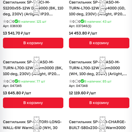
Светильник SP-VINCI-M-
Светильник SP-PICASO-M-
S1200x55-12W Day4000 (BK, 110
TURN-L700-12W Day4000 (GD,
deg, 230V) (Arlight, IP20
100 deg, 230V) (Arlight, IP20
Металл, 3 года)
Металл, 3 года)
0
0
В наличии: 121
шт
0
0
В наличии: 43
шт
Арт.
036930
Арт.
037346(1)
13 541.70 ₽/
шт
14 453.80 ₽/
шт
В корзину
В корзину
Светильник SP-PICASO-M-
Светильник SP-PICASO-M-
TURN-L700-12W Warm3000 (BK,
TURN-L700-12W Warm3000
100 deg, 230V) (Arlight, IP20
(WH, 100 deg, 230V) (Arlight,
Металл, 3 года)
IP20 Металл, 3 года)
0
0
В наличии: 77
шт
0
0
В наличии: 85
шт
Арт.
047345
Арт.
047348
13 645.80 ₽/
шт
12 119.60 ₽/
шт
В корзину
В корзину
Светильник SP-OTTORI-LONG-
Светильник SP-BED-CHARGE-
WALL-6W Warm3000 (WH, 30
BUILT-S80x230-3W Warm3000