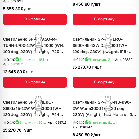
Арт.
029634
8 450.80 ₽/
шт
5 655.80 ₽/
шт
В корзину
В корзину
Светильник SP-PICASO-M-
Светильник SP-TENERO-
TURN-L700-12W Day4000 (WH,
S600x45-13W Day4000 (WH,
100 deg, 230V) (Arlight, IP20
120 deg, 230V) (Arlight, IP54
Металл, 3 года)
Металл, 3 года)
0
0
В наличии: 184
шт
0
0
В наличии: 2
шт
Арт.
035321
Арт.
047347
15 270.70 ₽/
шт
13 645.80 ₽/
шт
В корзину
В корзину
Светильник SP-TENERO-
Светильник SP-BED-NB-R90-
S600x45-13W Warm3000 (WH,
3W Warm3000 (BR, 20 deg,
120 deg, 230V) (Arlight, IP54
230V) (Arlight, IP20 Металл, 3
Металл, 3 года)
года)
0
0
В наличии: 39
шт
Арт.
035718
0
0
В наличии: 81
шт
Арт.
036544
15 270.70 ₽/
шт
8 450.80 ₽/
шт