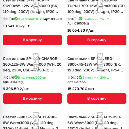
Светильник SP-VINCI-M-
Светильник SP-PICASO-M-
S1200x55-12W Warm3000 (BK,
TURN-L700-12W Warm3000 (GD,
110 deg, 230V) (Arlight, IP20
100 deg, 230V) (Arlight, IP20
Металл, 3 года)
Металл, 3 года)
0
0
В наличии: 16
шт
Арт.
036931
0
0
В наличии: 24
шт
Арт.
036501(1)
13 541.70 ₽/
шт
16 054.80 ₽/
шт
В корзину
В корзину
Светильник SP-BED-CHARGE-
Светильник SP-TENERO-
S60x125-3W Warm3000 (WH, 20
S600x45-13W Warm3000 (BK,
deg, 230V, USB-A, USB-C)
120 deg, 230V) (Arlight, IP54
(Arlight, IP20 Металл, 3 года)
Металл, 3 года)
0
0
В наличии: 200
шт
0
0
В наличии: 200
шт
Арт.
031394(1)
Арт.
037465
9 396.50 ₽/
шт
15 270.70 ₽/
шт
В корзину
В корзину
Светильник SP-MILADY-R90-
Светильник SP-MILADY-R90-
6W Warm3000 (WH, 110 deg,
6W Warm3000 (BK, 110 deg,
230V) (Arlight, IP20 Металл, 3
230V) (Arlight, IP20 Металл, 3