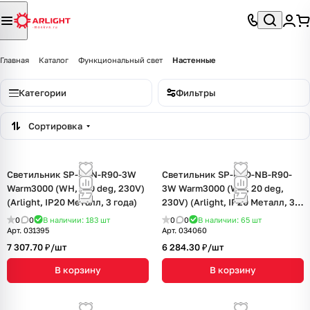
Главная
Каталог
Функциональный свет
Настенные
Категории
Фильтры
Сортировка
Светильник SP-SON-R90-3W
Светильник SP-BED-NB-R90-
Warm3000 (WH, 100 deg, 230V)
3W Warm3000 (WH, 20 deg,
(Arlight, IP20 Металл, 3 года)
230V) (Arlight, IP20 Металл, 3
года)
0
0
В наличии: 183
шт
0
0
В наличии: 65
шт
Арт.
031395
Арт.
034060
7 307.70 ₽/
шт
6 284.30 ₽/
шт
В корзину
В корзину