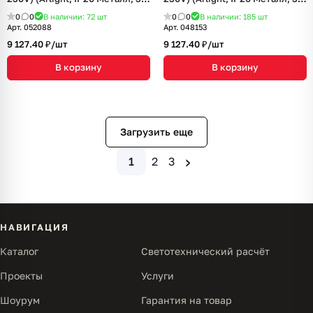
года)
года)
0
0
В наличии: 72
шт
0
0
В наличии: 185
шт
Арт.
052088
Арт.
048153
9 127.40 ₽/
шт
9 127.40 ₽/
шт
В корзину
В корзину
Загрузить еще
›
1
2
3
НАВИГАЦИЯ
Каталог
Светотехнический расчёт
Проекты
Услуги
Шоурум
Гарантия на товар