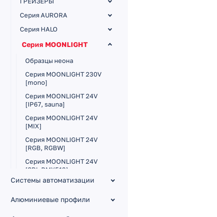
ГРЕЙЗЕРЫ
Серия AURORA
Серия HALO
Серия MOONLIGHT
Образцы неона
Серия MOONLIGHT 230V
[mono]
Серия MOONLIGHT 24V
[IP67, sauna]
Серия MOONLIGHT 24V
[MIX]
Серия MOONLIGHT 24V
[RGB, RGBW]
Серия MOONLIGHT 24V
[SPI, DMX512]
Системы автоматизации
Серия MOONLIGHT 3D 24V
[mono]
Алюминиевые профили
Серия MOONLIGHT
ROUND 24V [круглый,