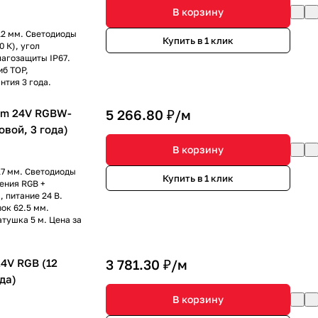
В корзину
12 мм. Светодиоды
Купить в 1 клик
 К), угол
лагозащиты IP67.
иб TOP,
нтия 3 года.
mm 24V RGBW-
5 266.80 ₽/
м
овой, 3 года)
В корзину
17 мм. Светодиоды
Купить в 1 клик
ения RGB +
 питание 24 В.
ок 62.5 мм.
атушка 5 м. Цена за
4V RGB (12
3 781.30 ₽/
м
ода)
В корзину