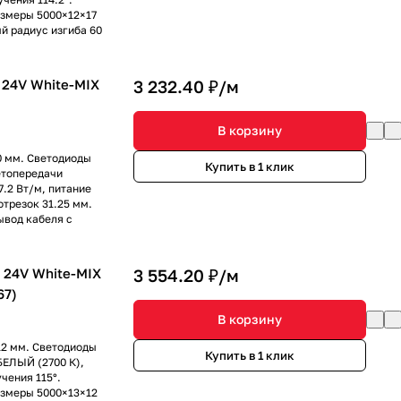
азмеры 5000×12×17
й радиус изгиба 60
24V White-MIX
3 232.40 ₽/
м
В корзину
0 мм. Светодиоды
Купить в 1 клик
етопередачи
7.2 Вт/м, питание
отрезок 31.25 мм.
ывод кабеля с
24V White-MIX
3 554.20 ₽/
м
67)
В корзину
12 мм. Светодиоды
Купить в 1 клик
БЕЛЫЙ (2700 К),
чения 115°.
азмеры 5000×13×12