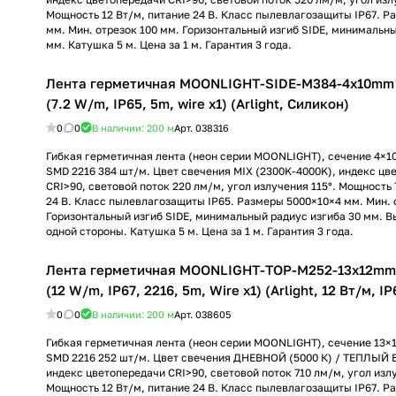
Мощность 12 Вт/м, питание 24 В. Класс пылевлагозащиты IP67. Р
мм. Мин. отрезок 100 мм. Горизонтальный изгиб SIDE, минимальны
мм. Катушка 5 м. Цена за 1 м. Гарантия 3 года.
Лента герметичная MOONLIGHT-SIDE-M384-4x10mm 
(7.2 W/m, IP65, 5m, wire x1) (Arlight, Силикон)
0
0
В наличии: 200
м
Арт.
038316
Гибкая герметичная лента (неон серии MOONLIGHT), сечение 4×1
SMD 2216 384 шт/м. Цвет свечения MIX (2300K-4000K), индекс цв
CRI>90, световой поток 220 лм/м, угол излучения 115°. Мощность 
24 В. Класс пылевлагозащиты IP65. Размеры 5000×10×4 мм. Мин. 
Горизонтальный изгиб SIDE, минимальный радиус изгиба 30 мм. В
одной стороны. Катушка 5 м. Цена за 1 м. Гарантия 3 года.
Лента герметичная MOONLIGHT-TOP-M252-13x12mm 
(12 W/m, IP67, 2216, 5m, Wire x1) (Arlight, 12 Вт/м, IP
0
0
В наличии: 200
м
Арт.
038605
Гибкая герметичная лента (неон серии MOONLIGHT), сечение 13×
SMD 2216 252 шт/м. Цвет свечения ДНЕВНОЙ (5000 К) / ТЕПЛЫЙ 
индекс цветопередачи CRI>90, световой поток 710 лм/м, угол излу
Мощность 12 Вт/м, питание 24 В. Класс пылевлагозащиты IP67. Р