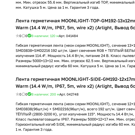
мм. Мин. отрезок 55.6 мм. Вертикальный изгиб TOP, минимальный
мм. Катушка 5 м. Цена за 1 м. Гарантия 3 года.
Лента герметичная MOONLIGHT-TOP-GM192-13x12m
Warm (14.4 W/m, IP67, 5m, wire x2) (Arlight, Вывод б
0
0
В наличии: 120
м
Арт.
041484
Гибкая герметичная лента (неон серии MOONLIGHT), сечение 13×
SMD3838+SMD2216 192 шт/м. Цвет свечения RGB + ТЕПЛЫЙ БЕЛЫЙ
излучения 114.4°. Мощность 14.4 Вт/м, питание 24 В. Класс пылев
Размеры 5000×13×12 мм. Мин. отрезок 62.5 мм. Вертикальный изг
минимальный радиус изгиба 60 мм. Катушка 5 м. Цена за 1 м. Гара
Лента герметичная MOONLIGHT-SIDE-GM192-12x17
Warm (14.4 W/m, IP67, 5m, wire x2) (Arlight, Вывод б
0
0
В наличии: 200
м
Арт.
042748
Гибкая герметичная лента (неон серии MOONLIGHT), сечение 12×
SMD3838(96шт/м) + SMD2216(96шт/м), всего 192 шт/м. Цвет свеч
ТЁПЛЫЙ (2800-3200 К), угол излучения 115°. Мощность 14.4 Вт/м, 
Класс пылевлагозащиты IP67. Размеры 5000×12×17 мм. Мин. отрез
Горизонтальный изгиб SIDE, минимальный радиус изгиба 60 мм. К
1 м. Гарантия 3 года.