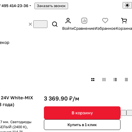
7 495 414-23-36
Заказать звонок
Войти
Сравнение
Избранное
Корзина
екор
 24V White-MIX
3 369.90 ₽/
м
3 года)
В корзину
17 мм. Светодиоды
Купить в 1 клик
БЕЛЫЙ (2400 К),
чения 114.2°.