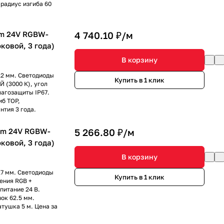
 радиус изгиба 60
m 24V RGBW-
4 740.10 ₽/
м
оковой, 3 года)
В корзину
12 мм. Светодиоды
Купить в 1 клик
 (3000 К), угол
лагозащиты IP67.
иб TOP,
нтия 3 года.
mm 24V RGBW-
5 266.80 ₽/
м
оковой, 3 года)
В корзину
17 мм. Светодиоды
Купить в 1 клик
ения RGB +
питание 24 В.
ок 62.5 мм.
атушка 5 м. Цена за