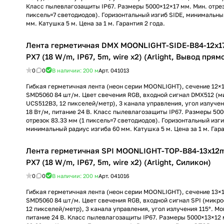
Класс пылевлагозащиты IP67. Размеры 5000×12×17 мм. Мин. отрез
пиксель=7 светодиодов). Горизонтальный изгиб SIDE, минимальны
мм. Катушка 5 м. Цена за 1 м. Гарантия 2 года.
Лента герметичная DMX MOONLIGHT-SIDE-B84-12x1
PX7 (18 W/m, IP67, 5m, wire x2) (Arlight, Вывод прямо
0
0
В наличии: 200
м
Арт.
041013
Гибкая герметичная лента (неон серии MOONLIGHT), сечение 12×
SMD5060 84 шт/м. Цвет свечения RGB, входной сигнал DMX512 (
UCS512B3, 12 пикселей/метр), 3 канала управления, угол излучен
18 Вт/м, питание 24 В. Класс пылевлагозащиты IP67. Размеры 500
отрезок 83.33 мм (1 пиксель=7 светодиодов). Горизонтальный изги
минимальный радиус изгиба 60 мм. Катушка 5 м. Цена за 1 м. Гара
Лента герметичная SPI MOONLIGHT-TOP-B84-13x12
PX7 (18 W/m, IP67, 5m, wire x2) (Arlight, Силикон)
0
0
В наличии: 200
м
Арт.
041016
Гибкая герметичная лента (неон серии MOONLIGHT), сечение 13×
SMD5060 84 шт/м. Цвет свечения RGB, входной сигнал SPI (микр
12 пикселей/метр), 3 канала управления, угол излучения 115°. Мо
питание 24 В. Класс пылевлагозащиты IP67. Размеры 5000×13×12 