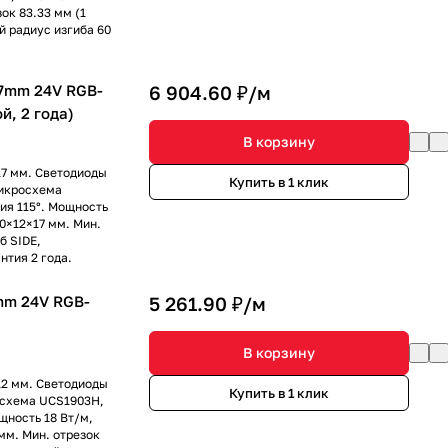
ок 83.33 мм (1
й радиус изгиба 60
7mm 24V RGB-
6 904.60 ₽/
м
й, 2 года)
В корзину
17 мм. Светодиоды
Купить в 1 клик
микросхема
ия 115°. Мощность
0×12×17 мм. Мин.
б SIDE,
нтия 2 года.
mm 24V RGB-
5 261.90 ₽/
м
В корзину
12 мм. Светодиоды
Купить в 1 клик
осхема UCS1903H,
щность 18 Вт/м,
мм. Мин. отрезок