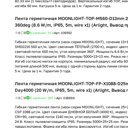
83.33 мм (1 пиксель=7 светодиодов). Вертикальный изгиб TOP, м
изгиба 60 мм. Катушка 5 м. Цена за 1 м. Гарантия 2 года.
Лента герметичная MOONLIGHT-TOP-M560-D13mm 
360deg (8.6 W/m, IP65, 5m, wire x1) (Arlight, Вывод 
0
0
В наличии: 75
м
Арт.
039552
Гибкая герметичная лента (неон серии MOONLIGHT), сечение 13×
SMD2216 560 шт/м. Цвет свечения ТЁПЛЫЙ (2700 К), индекс цвет
световой поток 600 лм/м, угол излучения 360°. Мощность 8.6 Вт/м
Класс пылевлагозащиты IP65. Размеры 5000×13×13 мм. Резка не 
Изгиб согласно метки на корпусе, минимальный радиус изгиба 60
питания длиной 500 мм, вывод с одной стороны вдоль линии сече
5 м. Цена за 1 м. Гарантия 3 года.
Лента герметичная MOONLIGHT-TOP-FP-X1088-D25
Day4000 (20 W/m, IP65, 5m, wire x1) (Arlight, Вывод 
0
0
В наличии: 200
м
Арт.
038866
Гибкая герметичная лента (неон серии MOONLIGHT), сечение 25×
CSP 1088 шт/м. Цвет свечения ДНЕВНОЙ БЕЛЫЙ (4000 К), индекс
CRI>90, световой поток 1140 лм/м, угол излучения 360°. Мощность
24 В. Класс пылевлагозащиты IP65. Размеры 5000×25×25 мм. Рез
предусмотрена. Форма изгиба ленты фиксируется. Изгиб согласн