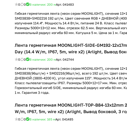
0
0
В наличии: 200
м
Арт.
041483
Гибкая герметичная лента (неон серии MOONLIGHT), сечение 13×
SMD3838+SMD2216 192 шт/м. Цвет свечения RGB + ДНЕВНОЙ (4000
излучения 114.4°. Мощность 14.4 Вт/м, питание 24 В. Класс пылев
Размеры 5000×13×12 мм. Мин. отрезок 62.5 мм. Вертикальный изг
минимальный радиус изгиба 60 мм. Катушка 5 м. Цена за 1 м. Гара
Лента герметичная MOONLIGHT-SIDE-GM192-12x17
Day (14.4 W/m, IP67, 5m, wire x2) (Arlight, Вывод бок
0
0
В наличии: 200
м
Арт.
042744
Гибкая герметичная лента (неон серии MOONLIGHT), сечение 12×
SMD3838(96шт/м) + SMD2216(96шт/м), всего 192 шт/м. Цвет свеч
ДНЕВНОЙ (3800-4200 К), угол излучения 115°. Мощность 14.4 Вт/м,
Класс пылевлагозащиты IP67. Размеры 5000×12×17 мм. Мин. отрез
Горизонтальный изгиб SIDE, минимальный радиус изгиба 60 мм. К
1 м. Гарантия 3 года.
Лента герметичная MOONLIGHT-TOP-B84-13x12mm 2
W/m, IP67, 5m, wire x2) (Arlight, Вывод боковой, 3 г
0
0
В наличии: 165
м
Арт.
041485