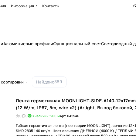
+
ния
Информация
Контакты
ии
Алюминиевые профили
Функциональный свет
Светодиодный д
389
Найдено
 сортировки
Лента герметичная MOONLIGHT-SIDE-A140-12x17mm
(12 W/m, IP67, 5m, wire x2) (Arlight, Вывод боковой, 
0
0
В наличии: 200
м
Арт.
045546
Гибкая герметичная лента (неон серии MOONLIGHT), сечение 12×
SMD 2835 140 шт/м. Цвет свечения ДНЕВНОЙ (4000 К) / ТЕПЛЫЙ 
индекс цветопередачи CRI>90, световой поток 520 лм/м, угол излу