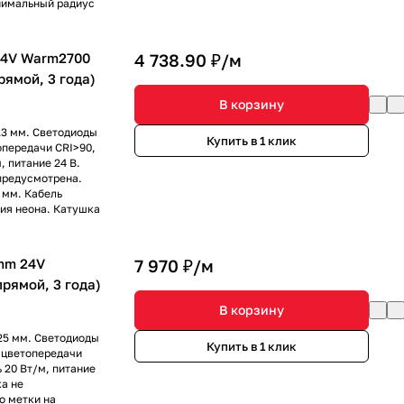
инимальный радиус
24V Warm2700
4 738.90 ₽/
м
прямой, 3 года)
В корзину
13 мм. Светодиоды
Купить в 1 клик
опередачи CRI>90,
, питание 24 В.
предусмотрена.
 мм. Кабель
ния неона. Катушка
mm 24V
7 970 ₽/
м
прямой, 3 года)
В корзину
25 мм. Светодиоды
Купить в 1 клик
 цветопередачи
 20 Вт/м, питание
ка не
о метки на