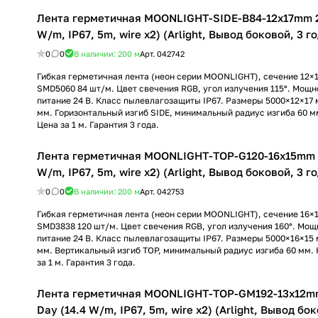
Лента герметичная MOONLIGHT-SIDE-B84-12x17mm 2
W/m, IP67, 5m, wire x2) (Arlight, Вывод боковой, 3 г
0
0
В наличии: 200
м
Арт.
042742
Гибкая герметичная лента (неон серии MOONLIGHT), сечение 12×
SMD5060 84 шт/м. Цвет свечения RGB, угол излучения 115°. Мощно
питание 24 В. Класс пылевлагозащиты IP67. Размеры 5000×12×17 
мм. Горизонтальный изгиб SIDE, минимальный радиус изгиба 60 м
Цена за 1 м. Гарантия 3 года.
Лента герметичная MOONLIGHT-TOP-G120-16x15mm 
W/m, IP67, 5m, wire x2) (Arlight, Вывод боковой, 3 г
0
0
В наличии: 200
м
Арт.
042753
Гибкая герметичная лента (неон серии MOONLIGHT), сечение 16×
SMD3838 120 шт/м. Цвет свечения RGB, угол излучения 160°. Мощн
питание 24 В. Класс пылевлагозащиты IP67. Размеры 5000×16×15 
мм. Вертикальный изгиб TOP, минимальный радиус изгиба 60 мм. 
за 1 м. Гарантия 3 года.
Лента герметичная MOONLIGHT-TOP-GM192-13x12m
Day (14.4 W/m, IP67, 5m, wire x2) (Arlight, Вывод бок