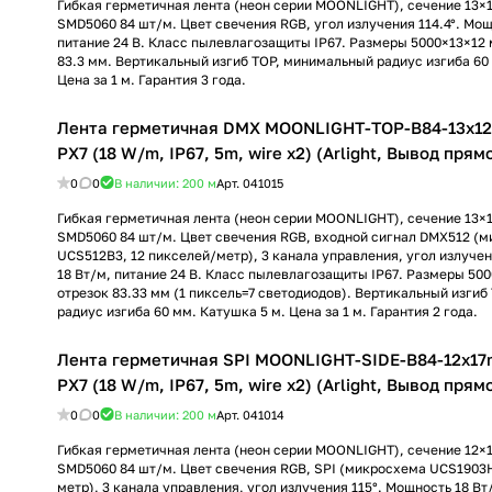
Гибкая герметичная лента (неон серии MOONLIGHT), сечение 13×
SMD5060 84 шт/м. Цвет свечения RGB, угол излучения 114.4°. Мощ
питание 24 В. Класс пылевлагозащиты IP67. Размеры 5000×13×12 
83.3 мм. Вертикальный изгиб TOP, минимальный радиус изгиба 60
Цена за 1 м. Гарантия 3 года.
Лента герметичная DMX MOONLIGHT-TOP-B84-13x1
PX7 (18 W/m, IP67, 5m, wire x2) (Arlight, Вывод прямо
0
0
В наличии: 200
м
Арт.
041015
Гибкая герметичная лента (неон серии MOONLIGHT), сечение 13×
SMD5060 84 шт/м. Цвет свечения RGB, входной сигнал DMX512 (
UCS512B3, 12 пикселей/метр), 3 канала управления, угол излучен
18 Вт/м, питание 24 В. Класс пылевлагозащиты IP67. Размеры 500
отрезок 83.33 мм (1 пиксель=7 светодиодов). Вертикальный изги
радиус изгиба 60 мм. Катушка 5 м. Цена за 1 м. Гарантия 2 года.
Лента герметичная SPI MOONLIGHT-SIDE-B84-12x17
PX7 (18 W/m, IP67, 5m, wire x2) (Arlight, Вывод прямо
0
0
В наличии: 200
м
Арт.
041014
Гибкая герметичная лента (неон серии MOONLIGHT), сечение 12×
SMD5060 84 шт/м. Цвет свечения RGB, SPI (микросхема UCS1903H
метр), 3 канала управления, угол излучения 115°. Мощность 18 Вт/