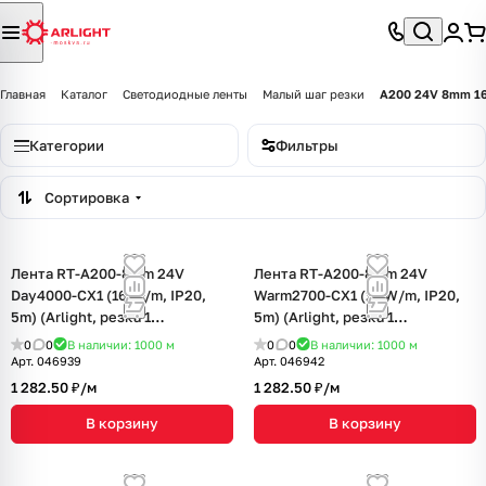
Главная
Каталог
Светодиодные ленты
Малый шаг резки
A200 24V 8mm 1
Категории
Фильтры
Сортировка
Лента RT-A200-8mm 24V
Лента RT-A200-8mm 24V
Day4000-CX1 (16 W/m, IP20,
Warm2700-CX1 (16 W/m, IP20,
5m) (Arlight, резка 1
5m) (Arlight, резка 1
светодиод)
светодиод)
0
0
В наличии: 1000
м
0
0
В наличии: 1000
м
Арт.
046939
Арт.
046942
1 282.50 ₽/
м
1 282.50 ₽/
м
В корзину
В корзину