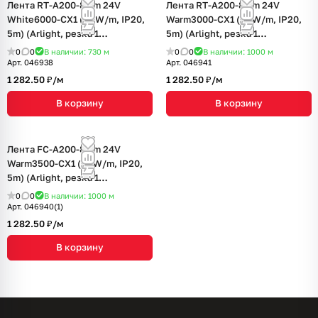
Лента RT-A200-8mm 24V
Лента RT-A200-8mm 24V
White6000-CX1 (16 W/m, IP20,
Warm3000-CX1 (16 W/m, IP20,
5m) (Arlight, резка 1
5m) (Arlight, резка 1
светодиод)
светодиод)
0
0
В наличии: 730
м
0
0
В наличии: 1000
м
Арт.
046938
Арт.
046941
1 282.50 ₽/
м
1 282.50 ₽/
м
В корзину
В корзину
Лента FC-A200-8mm 24V
Warm3500-CX1 (16 W/m, IP20,
5m) (Arlight, резка 1
светодиод)
0
0
В наличии: 1000
м
Арт.
046940(1)
1 282.50 ₽/
м
В корзину