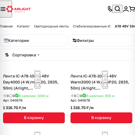
Главная
Каталог
Светодиодные ленты
Стабилизированные IC
A78 48V 1
Категории
Фильтры
Сортировка
Лента IC-A78-10mm 48V
Лента IC-A78-10mm 48V
Day4000 (4 W/m, IP20, 2835,
Warm3000 (4 W/m, IP20, 2835,
50m) (Arlight,
50m) (Arlight,
стабилизированная)
стабилизированная)
0
0
В наличии: 1000
м
0
0
В наличии: 800
м
Арт.
040676
Арт.
040678
1 316.70 ₽/
м
1 316.70 ₽/
м
В корзину
В корзину