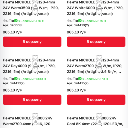
Лента MICROLED-M120-4mm
Лента MICROLED-M120-4mm
24V Warm3500 (9.6 W/m, IP20,
24V White6000 (9.6 W/m, IP20,
2216, 5m) (Arlight, узкая)
2216, 5m) (Arlight, узкая)
0
0
В наличии: 470
м
0
0
В наличии: 75
м
Арт.
040608
Арт.
024410(2)
965.10 ₽/
м
965.10 ₽/
м
В корзину
В корзину
Лента MICROLED-M120-4mm
Лента MICROLED-M120-4mm
24V Day4000 (9.6 W/m, IP20,
24V Warm2700 (9.6 W/m, IP20,
2216, 5m) (Arlight, узкая)
2216, 5m) (Arlight, 9.6 Вт/м,
IP20)
0
0
В наличии: 1000
м
0
0
В наличии: 370
м
Арт.
024413(2)
Арт.
024415(2)
965.10 ₽/
м
965.10 ₽/
м
В корзину
В корзину
Лента MICROLED-5000 24V
Лента MICROLED-5000 24V
Warm2700 4mm (2216, 120
Cool 8K 4mm (2216, 120 LED/m,