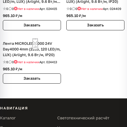
LED/m, LUX) (Arlight, 9.6 Вт/м,
LUX) (Arlight, 9.6 Вт/м, IP20)
IP20)
0
0
Нет в наличии
Арт.
024415
0
0
Нет в наличии
Арт.
024409
965.10 ₽/
м
965.10 ₽/
м
Заказать
Заказать
Лента MICROLED-5000 24V
Day4000 4mm (2216, 120 LED/m,
LUX) (Arlight, 9.6 Вт/м, IP20)
0
0
Нет в наличии
Арт.
024413
965.10 ₽/
м
Заказать
НАВИГАЦИЯ
Каталог
Светотехнический расчёт