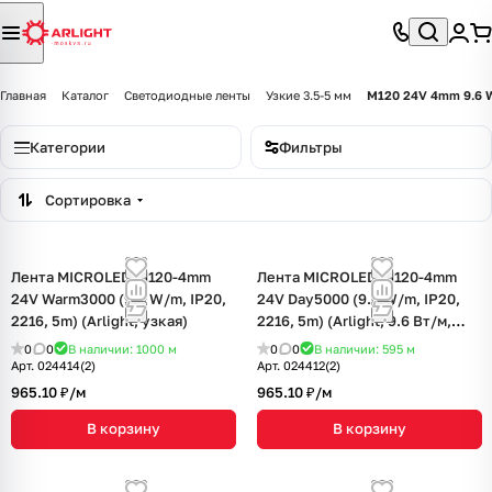
Главная
Каталог
Светодиодные ленты
Узкие 3.5-5 мм
M120 24V 4mm 9.6 
Категории
Фильтры
Сортировка
Лента MICROLED-M120-4mm
Лента MICROLED-M120-4mm
24V Warm3000 (9.6 W/m, IP20,
24V Day5000 (9.6 W/m, IP20,
2216, 5m) (Arlight, узкая)
2216, 5m) (Arlight, 9.6 Вт/м,
IP20)
0
0
В наличии: 1000
м
0
0
В наличии: 595
м
Арт.
024414(2)
Арт.
024412(2)
965.10 ₽/
м
965.10 ₽/
м
В корзину
В корзину