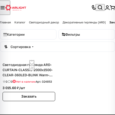
Главная
Каталог
Светодиодный декор
Декоративные гирлянды [ARD]
Зан
Категории
Фильтры
Сортировка
Светодиодная гирлянда ARD-
CURTAIN-CLASSIC-2000x1500-
CLEAR-360LED-BLINK Warm-
White (230V, 60W) (Ardecoled,
0
0
Нет в наличии
Арт.
024853
IP65)
3 015.60 ₽/
шт
Заказать