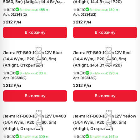
5060, 5m) (Arlight, 14.4 Вт/м,
(Arlight, 14.4 Вт/м, IP20)
IP20)
0
0
В наличии: 455
м
0
0
В наличии: 180
м
Арт.
012349(2)
Арт.
013341(2)
1 212 ₽/
м
1 212 ₽/
м
В корзину
В корзину
Лента RT-B60-10mm 12V Blue
Лента RT-B60-10mm 12V Red
(14.4 W/m, IP20, 5060, 5m)
(14.4 W/m, IP20, 5060, 5m)
(Arlight, Открытый)
(Arlight, 14.4 Вт/м, IP20)
0
0
В наличии: 30
м
0
0
В наличии: 270
м
Арт.
012336(2)
Арт.
012343(2)
1 212 ₽/
м
1 212 ₽/
м
В корзину
В корзину
Лента RT-B60-10mm 12V UV400
Лента RT-B60-10mm 12V Yellow
(14.4 W/m, IP20, 5060, 5m)
(14.4 W/m, IP20, 5060, 5m)
(Arlight, Открытый)
(Arlight, Открытый)
0
0
В наличии: 300
м
0
0
В наличии: 145
м