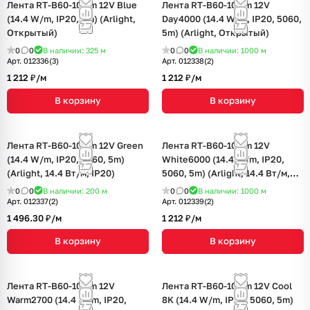
Лента RT-B60-10mm 12V Blue
Лента RT-B60-10mm 12V
(14.4 W/m, IP20, 5m) (Arlight,
Day4000 (14.4 W/m, IP20, 5060,
Открытый)
5m) (Arlight, Открытый)
0
0
В наличии: 325
м
0
0
В наличии: 1000
м
Арт.
012336(3)
Арт.
012338(2)
1 212 ₽/
м
1 212 ₽/
м
В корзину
В корзину
Лента RT-B60-10mm 12V Green
Лента RT-B60-10mm 12V
(14.4 W/m, IP20, 5060, 5m)
White6000 (14.4 W/m, IP20,
(Arlight, 14.4 Вт/м, IP20)
5060, 5m) (Arlight, 14.4 Вт/м,
IP20)
0
0
В наличии: 200
м
0
0
В наличии: 1000
м
Арт.
012337(2)
Арт.
012339(2)
1 496.30 ₽/
м
1 212 ₽/
м
В корзину
В корзину
Лента RT-B60-10mm 12V
Лента RT-B60-10mm 12V Cool
Warm2700 (14.4 W/m, IP20,
8K (14.4 W/m, IP20, 5060, 5m)