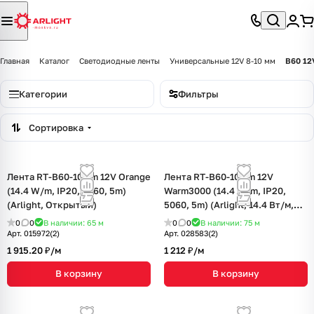
Главная
Каталог
Светодиодные ленты
Универсальные 12V 8-10 мм
B60 12
Категории
Фильтры
Сортировка
Лента RT-B60-10mm 12V Orange
Лента RT-B60-10mm 12V
(14.4 W/m, IP20, 5060, 5m)
Warm3000 (14.4 W/m, IP20,
(Arlight, Открытый)
5060, 5m) (Arlight, 14.4 Вт/м,
IP20)
0
0
В наличии: 65
м
0
0
В наличии: 75
м
Арт.
015972(2)
Арт.
028583(2)
1 915.20 ₽/
м
1 212 ₽/
м
В корзину
В корзину