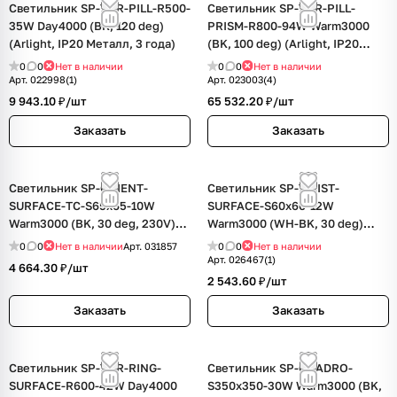
Светильник SP-TOR-PILL-R500-
Светильник SP-TOR-PILL-
35W Day4000 (BK, 120 deg)
PRISM-R800-94W Warm3000
(Arlight, IP20 Металл, 3 года)
(BK, 100 deg) (Arlight, IP20
Металл, 3 года)
0
0
Нет в наличии
0
0
Нет в наличии
Арт.
022998(1)
Арт.
023003(4)
9 943.10 ₽/
шт
65 532.20 ₽/
шт
Заказать
Заказать
Светильник SP-ORIENT-
Светильник SP-TWIST-
SURFACE-TC-S65x65-10W
SURFACE-S60x60-12W
Warm3000 (BK, 30 deg, 230V)
Warm3000 (WH-BK, 30 deg)
(Arlight, IP20 Металл, 5 лет)
(Arlight, IP40 Металл, 3 года)
0
0
Нет в наличии
Арт.
031857
0
0
Нет в наличии
Арт.
026467(1)
4 664.30 ₽/
шт
2 543.60 ₽/
шт
Заказать
Заказать
Светильник SP-TOR-RING-
Светильник SP-QUADRO-
SURFACE-R600-42W Day4000
S350x350-30W Warm3000 (BK,