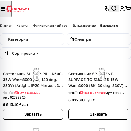
Главная
Каталог
Функциональный свет
Встраиваемые
Накладные
Категории
Фильтры
Сортировка
Светильник SP-TOR-PILL-R500-
Светильник SP-ORIENT-
35W Warm3000 (BK, 120 deg,
SURFACE-TC-S186x35-15W
230V) (Arlight, IP20 Металл, 3
Warm3000 (BK, 30 deg, 230V)
года)
(Arlight, IP20 Металл, 5 лет)
0
0
Нет в наличии
0
0
Нет в наличии
Арт.
031862
Арт.
022999(2)
6 032.90 ₽/
шт
9 943.10 ₽/
шт
Заказать
Заказать