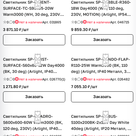
Светильник SP-ORIENT-
Светильник SP-BUBBLE-R360-
SURFACE-TC-S95x95-20W
18W Day4000 (WH, 110 deg,
Warm3000 (WH, 30 deg, 230V)
230V, MOTION) (Arlight, IP54
(Arlight, IP20 Металл, 5 лет)
Металл, 3 года)
0
0
Нет в наличии
Арт.
031865
0
0
Нет в наличии
Арт.
046715
3 871.10 ₽/
шт
9 859.30 ₽/
шт
Заказать
Заказать
Светильник SP-TWIST-
Светильник SP-RONDO-FLAP-
SURFACE-S60x60-12W Day4000
R110-25W Warm3000 (BK, 110
(BK, 30 deg) (Arlight, IP40
deg) (Arlight, IP40 Металл, 3
Металл, 3 года)
года)
0
0
Нет в наличии
Арт.
026770(1)
0
0
Нет в наличии
Арт.
026482
1 271.80 ₽/
шт
7 055.10 ₽/
шт
Заказать
Заказать
Светильник SP-QUADRO-
Светильник SP-CUBUS-
S600x600-60W Warm3000 (BK,
S100x200BK-2x11W Day White
120 deg, 230V) (Arlight, IP40
40deg (Arlight, IP20 Металл, 3
Металл, 3 года)
года)