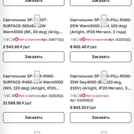
Заказать
Заказать
Светильник SP-TWIST-
Светильник SP-TOR-PILL-R400-
SURFACE-S60x60-12W
25W Warm3000 (WH, 120 deg)
Warm3000 (BK, 30 deg) (Arlight,
(Arlight, IP20 Металл, 3 года)
IP40 Металл, 3 года)
0
0
Нет в наличии
Арт.
026771(1)
0
0
Нет в наличии
Арт.
022103(1)
2 543.60 ₽/
шт
8 602.40 ₽/
шт
Заказать
Заказать
Светильник SP-TOR-RING-
Светильник SP-TOR-PILL-R500-
SURFACE-R460-33W Warm3000
35W Day4000 (BK, 120 deg,
(WH, 120 deg) (Arlight, IP20
230V) (Arlight, IP20 Металл, 3
Металл, 3 года)
года)
0
0
Нет в наличии
Арт.
022135(1)
0
0
Нет в наличии
Арт.
022998(2)
21 589.90 ₽/
шт
9 943.10 ₽/
шт
Заказать
Заказать