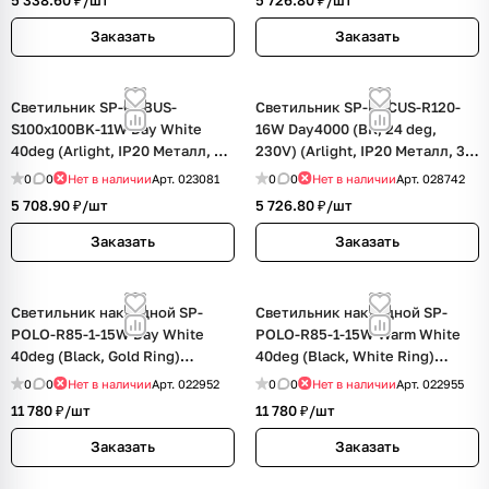
5 338.60 ₽/
шт
5 726.80 ₽/
шт
Заказать
Заказать
Светильник SP-CUBUS-
Светильник SP-FOCUS-R120-
S100x100BK-11W Day White
16W Day4000 (BK, 24 deg,
40deg (Arlight, IP20 Металл, 3
230V) (Arlight, IP20 Металл, 3
года)
года)
0
0
Нет в наличии
Арт.
023081
0
0
Нет в наличии
Арт.
028742
5 708.90 ₽/
шт
5 726.80 ₽/
шт
Заказать
Заказать
Светильник накладной SP-
Светильник накладной SP-
POLO-R85-1-15W Day White
POLO-R85-1-15W Warm White
40deg (Black, Gold Ring)
40deg (Black, White Ring)
(Arlight, IP20 Металл, 3 года)
(Arlight, IP20 Металл, 3 года)
0
0
Нет в наличии
Арт.
022952
0
0
Нет в наличии
Арт.
022955
11 780 ₽/
шт
11 780 ₽/
шт
Заказать
Заказать