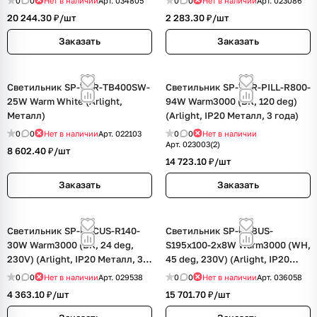
0
0
Нет в наличии
Арт.
034805
0
0
Нет в наличии
Арт.
023086
20 244.30 ₽/
шт
2 283.30 ₽/
шт
Заказать
Заказать
Светильник SP-TOR-TB400SW-
Светильник SP-TOR-PILL-R800-
25W Warm White (Arlight,
94W Warm3000 (BK, 120 deg)
Металл)
(Arlight, IP20 Металл, 3 года)
0
0
Нет в наличии
Арт.
022103
0
0
Нет в наличии
Арт.
023003(2)
8 602.40 ₽/
шт
14 723.10 ₽/
шт
Заказать
Заказать
Светильник SP-FOCUS-R140-
Светильник SP-CUBUS-
30W Warm3000 (BK, 24 deg,
S195x100-2x8W Warm3000 (WH,
230V) (Arlight, IP20 Металл, 3
45 deg, 230V) (Arlight, IP20
года)
Металл, 3 года)
0
0
Нет в наличии
Арт.
029538
0
0
Нет в наличии
Арт.
036058
4 363.10 ₽/
шт
15 701.70 ₽/
шт