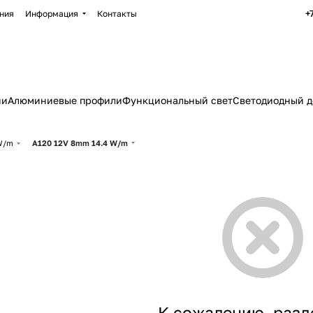
+
ния
Информация
Контакты
ии
Алюминиевые профили
Функциональный свет
Светодиодный д
 W/m
A120 12V 8mm 14.4 W/m
К сожалению, разд