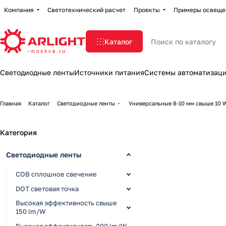
Компания
Светотехнический расчет
Проекты
Примеры освеще
Каталог
Светодиодные ленты
Источники питания
Системы автоматизац
Главная
Каталог
Светодиодные ленты
Универсальные 8-10 мм свыше 10
Категория
Светодиодные ленты
COB сплошное свечение
DOT световая точка
Высокая эффективность свыше
150 lm/W
Высокая эффективность 200 lm/W