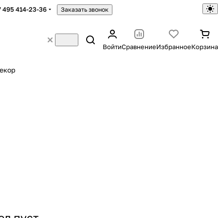
7 495 414-23-36
Заказать звонок
Войти
Сравнение
Избранное
Корзина
екор
ел пуст