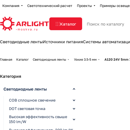
Компания
Светотехнический расчет
Проекты
Примеры освеще
Каталог
Светодиодные ленты
Источники питания
Системы автоматизац
Главная
Каталог
Светодиодные ленты
Узкие 3.5-5 мм
A120 24V 5mm 
Категория
Светодиодные ленты
COB сплошное свечение
DOT световая точка
Высокая эффективность свыше
150 lm/W
Высокая эффективность 200 lm/W