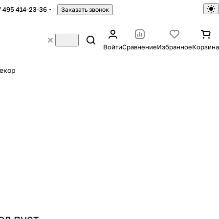
7 495 414-23-36
Заказать звонок
Войти
Сравнение
Избранное
Корзина
екор
ел пуст