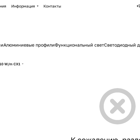
+
ния
Информация
Контакты
ии
Алюминиевые профили
Функциональный свет
Светодиодный д
10 W/m CX1
К сожалению, разд