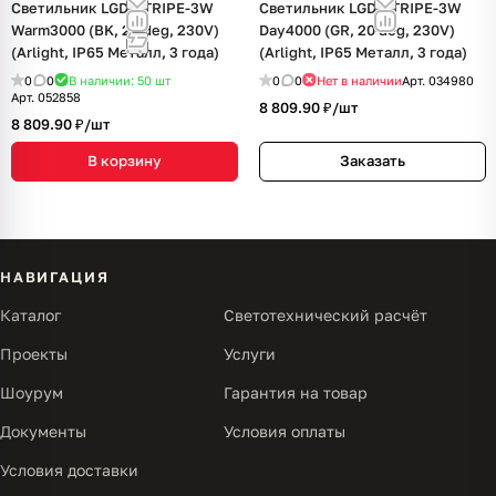
Светильник LGD-STRIPE-3W
Светильник LGD-STRIPE-3W
Warm3000 (BK, 20 deg, 230V)
Day4000 (GR, 20 deg, 230V)
(Arlight, IP65 Металл, 3 года)
(Arlight, IP65 Металл, 3 года)
0
0
В наличии: 50
шт
0
0
Нет в наличии
Арт.
034980
Арт.
052858
8 809.90 ₽/
шт
8 809.90 ₽/
шт
В корзину
Заказать
НАВИГАЦИЯ
Каталог
Светотехнический расчёт
Проекты
Услуги
Шоурум
Гарантия на товар
Документы
Условия оплаты
Условия доставки