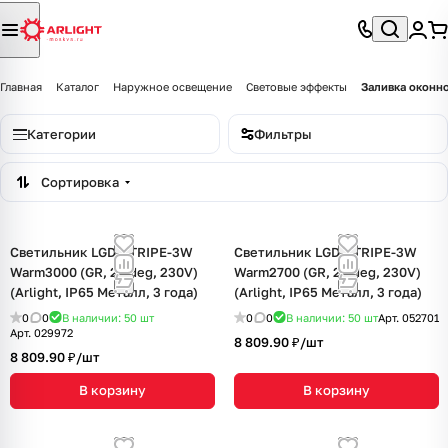
Главная
Каталог
Наружное освещение
Световые эффекты
Заливка оконн
Категории
Фильтры
Сортировка
Светильник LGD-STRIPE-3W
Светильник LGD-STRIPE-3W
Warm3000 (GR, 20 deg, 230V)
Warm2700 (GR, 20 deg, 230V)
(Arlight, IP65 Металл, 3 года)
(Arlight, IP65 Металл, 3 года)
0
0
В наличии: 50
шт
0
0
В наличии: 50
шт
Арт.
052701
Арт.
029972
8 809.90 ₽/
шт
8 809.90 ₽/
шт
В корзину
В корзину