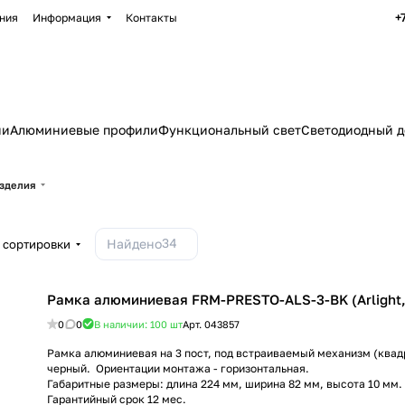
+
ния
Информация
Контакты
ии
Алюминиевые профили
Функциональный свет
Светодиодный д
изделия
34
Найдено
 сортировки
Рамка алюминиевая FRM-PRESTO-ALS-3-BK (Arlight,
0
0
В наличии: 100
шт
Арт.
043857
Рамка алюминиевая на 3 пост, под встраиваемый механизм (квадр
черный. Ориентации монтажа - горизонтальная.
Габаритные размеры: длина 224 мм, ширина 82 мм, высота 10 мм.
Гарантийный срок 12 мес.