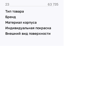
Серия AKIRY
Тип товара
Серия GLARE
Бренд
Серия NOBE
Материал корпуса
Серия OMALI
Индивидуальная покраска
Внешний вид поверхности
Серия OMALI [Zigbee,
сенсор]
Серия PERIO
Серия TENDO
Серия VERSA
Серия XSILO