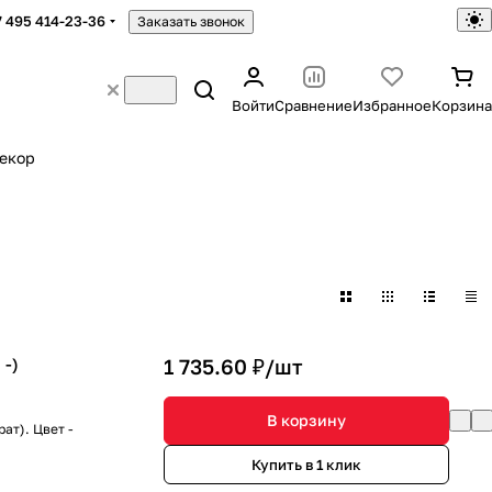
7 495 414-23-36
Заказать звонок
Войти
Сравнение
Избранное
Корзина
екор
 -)
1 735.60 ₽/
шт
В корзину
ат). Цвет -
Купить в 1 клик