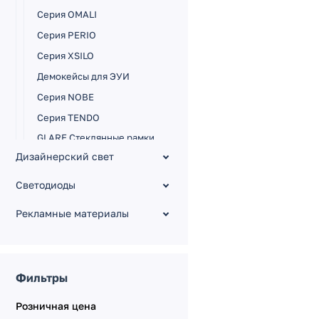
Серия OMALI
Серия PERIO
Серия XSILO
Демокейсы для ЭУИ
Серия NOBE
Серия TENDO
GLARE Стеклянные рамки
и панели
Дизайнерский свет
PRESTO Алюминиевые
рамки
Светодиоды
VERSA Пластиковые
Рекламные материалы
рамки
Механизмы VERSA-
GLARE-PRESTO
Электрокарнизы с
моторами
Монтажные коробки и
Фильтры
аксессуары
Подрозетники и
аксессуары
Серия OMALI [Zigbee,
Розничная цена
сенсор]
Промо материалы