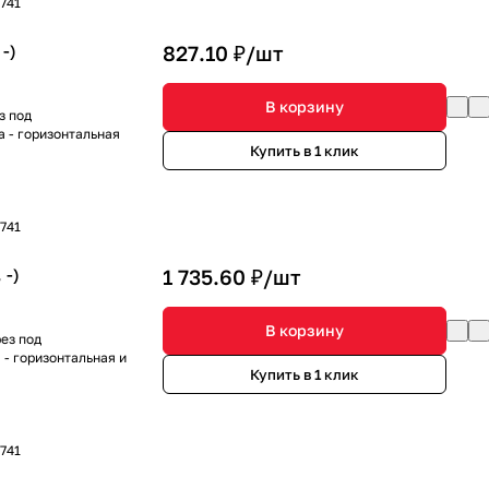
741
-)
827.10 ₽/
шт
В корзину
з под
а - горизонтальная
Купить в 1 клик
741
 -)
1 735.60 ₽/
шт
В корзину
ез под
 - горизонтальная и
Купить в 1 клик
741