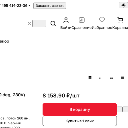
7 495 414-23-36
Заказать звонок
Войти
Сравнение
Избранное
Корзина
екор
 deg, 230V)
8 158.90 ₽/
шт
В корзину
св. поток 260 лм,
Купить в 1 клик
30 В. Черный
защиты IP20.