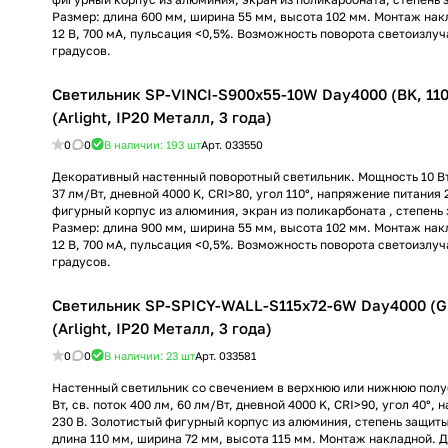
Размер: длина 600 мм, ширина 55 мм, высота 102 мм. Монтаж нак
12 В, 700 мА, пульсация <0,5%. Возможность поворота светоизлуч
градусов.
Светильник SP-VINCI-S900x55-10W Day4000 (BK, 110
(Arlight, IP20 Металл, 3 года)
0
0
В наличии: 193
шт
Арт.
033550
Декоративный настенный поворотный светильник. Мощность 10 Вт,
37 лм/Вт, дневной 4000 K, CRI>80, угол 110°, напряжение питания 
фигурный корпус из алюминия, экран из поликарбоната , степень 
Размер: длина 900 мм, ширина 55 мм, высота 102 мм. Монтаж нак
12 В, 700 мА, пульсация <0,5%. Возможность поворота светоизлуч
градусов.
Светильник SP-SPICY-WALL-S115x72-6W Day4000 (GD
(Arlight, IP20 Металл, 3 года)
0
0
В наличии: 23
шт
Арт.
033581
Настенный светильник со свечением в верхнюю или нижнюю полу
Вт, св. поток 400 лм, 60 лм/Вт, дневной 4000 K, CRI>90, угол 40°,
230 В. Золотистый фигурный корпус из алюминия, степень защиты
длина 110 мм, ширина 72 мм, высота 115 мм. Монтаж накладной. Д