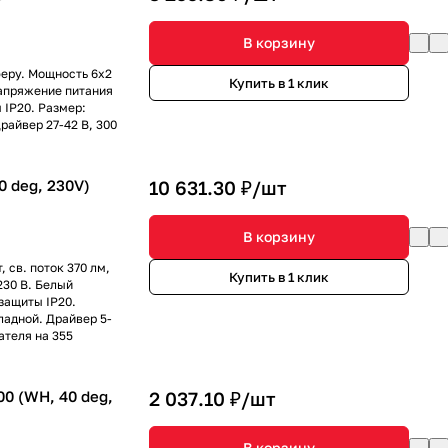
В корзину
еру. Мощность 6x2
Купить в 1 клик
 напряжение питания
 IP20. Размер:
райвер 27-42 В, 300
 deg, 230V)
10 631.30 ₽/
шт
В корзину
 св. поток 370 лм,
Купить в 1 клик
230 В. Белый
защиты IP20.
ладной. Драйвер 5-
ателя на 355
0 (WH, 40 deg,
2 037.10 ₽/
шт
В корзину