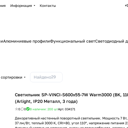
+
ния
Информация
Контакты
ии
Алюминиевые профили
Функциональный свет
Светодиодный д
29
Найдено
 сортировки
Светильник SP-VINCI-S600x55-7W Warm3000 (BK, 110
(Arlight, IP20 Металл, 3 года)
0
0
В наличии: 200
шт
Арт.
034171
Декоративный настенный поворотный светильник. Мощность 7 Вт, 
37 лм/Вт, теплый 3000 K, CRI>80, угол 110°, напряжение питания 2
фигурный корпус из алюминия, экран из поликарбоната, степень 