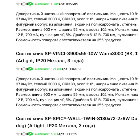
0
0
В наличии: 6
шт
Арт.
035685
Декоративный настенный поворотный светильник. Мощность 10 Вт,
37 лм/Вт, теплый 3000 K, CRI>80, угол 110°, напряжение питания 2
фигурный корпус из алюминия, экран из поликарбоната , степень 
Размер: длина 900 мм, ширина 55 мм, высота 102 мм. Монтаж нак
12 В, 700 мА, пульсация <0,5%. Драйвер 5-12 В, 700 мА, пульсация
Возможность поворота светоизлучателя на 355 градусов.
Светильник SP-VINCI-S900x55-10W Warm3000 (BK, 11
(Arlight, IP20 Металл, 3 года)
0
0
В наличии: 121
шт
Арт.
034169
Декоративный настенный поворотный светильник. Мощность 10 Вт,
37 лм/Вт, теплый 3000 K, CRI>80, угол 110°, напряжение питания 2
фигурный корпус из алюминия, экран из поликарбоната , степень 
Размер: длина 900 мм, ширина 55 мм, высота 102 мм. Монтаж нак
12 В, 700 мА, пульсация <0,5%. Драйвер 5-12 В, 700 мА, пульсация
Возможность поворота светоизлучателя на 355 градусов.
Светильник SP-SPICY-WALL-TWIN-S180x72-2x6W Day
deg) (Arlight, IP20 Металл, 3 года)
0
0
В наличии: 5
шт
Арт.
033555