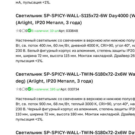
мА, пульсация <1%.
Светильник SP-SPICY-WALL-S115x72-6W Day4000 (W
(Arlight, IP20 Металл, 3 года)
0
0
В наличии: 10
шт
Арт.
033848
Настенный светильник со свечением в верхнюю или нижнюю полу
Вт, св. поток 400 лм, 60 лм/Вт, дневной 4000 K, CRI>90, угол 40°,
230 В. Белый фигурный корпус из алюминия, степень защиты IP20.
мм, ширина 72 мм, высота 115 мм. Монтаж накладной. Драйвер 26-
пульсация <1%.
Светильник SP-SPICY-WALL-TWIN-S180x72-2x6W Wa
deg) (Arlight, IP20 Металл, 3 года)
0
0
В наличии: 195
шт
Арт.
033734
Настенный светильник со свечением в верхнюю и нижнюю полусф
Вт, св. поток 900 лм, 68 лм/Вт, теплый 3000 K, CRI>90, угол 40°, 
230 В. Черный фигурный корпус из алюминия, степень защиты IP2
110 мм, ширина 72 мм, высота 180 мм. Монтаж накладной. Драйвер
пульсация <1%.
Светильник SP-SPICY-WALL-TWIN-S180x72-2x6W Day