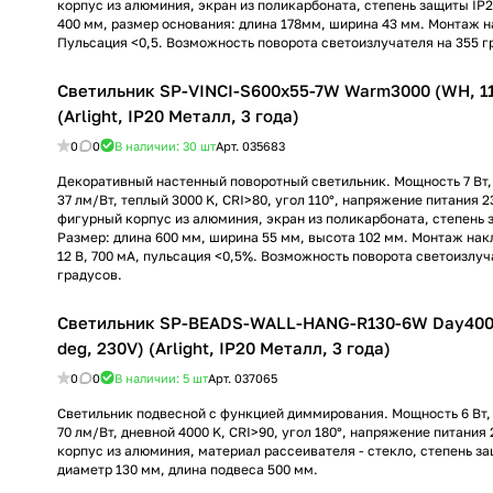
корпус из алюминия, экран из поликарбоната, степень защиты IP
400 мм, размер основания: длина 178мм, ширина 43 мм. Монтаж н
Пульсация <0,5. Возможность поворота светоизлучателя на 355 г
Светильник SP-VINCI-S600x55-7W Warm3000 (WH, 11
(Arlight, IP20 Металл, 3 года)
0
0
В наличии: 30
шт
Арт.
035683
Декоративный настенный поворотный светильник. Мощность 7 Вт, 
37 лм/Вт, теплый 3000 K, CRI>80, угол 110°, напряжение питания 2
фигурный корпус из алюминия, экран из поликарбоната, степень 
Размер: длина 600 мм, ширина 55 мм, высота 102 мм. Монтаж нак
12 В, 700 мА, пульсация <0,5%. Возможность поворота светоизлуч
градусов.
Светильник SP-BEADS-WALL-HANG-R130-6W Day4000
deg, 230V) (Arlight, IP20 Металл, 3 года)
0
0
В наличии: 5
шт
Арт.
037065
Светильник подвесной с функцией диммирования. Мощность 6 Вт, 
70 лм/Вт, дневной 4000 K, CRI>90, угол 180°, напряжение питания
корпус из алюминия, материал рассеивателя - стекло, степень з
диаметр 130 мм, длина подвеса 500 мм.