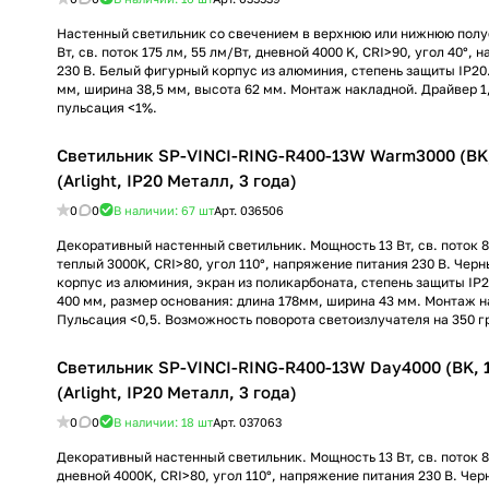
Настенный светильник со свечением в верхнюю или нижнюю полу
Вт, св. поток 175 лм, 55 лм/Вт, дневной 4000 K, CRI>90, угол 40°,
230 В. Белый фигурный корпус из алюминия, степень защиты IP20.
мм, ширина 38,5 мм, высота 62 мм. Монтаж накладной. Драйвер 1,
пульсация <1%.
Светильник SP-VINCI-RING-R400-13W Warm3000 (BK, 
(Arlight, IP20 Металл, 3 года)
0
0
В наличии: 67
шт
Арт.
036506
Декоративный настенный светильник. Мощность 13 Вт, св. поток 8
теплый 3000K, CRI>80, угол 110°, напряжение питания 230 В. Чер
корпус из алюминия, экран из поликарбоната, степень защиты IP
400 мм, размер основания: длина 178мм, ширина 43 мм. Монтаж н
Пульсация <0,5. Возможность поворота светоизлучателя на 350 г
Светильник SP-VINCI-RING-R400-13W Day4000 (BK, 1
(Arlight, IP20 Металл, 3 года)
0
0
В наличии: 18
шт
Арт.
037063
Декоративный настенный светильник. Мощность 13 Вт, св. поток 8
дневной 4000K, CRI>80, угол 110°, напряжение питания 230 В. Че