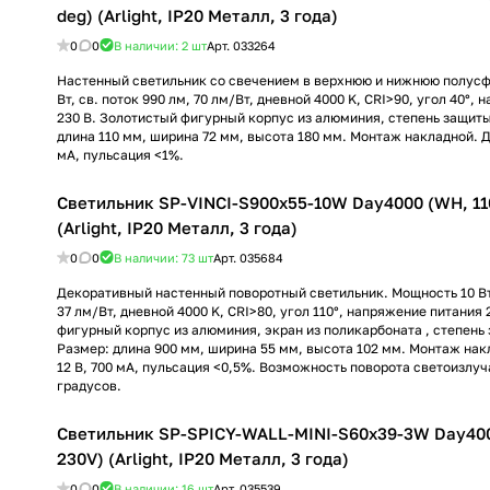
deg) (Arlight, IP20 Металл, 3 года)
0
0
В наличии: 2
шт
Арт.
033264
Настенный светильник со свечением в верхнюю и нижнюю полусф
Вт, св. поток 990 лм, 70 лм/Вт, дневной 4000 K, CRI>90, угол 40°,
230 В. Золотистый фигурный корпус из алюминия, степень защиты
длина 110 мм, ширина 72 мм, высота 180 мм. Монтаж накладной. Д
мА, пульсация <1%.
Светильник SP-VINCI-S900x55-10W Day4000 (WH, 110
(Arlight, IP20 Металл, 3 года)
0
0
В наличии: 73
шт
Арт.
035684
Декоративный настенный поворотный светильник. Мощность 10 Вт,
37 лм/Вт, дневной 4000 K, CRI>80, угол 110°, напряжение питания 
фигурный корпус из алюминия, экран из поликарбоната , степень 
Размер: длина 900 мм, ширина 55 мм, высота 102 мм. Монтаж нак
12 В, 700 мА, пульсация <0,5%. Возможность поворота светоизлуч
градусов.
Светильник SP-SPICY-WALL-MINI-S60x39-3W Day400
230V) (Arlight, IP20 Металл, 3 года)
0
0
В наличии: 16
шт
Арт.
035539