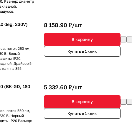
20. Размер: диаметр
акладной.
радусов.
0 deg, 230V)
8 158.90 ₽/
шт
В корзину
св. поток 260 лм,
Купить в 1 клик
30 В. Белый
защиты IP20.
ладной. Драйвер 5-
ателя на 355
 (BK-GD, 180
5 332.60 ₽/
шт
В корзину
св. поток 550 лм,
Купить в 1 клик
 230 В. Черный
ащиты IP20 Размер: