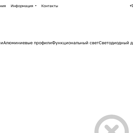
+
ния
Информация
Контакты
ии
Алюминиевые профили
Функциональный свет
Светодиодный д