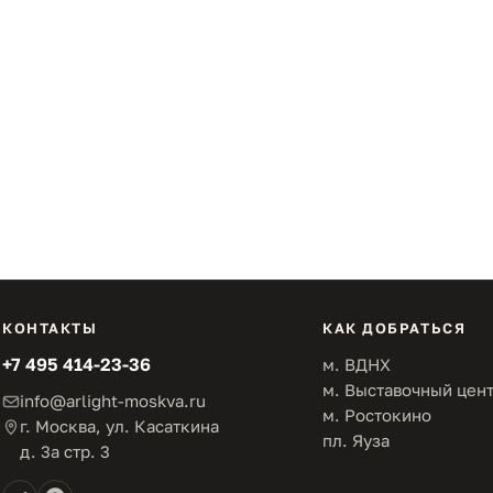
КОНТАКТЫ
КАК ДОБРАТЬСЯ
+7 495 414-23-36
м. ВДНХ
м. Выставочный цен
info@arlight-moskva.ru
м. Ростокино
г. Москва, ул. Касаткина
пл. Яуза
д. 3а стр. 3