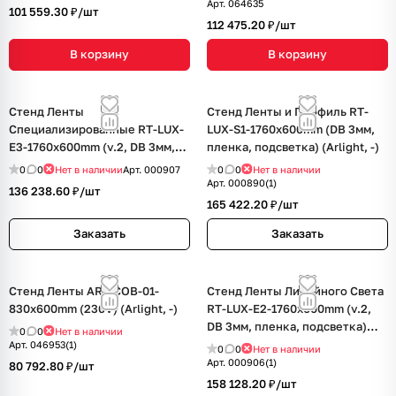
Арт.
064635
101 559.30 ₽/
шт
112 475.20 ₽/
шт
В корзину
В корзину
Стенд Ленты
Стенд Ленты и Профиль RT-
Специализированные RT-LUX-
LUX-S1-1760x600mm (DB 3мм,
E3-1760x600mm (v.2, DB 3мм,
пленка, подсветка) (Arlight, -)
пленка, подсветка) (Arlight, -)
0
0
Нет в наличии
Арт.
000907
0
0
Нет в наличии
Арт.
000890(1)
136 238.60 ₽/
шт
165 422.20 ₽/
шт
Заказать
Заказать
Стенд Ленты ARL-COB-01-
Стенд Ленты Линейного Света
830х600mm (230V) (Arlight, -)
RT-LUX-E2-1760x600mm (v.2,
DB 3мм, пленка, подсветка)
0
0
Нет в наличии
(Arlight, -)
Арт.
046953(1)
0
0
Нет в наличии
Арт.
000906(1)
80 792.80 ₽/
шт
158 128.20 ₽/
шт