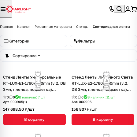
Главная
Каталог
Рекламные материалы
Стенды
Светодиодные ленты
Категории
Фильтры
Сортировка
Стенд Ленты Универсальные
Стенд Ленты Линейного Света
RT-LUX-E1-1760x600mm (v.2, DB
RT-LUX-E2-1760x600mm (v.2,
3мм, пленка, подсветка)
DB 3мм, пленка, подсветка)
(Arlight, -)
(Arlight, -)
0
0
В наличии: 7
шт
0
0
В наличии: 11
шт
Арт.
000905(1)
Арт.
000906
147 698.50 ₽/
шт
156 807 ₽/
шт
В корзину
В корзину