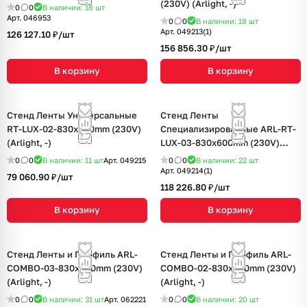
(230V) (Arlight, -)
0
0
В наличии: 18
шт
Арт.
046953
0
0
В наличии: 18
шт
Арт.
049213(1)
126 127.10 ₽/
шт
156 856.30 ₽/
шт
В корзину
В корзину
Стенд Ленты Универсальные
Стенд Ленты
RT-LUX-02-830x600mm (230V)
Специализированные ARL-RT-
(Arlight, -)
LUX-03-830x600mm (230V)
(Arlight, -)
0
0
В наличии: 11
шт
Арт.
049215
0
0
В наличии: 22
шт
Арт.
049214(1)
79 060.90 ₽/
шт
118 226.80 ₽/
шт
В корзину
В корзину
Стенд Ленты и Профиль ARL-
Стенд Ленты и Профиль ARL-
COMBO-03-830х600mm (230V)
COMBO-02-830х600mm (230V)
(Arlight, -)
(Arlight, -)
0
0
В наличии: 31
шт
Арт.
062221
0
0
В наличии: 20
шт