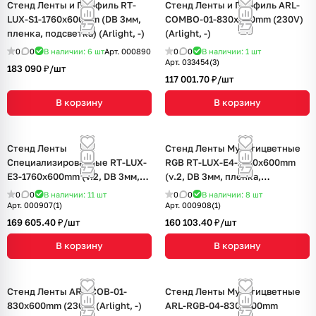
Стенд Ленты и Профиль RT-
Стенд Ленты и Профиль ARL-
LUX-S1-1760x600mm (DB 3мм,
COMBO-01-830х600mm (230V)
пленка, подсветка) (Arlight, -)
(Arlight, -)
0
0
В наличии: 6
шт
Арт.
000890
0
0
В наличии: 1
шт
Арт.
033454(3)
183 090 ₽/
шт
117 001.70 ₽/
шт
В корзину
В корзину
Стенд Ленты
Стенд Ленты Мультицветные
Специализированные RT-LUX-
RGB RT-LUX-E4-1760x600mm
E3-1760x600mm (v.2, DB 3мм,
(v.2, DB 3мм, пленка,
пленка, подсветка) (Arlight, -)
подсветка) (Arlight, -)
0
0
В наличии: 11
шт
0
0
В наличии: 8
шт
Арт.
000907(1)
Арт.
000908(1)
169 605.40 ₽/
шт
160 103.40 ₽/
шт
В корзину
В корзину
Стенд Ленты ARL-COB-01-
Стенд Ленты Мультицветные
830х600mm (230V) (Arlight, -)
ARL-RGB-04-830x600mm