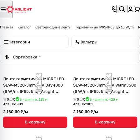
Главная
Каталог
Светодиодные ленты
Герметичные IP65-IP68 до 10 W/m
Категории
Фильтры
Сортировка
Лента герметичная MICROLED-
Лента герметичная MICROLED-
SEW-M320-3mm 24V Day4000
SEW-M320-3mm 24V Warm3500
(6 W/m, IP65, 5m) (Arlight,
(6 W/m, IP65, 5m) (Arlight,
CRI>90)
CRI>90)
0
0
В наличии: 135
м
0
0
В наличии: 420
м
Арт.
061999
Арт.
062001
2 160.60 ₽/
м
2 160.60 ₽/
м
В корзину
В корзину