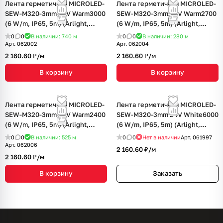
Лента герметичная MICROLED-
Лента герметичная MICROLED-
SEW-M320-3mm 24V Warm3000
SEW-M320-3mm 24V Warm2700
(6 W/m, IP65, 5m) (Arlight,
(6 W/m, IP65, 5m) (Arlight,
CRI>90)
CRI>90)
0
0
В наличии: 740
м
0
0
В наличии: 280
м
Арт.
062002
Арт.
062004
2 160.60 ₽/
м
2 160.60 ₽/
м
В корзину
В корзину
Лента герметичная MICROLED-
Лента герметичная MICROLED-
SEW-M320-3mm 24V Warm2400
SEW-M320-3mm 24V White6000
(6 W/m, IP65, 5m) (Arlight,
(6 W/m, IP65, 5m) (Arlight,
CRI>90)
CRI>90)
0
0
В наличии: 525
м
0
0
Нет в наличии
Арт.
061997
Арт.
062006
2 160.60 ₽/
м
2 160.60 ₽/
м
В корзину
Заказать