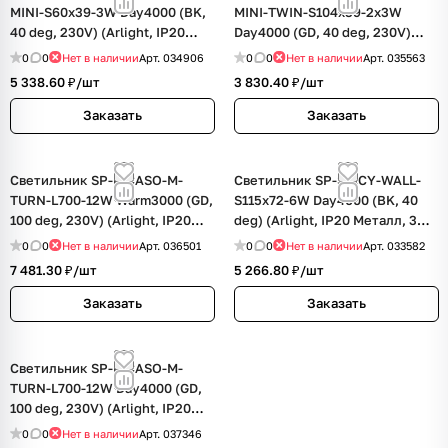
MINI-S60x39-3W Day4000 (BK,
MINI-TWIN-S104x39-2x3W
40 deg, 230V) (Arlight, IP20
Day4000 (GD, 40 deg, 230V)
Металл, 3 года)
(Arlight, IP20 Металл, 3 года)
0
0
Нет в наличии
Арт.
034906
0
0
Нет в наличии
Арт.
035563
5 338.60 ₽/
шт
3 830.40 ₽/
шт
Заказать
Заказать
Светильник SP-PICASO-M-
Светильник SP-SPICY-WALL-
TURN-L700-12W Warm3000 (GD,
S115x72-6W Day4000 (BK, 40
100 deg, 230V) (Arlight, IP20
deg) (Arlight, IP20 Металл, 3
Металл, 3 года)
года)
0
0
Нет в наличии
Арт.
036501
0
0
Нет в наличии
Арт.
033582
7 481.30 ₽/
шт
5 266.80 ₽/
шт
Заказать
Заказать
Светильник SP-PICASO-M-
TURN-L700-12W Day4000 (GD,
100 deg, 230V) (Arlight, IP20
Металл, 3 года)
0
0
Нет в наличии
Арт.
037346