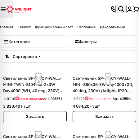
Главная
Каталог
Функциональный свет
Настенные
Декоративные
Категории
Фильтры
Сортировка
Светильник SP-SPICY-WALL-
Светильник SP-SPICY-WALL-
MINI-TWIN-S104x39-2x3W
MINI-S60x39-3W Day4000 (GD,
Day4000 (WH, 40 deg, 230V)
40 deg, 230V) (Arlight, IP20
(Arlight, IP20 Металл, 3 года)
Металл, 3 года)
0
0
Нет в наличии
Арт.
035561
0
0
Нет в наличии
Арт.
035541
3 830.40 ₽/
шт
4 074.20 ₽/
шт
Заказать
Заказать
Светильник SP-SPICY-WALL-
Светильник SP-SPICY-WALL-