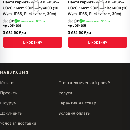
Лента герметичная ARL-PSW-
Лента герметичная ARL-PSW-
U320-16mm 230V Day4000 (10
U320-16mm 230V White6000 (10
W/m, IP65, FlickerFree, 30m)
W/m, IP65, FlickerFree, 30m)
(Arlight, -)
(Arlight, -)
0
0
В наличии: 870
м
0
0
В наличии: 300
м
Арт.
054196
Арт.
054195
3 681.50 ₽/
м
3 681.50 ₽/
м
В корзину
В корзину
НАВИГАЦИЯ
Каталог
Светотехнический расчёт
Проекты
Услуги
Шоурум
Гарантия на товар
Документы
Условия оплаты
Условия доставки