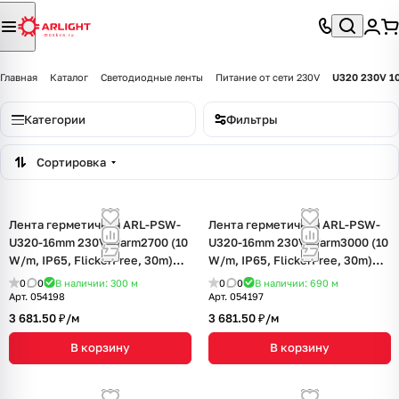
Главная
Каталог
Светодиодные ленты
Питание от сети 230V
U320 230V 10
Категории
Фильтры
Сортировка
Лента герметичная ARL-PSW-
Лента герметичная ARL-PSW-
U320-16mm 230V Warm2700 (10
U320-16mm 230V Warm3000 (10
W/m, IP65, FlickerFree, 30m)
W/m, IP65, FlickerFree, 30m)
(Arlight, -)
(Arlight, -)
0
0
В наличии: 300
м
0
0
В наличии: 690
м
Арт.
054198
Арт.
054197
3 681.50 ₽/
м
3 681.50 ₽/
м
В корзину
В корзину