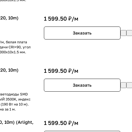
20, 10m)
1 599.50 ₽/
м
Заказать
/м, белая плата
дачи CRI>90, угол
0000x10x1.5 мм.
20, 10m)
1 599.50 ₽/
м
Заказать
 Светодиоды SMD
ЛЫЙ 3500K, индекс
(190 Вт на 10 м).
а за 1 м.
 10m) (Arlight,
1 599.50 ₽/
м