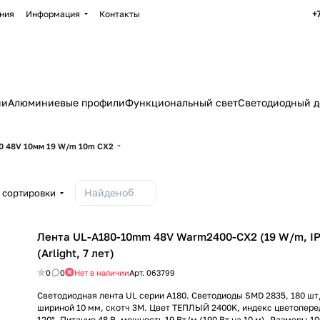
+
ния
Информация
Контакты
ии
Алюминиевые профили
Функциональный свет
Светодиодный д
0 48V 10мм 19 W/m 10m CX2
6
Найдено
 сортировки
Лента UL-A180-10mm 48V Warm2400-CX2 (19 W/m, IP
(Arlight, 7 лет)
0
0
Нет в наличии
Арт.
063799
Светодиодная лента UL серии A180. Светодиоды SMD 2835, 180 шт
шириной 10 мм, скотч 3M. Цвет ТЕПЛЫЙ 2400K, индекс цветопере
120°. Питание 48 В, мощность 19 Вт/м (190 Вт на 10 м). Размеры 1