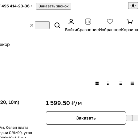
7 495 414-23-36
Заказать звонок
Войти
Сравнение
Избранное
Корзина
екор
20, 10m)
1 599.50 ₽/
м
Заказать
/м, белая плата
дачи CRI>90, угол
0000x10x1.5 мм.