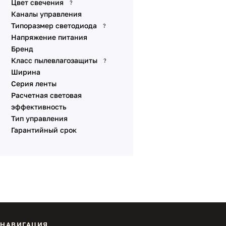
Цвет свечения
?
A180 48V 10мм 19 W/m
Каналы управления
10m CX2
Типоразмер светодиода
?
A240 48V 10мм 23 W/m
Напряжение питания
10m CX2
Бренд
Класс пылевлагозащиты
Универсальные 12V 8-10
?
мм
Ширина
Серия ленты
Линейки SL
Расчетная световая
Аксессуары для
эффективность
подключения
Тип управления
Гарантийный срок
НАВИГАЦИЯ