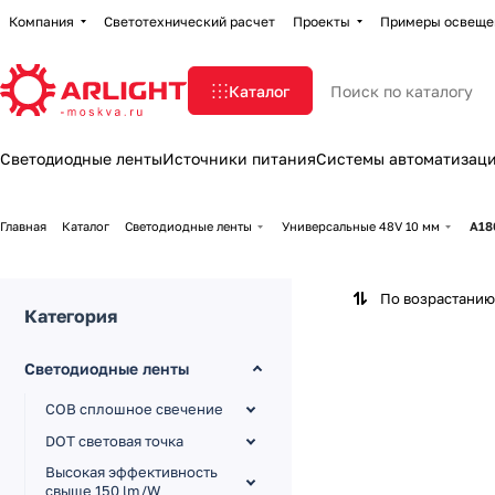
Компания
Светотехнический расчет
Проекты
Примеры освеще
Каталог
Светодиодные ленты
Источники питания
Системы автоматизац
Главная
Каталог
Светодиодные ленты
Универсальные 48V 10 мм
A18
По возрастанию
Категория
Светодиодные ленты
COB сплошное свечение
DOT световая точка
Высокая эффективность
свыше 150 lm/W