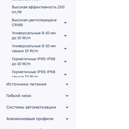
Высокая эффективность 200
lm/W
Высокая цветопередача
CRI98
Универсальные 8-10 мм
до 10 W/m
Универсальные 8-10 мм
свыше 10 W/m
Герметичные IP65-IP68
до 10 W/m
Герметичные IP65-IP68
свыше 10 W/m
Источники питания
Для сауны и бассейна
Узкие 3.5-5 мм
Гибкий неон
Широкие 15-85 мм
Системы автоматизации
Малый шаг резки
Изгиб на плоскости RZ
Алюминиевые профили
Управление тоном MIX,