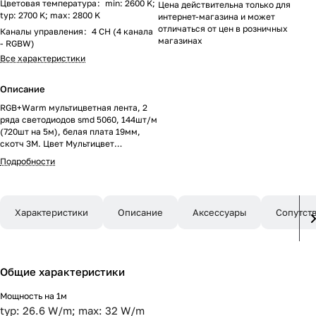
Цветовая температура
:
min: 2600 K;
Цена действительна только для
typ: 2700 K; max: 2800 K
интернет-магазина и может
отличаться от цен в розничных
Каналы управления
:
4 CH (4 канала
магазинах
- RGBW)
Все характеристики
Описание
RGB+Warm мультицветная лента, 2
ряда светодиодов smd 5060, 144шт/м
(720шт на 5м), белая плата 19мм,
скотч 3М. Цвет Мультицвет
R/G/B+Тёплый 2600-2800K. Питание
Подробности
24V, мощность 160 Вт на 5м, из них
R/G/B=16 Вт/м (5.3 Вт/м канал),
белый W=16 Вт/м, угол 120°.
Размеры 5000х19х2.2мм.
Характеристики
Описание
Аксессуары
Сопутст
Мин.отрезок 83.3мм, 12 светодиодов.
Цена за 1м.
Общие характеристики
Мощность на 1м
typ: 26.6 W/m; max: 32 W/m