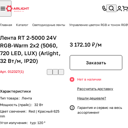
Главная
Каталог
Светодиодные ленты
Управление цветом RGB и тоном R
Лента RT 2-5000 24V
3 172.10 ₽/
м
RGB-Warm 2x2 (5060,
720 LED, LUX) (Arlight,
32 Вт/м, IP20)
Заказать
Арт.
012327(1)
Нет в наличии
Рассчитать доставку
Характеристики
Тип товара
:
Лента
Нашли дешевле?
Мощность (прайс)
:
32 Вт
Гарантия и сервис на весь
Цвет свечения
:
Red | Красный 625
ассортимент
nm
Угол излучения
:
typ: 120 °